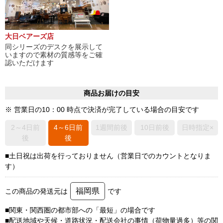
大日ベアーズ店
同シリーズのデスクを展示して
いますので素材の質感等をご確
認いただけます
商品お届けの目安
※ 営業日の10：00 時点で決済が完了している場合の目安です
2～4日前
4～6日前
1週間前後
10日前後
日時指定×
後
後
■土日祝は出荷を行っておりません（営業日でのカウントとなりま
す）
福岡県
この商品の発送元は
です
■関東・関西圏の都市部への「最短」の場合です
■配送地域や天候・道路状況・配送会社の事情（荷物量過多）等の関