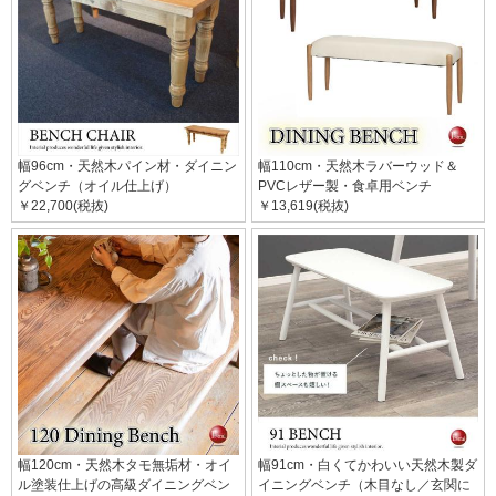
幅96cm・天然木パイン材・ダイニン
幅110cm・天然木ラバーウッド＆
グベンチ（オイル仕上げ）
PVCレザー製・食卓用ベンチ
￥22,700(税抜)
￥13,619(税抜)
幅120cm・天然木タモ無垢材・オイ
幅91cm・白くてかわいい天然木製ダ
ル塗装仕上げの高級ダイニングベン
イニングベンチ（木目なし／玄関に