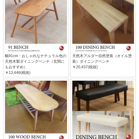
幅91cm・おしゃれなナチュラル色の
天然木アルダー自然塗装（オイル塗
天然木製ダイニングベンチ（玄関に
装）ダイニングベンチ
もおすすめ）
￥20,437(税抜)
￥13,446(税抜)