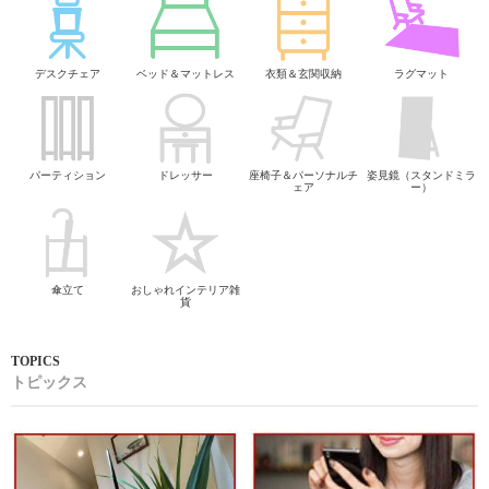
デスクチェア
ベッド＆マットレス
衣類＆玄関収納
ラグマット
パーティション
ドレッサー
座椅子＆パーソナルチ
姿見鏡（スタンドミラ
ェア
ー）
傘立て
おしゃれインテリア雑
貨
トピックス