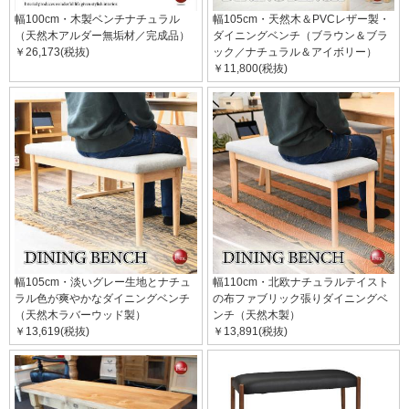
幅100cm・木製ベンチナチュラル
幅105cm・天然木＆PVCレザー製・
（天然木アルダー無垢材／完成品）
ダイニングベンチ（ブラウン＆ブラ
￥26,173(税抜)
ック／ナチュラル＆アイボリー）
￥11,800(税抜)
幅105cm・淡いグレー生地とナチュ
幅110cm・北欧ナチュラルテイスト
ラル色が爽やかなダイニングベンチ
の布ファブリック張りダイニングベ
（天然木ラバーウッド製）
ンチ（天然木製）
￥13,619(税抜)
￥13,891(税抜)