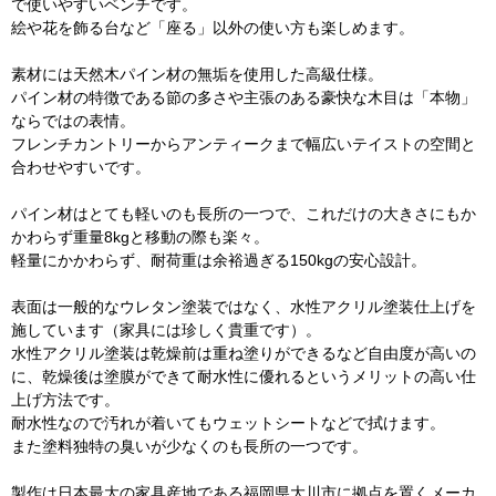
で使いやすいベンチです。
絵や花を飾る台など「座る」以外の使い方も楽しめます。
素材には天然木パイン材の無垢を使用した高級仕様。
パイン材の特徴である節の多さや主張のある豪快な木目は「本物」
ならではの表情。
フレンチカントリーからアンティークまで幅広いテイストの空間と
合わせやすいです。
パイン材はとても軽いのも長所の一つで、これだけの大きさにもか
かわらず重量8kgと移動の際も楽々。
軽量にかかわらず、耐荷重は余裕過ぎる150kgの安心設計。
表面は一般的なウレタン塗装ではなく、水性アクリル塗装仕上げを
施しています（家具には珍しく貴重です）。
水性アクリル塗装は乾燥前は重ね塗りができるなど自由度が高いの
に、乾燥後は塗膜ができて耐水性に優れるというメリットの高い仕
上げ方法です。
耐水性なので汚れが着いてもウェットシートなどで拭けます。
また塗料独特の臭いが少なくのも長所の一つです。
製作は日本最大の家具産地である福岡県大川市に拠点を置くメーカ