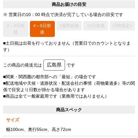
商品お届けの目安
※ 営業日の10：00 時点で決済が完了している場合の目安です
2～4日前
4～6日前
1週間前後
10日前後
日時指定×
後
後
■土日祝は出荷を行っておりません（営業日でのカウントとなりま
す）
広島県
この商品の発送元は
です
■関東・関西圏の都市部への「最短」の場合です
■配送地域や天候・道路状況・配送会社の事情（荷物量過多）等の関
係で目安より日数が掛かる場合があります
■商品は全て一般家庭用です（業務用ではありません）
商品スペック
サイズ
幅100cm、奥行55cm、高さ72cm