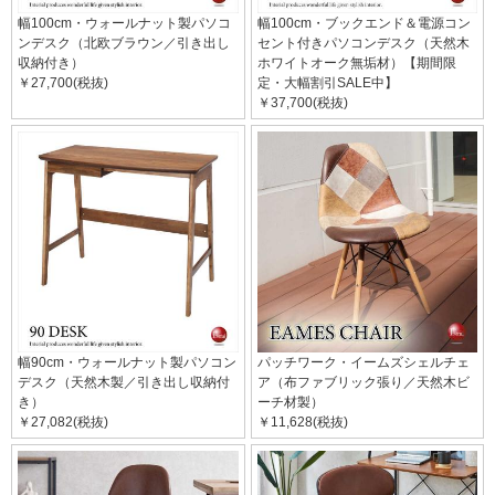
幅100cm・ウォールナット製パソコ
幅100cm・ブックエンド＆電源コン
ンデスク（北欧ブラウン／引き出し
セント付きパソコンデスク（天然木
収納付き）
ホワイトオーク無垢材）【期間限
￥27,700(税抜)
定・大幅割引SALE中】
￥37,700(税抜)
幅90cm・ウォールナット製パソコン
パッチワーク・イームズシェルチェ
デスク（天然木製／引き出し収納付
ア（布ファブリック張り／天然木ビ
き）
ーチ材製）
￥27,082(税抜)
￥11,628(税抜)