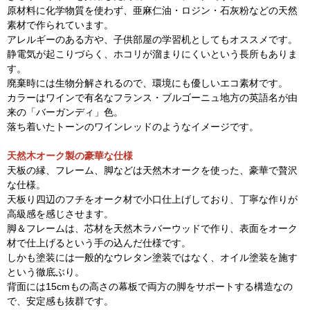
原材料に化学物質を使わず、亜麻仁油・ロジン・石灰粉などの天然
素材で作られています。
アレルギーのある方や、子供部屋の学習机としてもオススメです。
静電気が起こりづらく、ホコリが溜まりにくいという長所もありま
す。
廃棄時には生物分解されるので、環境にも優しいエコ素材です。
カラーはワインで有名なフランス・ブルゴーニュ地方の英語名が由
来の「バーガンディ」色。
落ち着いたトーンのワインレッドのようなイメージです。
天然木オーク製の豪華な仕様
天板の縁、フレーム、脚などは天然木オークを使った、豪華で贅沢
な仕様。
天板り四辺のフチをオーク材で小口仕上げしており、丁寧な作りが
高級感を感じさせます。
脚＆フレームは、芯材を天然木ラバーウッドで作り、表面をオーク
材で仕上げるという手の込んだ仕様です。
しかも塗装には一般的なウレタン塗装ではなく、オイル塗装を施す
という徹底ぶり。
背面には15cmもの高さの幕板で両方の脚をサポートする構造なの
で、安定感も抜群です。