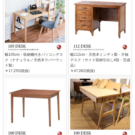
幅105cm・収納棚付きパソコンデス
幅112cm・天然木ミンディ製・片袖
ク（ナチュラル／天然木ラバーウッ
デスク（サイド収納引出し4段・完成
ド製）
品）
￥17,255(税抜)
￥47,082(税抜)