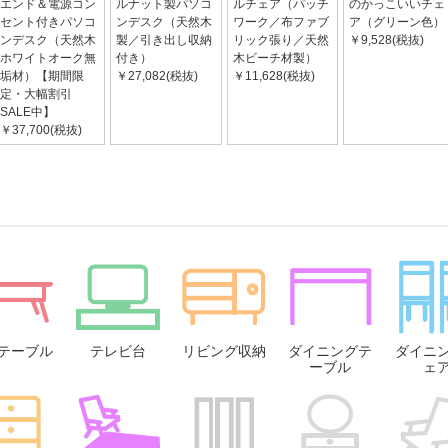
エンド＆電源コン
ルナット製パソコ
ルチェア（パッチ
のかっこいいチェ
セント付きパソコ
ンデスク（天然木
ワーク／布ファブ
ア（グリーン色）
ンデスク（天然木
製／引き出し収納
リック張り／天然
￥9,528(税抜)
ホワイトオーク無
付き）
木ビーチ材製）
垢材）【期間限
￥27,082(税抜)
￥11,628(税抜)
定・大幅割引
SALE中】
￥37,700(税抜)
テーブル
テレビ台
リビング収納
ダイニングテ
ダイニ
ーブル
ェ