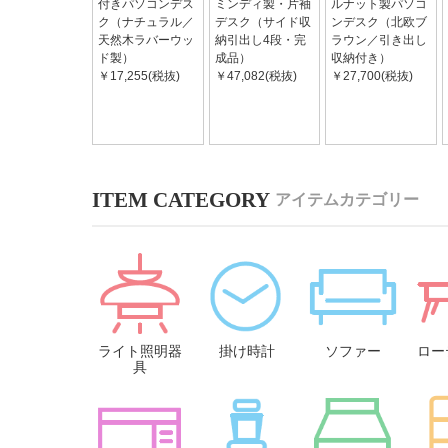
付きパソコンデス
ミンディ製・片袖
ルナット製パソコ
ク（ナチュラル／
デスク（サイド収
ンデスク（北欧ブ
天然木ラバーウッ
納引出し4段・完
ラウン／引き出し
ド製）
成品）
収納付き）
￥17,255(税抜)
￥47,082(税抜)
￥27,700(税抜)
アイテムカテゴリー
ライト照明器
掛け時計
ソファー
ロー
具