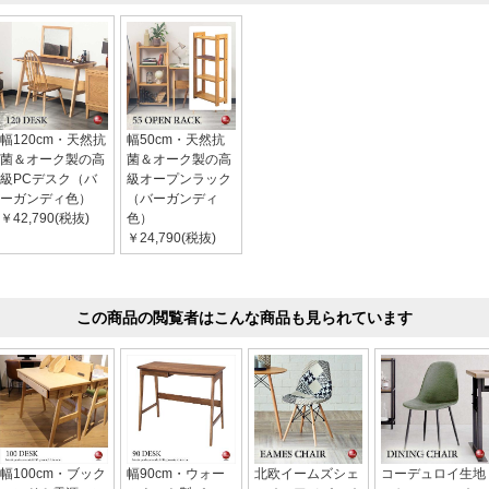
幅120cm・天然抗
幅50cm・天然抗
菌＆オーク製の高
菌＆オーク製の高
級PCデスク（バ
級オープンラック
ーガンディ色）
（バーガンディ
￥42,790(税抜)
色）
￥24,790(税抜)
この商品の閲覧者はこんな商品も見られています
幅100cm・ブック
幅90cm・ウォー
北欧イームズシェ
コーデュロイ生地