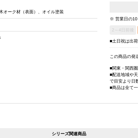
木オーク材（表面）、オイル塗装
※ 営業日の1
2～4日前後
き
■土日祝は出
この商品の発
■関東・関西
■配送地域や
で目安より日
■商品は全て
シリーズ関連商品