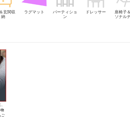
＆玄関収
ラグマット
パーティショ
ドレッサー
座椅子
納
ン
ソナル
に、
い物
もご