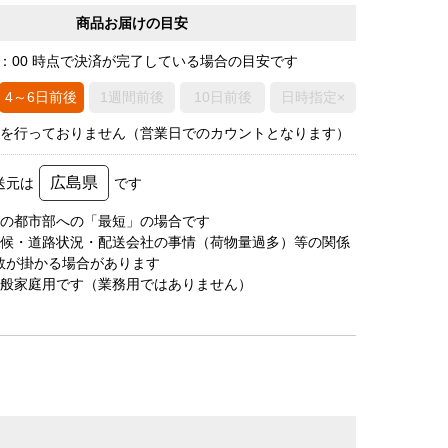
商品お届けの目安
0：00 時点で決済が完了している場合の目安です
4～6日前後
1週間前後
10日前後
日時指定×
荷を行っておりません（営業日でのカウントとなります）
広島県
送元は
です
圏の都市部への「最短」の場合です
天候・道路状況・配送会社の事情（荷物量過多）等の関係
数が掛かる場合があります
一般家庭用です（業務用ではありません）