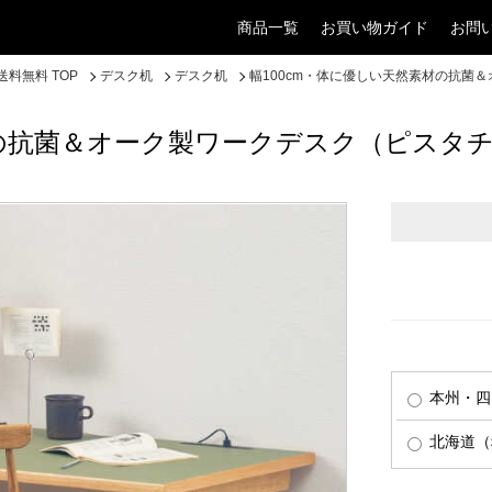
商品一覧
お買い物ガイド
お問
料無料 TOP
デスク机
デスク机
幅100cm・体に優しい天然素材の抗菌
材の抗菌＆オーク製ワークデスク（ピスタ
本州・四
北海道（税