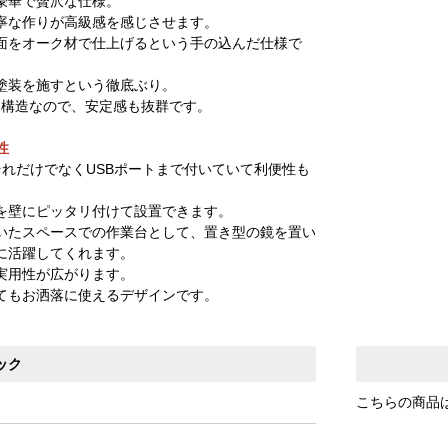
豪華で贅沢な仕様。
寧な作りが高級感を感じさせます。
面をオーク材で仕上げるという手の込んだ仕様で
塗装を施すという徹底ぶり。
る構造なので、安定感も抜群です。
性
れだけでなくUSBポートまで付いていて利便性も
を壁にピッタリ付けて設置できます。
いたスペースでの作業台として、置き型の鏡を置い
に活躍してくれます。
実用性が広がります。
てもお洒落に使えるデザインです。
ック
こちらの商品