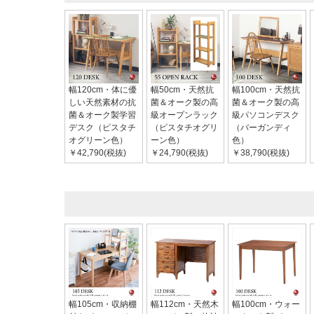
幅120cm・体に優
幅50cm・天然抗
幅100cm・天然抗
しい天然素材の抗
菌＆オーク製の高
菌＆オーク製の高
菌＆オーク製学習
級オープンラック
級パソコンデスク
デスク（ピスタチ
（ピスタチオグリ
（バーガンディ
オグリーン色）
ーン色）
色）
￥42,790(税抜)
￥24,790(税抜)
￥38,790(税抜)
幅105cm・収納棚
幅112cm・天然木
幅100cm・ウォー