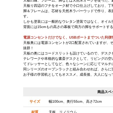
天板の縁、フレーム、脚などは天然木オークを使った、
天板り四辺のフチをオーク材で小口仕上げしており、丁
脚＆フレームは、芯材を天然木ラバーウッドで作り、表
す。
しかも塗装には一般的なウレタン塗装ではなく、オイル
背面には15cmもの高さの幕板で両方の脚をサポートす
電源コンセントだけでなく、USBポートまでついた利便
天板奥には電源コンセントが2口配置されていますが、そ
抜群！
天板の奥にはコードスリットも設けているので、デスク
テレワークや本格的な書斎デスクとして、リビングの空
てドレッサーとしてなど、色々なシーンに応じてマルチ
同シリーズのオープンラックと組み合わせれば、さらに
お子様の学習机としてもオススメ、成長後、大人になっ
商品スペ
サイズ
幅100cm、奥行55cm、高さ72cm
材質
天板…リノリウム