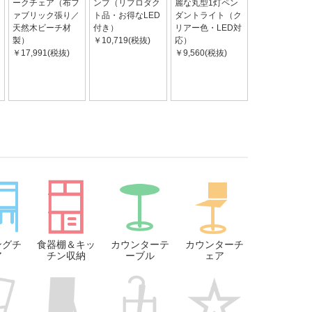
ークチェア（布フ
ンプ（リプロダク
麗な丸型1灯ペン
ァブリック張り／
ト品・お得なLED
ダントライト（ク
天然木ビーチ材
付き）
リアー色・LED対
製）
￥10,719(税抜)
応）
￥17,991(税抜)
￥9,560(税抜)
ングチ
食器棚＆キッ
カウンターテ
カウンターチ
ア
チン収納
ーブル
ェア