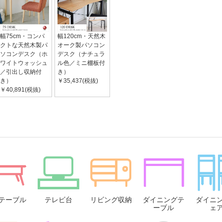
幅75cm・コンパ
幅120cm・天然木
クトな天然木製パ
オーク製パソコン
ソコンデスク（ホ
デスク（ナチュラ
ワイトウォッシュ
ル色／ミニ棚板付
／引出し収納付
き）
き）
￥35,437(税抜)
￥40,891(税抜)
テーブル
テレビ台
リビング収納
ダイニングテ
ダイニ
ーブル
ェ