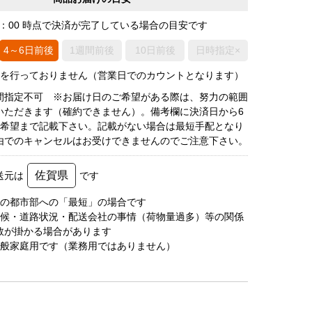
0：00 時点で決済が完了している場合の目安です
4～6日前後
1週間前後
10日前後
日時指定×
荷を行っておりません（営業日でのカウントとなります）
間指定不可 ※お届け日のご希望がある際は、努力の範囲
いただきます（確約できません）。備考欄に決済日から6
3希望まで記載下さい。記載がない場合は最短手配となり
由でのキャンセルはお受けできませんのでご注意下さい。
佐賀県
送元は
です
圏の都市部への「最短」の場合です
天候・道路状況・配送会社の事情（荷物量過多）等の関係
数が掛かる場合があります
一般家庭用です（業務用ではありません）