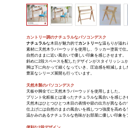
カントリー調のナチュラルなパソコンデスク
ナチュラル
な木目が魅力的で
カントリー
な温もりが溢れ
素材に天然木ラバーウッドを使用し、ラッカー塗装で仕
自然のままに近い風合いで優しい印象を感じさせます。
斜めに2段スペースを配したデザインがスタイリッシュ
脚は下に向かって細くなっていき、圧迫感を軽減しまし
豊富なシリーズ展開も行っています。
天然木製のパソコンデスク
天板や脚全てに天然木ラバーウッドを使用しました。
プリント化粧板とは違ったナチュラルな風合いを感じさ
天然木はひとつひとつ木目の表情や節の出方が異なるの
仕上げには自然のままの風合いを残しつつ強度を高める
温かみのあるナチュラルな色味がお部屋に優しい印象を
便利な2段デザイン