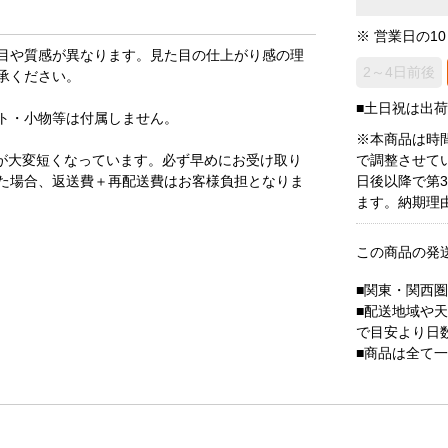
※ 営業日の1
目や質感が異なります。見た目の仕上がり感の理
2～4日前後
承ください。
■土日祝は出
ト・小物等は付属しません。
※本商品は時
が大変短くなっています。必ず早めにお受け取り
で調整させて
た場合、返送費＋再配送費はお客様負担となりま
日後以降で第
ます。納期理
この商品の発
■関東・関西
■配送地域や
で目安より日
■商品は全て