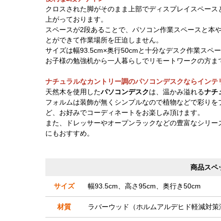
クロスされた脚がそのまま上部でディスプレイスペース
上がっております。
スペースが2段あることで、パソコン作業スペースと本
とができて作業場所を圧迫しません。
サイズは幅93.5cm×奥行50cmと十分なデスク作業ス
お子様の勉強机から一人暮らしでリモートワークの方ま
ナチュラルなカントリー調のパソコンデスクならインテ
天然木を使用した
パソコンデスク
は、温かみ溢れる
ナチ
フォルムは装飾が無くシンプルなので植物などで彩りを
ど、お好みでコーディネートをお楽しみ頂けます。
また、ドレッサーやオープンラックなどの豊富なシリー
にもおすすめ。
商品スペ
サイズ
幅93.5cm、高さ95cm、奥行き50cm
材質
ラバーウッド（ホルムアルデヒド軽減対策