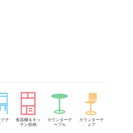
ングチ
食器棚＆キッ
カウンターテ
カウンターチ
ア
チン収納
ーブル
ェア