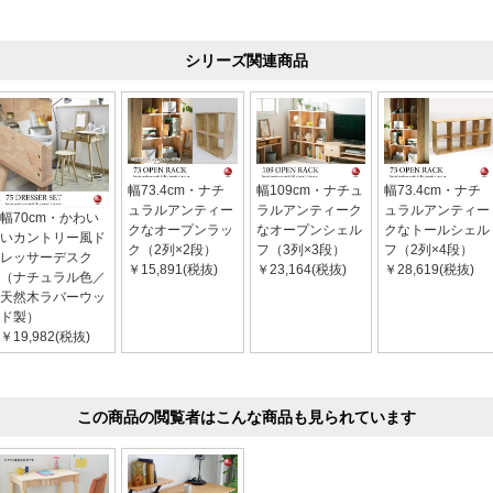
シリーズ関連商品
幅73.4cm・ナチ
幅109cm・ナチュ
幅73.4cm・ナチ
ュラルアンティー
ラルアンティーク
ュラルアンティー
幅70cm・かわい
クなオープンラッ
なオープンシェル
クなトールシェル
いカントリー風ド
ク（2列×2段）
フ（3列×3段）
フ（2列×4段）
レッサーデスク
￥15,891(税抜)
￥23,164(税抜)
￥28,619(税抜)
（ナチュラル色／
天然木ラバーウッ
ド製）
￥19,982(税抜)
この商品の閲覧者はこんな商品も見られています