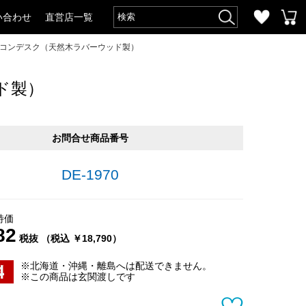
い合わせ
直営店一覧
パソコンデスク（天然木ラバーウッド製）
ド製）
お問合せ商品番号
DE-1970
特価
82
税抜 （税込 ￥18,790）
※北海道・沖縄・離島へは配送できません。
※この商品は玄関渡しです