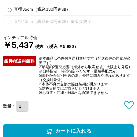
直径35cm（税込330円追加）
直径40cm（税込660円追加）※販売終了
インテリアル特価
￥5,437
税抜 （税込 ￥5,980）
※本商品は条件付き送料無料です（配送条件の同意が必
要です）
※納期約2週間必要（海外から取寄せ後、大阪より発送）
※日時指定・時間指定不可です（最短手配のみ）
※海外から個別発送の為、外箱に凹みや潰れがあります
（交換対象外）
※本体不良の交換の際は納期が掛かります
※贈答目的ではご購入いただけません
※北海道・沖縄・離島へは配送できません
数量：
カートに入れる