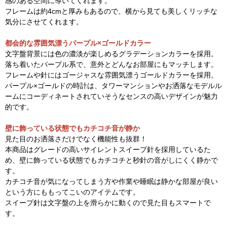
感のある空間に導いてくれます。
フレームは約4cmと厚みもあるので、横から見ても美しくリッチな
気分にさせてくれます。
都会的な雰囲気漂うパープル×ゴールドカラー
文字盤背景には色の濃淡が楽しめるグラデーションカラーを採用。
落ち着いたパープル系で、意外とどんなお部屋にもマッチします。
フレームや針にはゴージャスな雰囲気漂うゴールドカラーを採用。
パープル×ゴールドの時計は、タワーマンションやお洒落なモデルル
ームにコーディネートされていそうなセンスの高いデザインが魅力
的です。
壁に飾っている状態でもカチコチ音が静か
見た目のお洒落さだけでなく機能性も抜群！
本商品はグレードの高いサイレントスイープ針を採用しているた
め、壁に飾っている状態でもカチコチと秒針の音がしにくく静かで
す。
カチコチ音が気になってしまう方や作業や睡眠は静かな部屋が良い
という方にももってこいのアイテムです。
スイープ針は文字盤の上を滑らかに動くので見た目もスマートで
す。