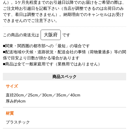
ん）。1ケ月先程度までのお引越日以降でのお届けをご希望の際は、
ご注文時お引越日を記載下さい（当店が調整できるのは出荷日のみ
です、着日は調整できません）。納期理由でのキャンセルはお受け
できませんのでご注意下さい。
大阪府
この商品の発送元は
です
■関東・関西圏の都市部への「最短」の場合です
■配送地域や天候・道路状況・配送会社の事情（荷物量過多）等の関
係で目安より日数が掛かる場合があります
■商品は全て一般家庭用です（業務用ではありません）
商品スペック
サイズ
直径20cm／25cm／30cm／35cm／40cm
厚み約4cm
材質
プラスチック