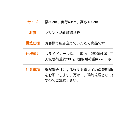
サイズ
幅80cm、奥行40cm、高さ150cm
材質
プリント紙化粧繊維板
構造仕様
お客様で組み立てていただく商品です
仕様補足
スライドレール採用、取っ手2種類付属、可
天板耐荷重約20kg、棚板耐荷重約7kg、ポ
注意事項
※配送会社による強制返送までの保管期間
をお願いします。万が一、強制返送となっ
すのでご注意下さい。