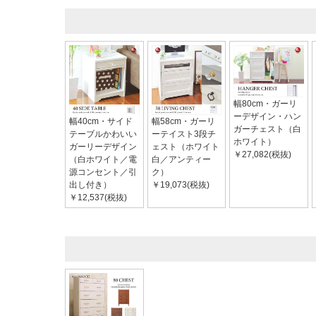
幅80cm・ガーリ
ーデザイン・ハン
幅40cm・サイド
幅58cm・ガーリ
ガーチェスト（白
テーブルかわいい
ーテイスト3段チ
ホワイト）
ガーリーデザイン
ェスト（ホワイト
￥27,082(税抜)
（白ホワイト／電
白／アンティー
源コンセント／引
ク）
出し付き）
￥19,073(税抜)
￥12,537(税抜)