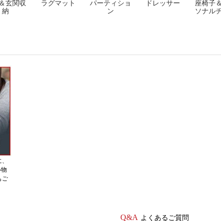
＆玄関収
ラグマット
パーティショ
ドレッサー
座椅子
納
ン
ソナル
に、
い物
もご
よくあるご質問