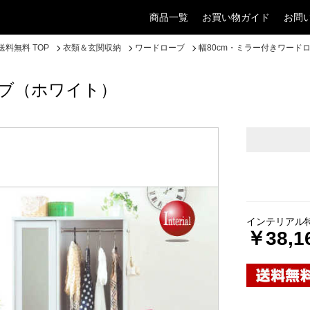
商品一覧
お買い物ガイド
お問
料無料 TOP
衣類＆玄関収納
ワードローブ
幅80cm・ミラー付きワード
ーブ（ホワイト）
インテリアル
￥38,1