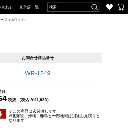
い合わせ
直営店一覧
ローブ（ホワイト）
お問合せ商品番号
WR-1249
特価
64
税抜 （税込 ￥41,980）
※この商品は玄関渡しです
※北海道・沖縄・離島と一部地域は別途お見積りと
なります