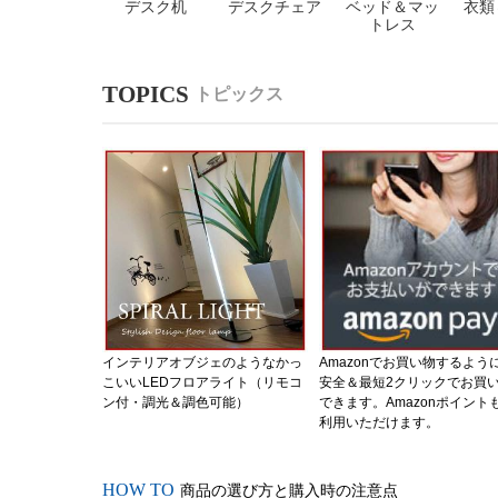
デスク机
デスクチェア
ベッド＆マッ
衣類
トレス
トピックス
インテリアオブジェのようなかっ
Amazonでお買い物するよう
こいいLEDフロアライト（リモコ
安全＆最短2クリックでお買
ン付・調光＆調色可能）
できます。Amazonポイント
利用いただけます。
商品の選び方と購入時の注意点