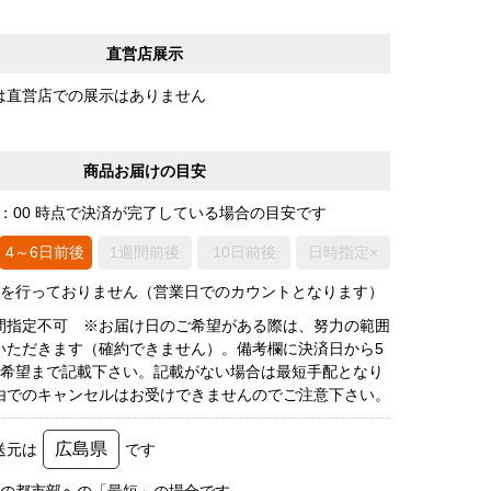
直営店展示
は直営店での展示はありません
商品お届けの目安
0：00 時点で決済が完了している場合の目安です
4～6日前後
1週間前後
10日前後
日時指定×
荷を行っておりません（営業日でのカウントとなります）
間指定不可 ※お届け日のご希望がある際は、努力の範囲
いただきます（確約できません）。備考欄に決済日から5
3希望まで記載下さい。記載がない場合は最短手配となり
由でのキャンセルはお受けできませんのでご注意下さい。
広島県
送元は
です
圏の都市部への「最短」の場合です