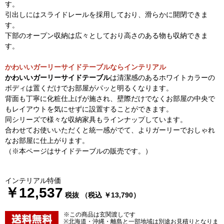
す。
引出しにはスライドレールを採用しており、滑らかに開閉できま
す。
下部のオープン収納は広々としており高さのある物も収納できま
す。
かわいいガーリーサイドテーブルならインテリアル
かわいいガーリーサイドテーブル
は清潔感のあるホワイトカラーの
ボディは置くだけでお部屋がパッと明るくなります。
背面も丁寧に化粧仕上げが施され、壁際だけでなくお部屋の中央で
もレイアウトを気にせずに設置することができます。
同シリーズで様々な収納家具もラインナップしています。
合わせてお使いいただくと統一感がでて、よりガーリーでおしゃれ
なお部屋に仕上がります。
（※本ページはサイドテーブルの販売です。）
インテリアル特価
￥12,537
税抜 （税込 ￥13,790）
※この商品は玄関渡しです
※北海道・沖縄・離島と一部地域は別途お見積りとなりま