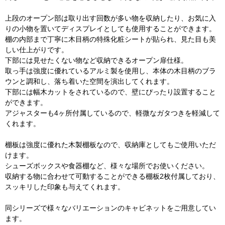
上段のオープン部は取り出す回数が多い物を収納したり、お気に入
りの小物を置いてディスプレイとしても使用することができます。
棚の内部まで丁寧に木目柄の特殊化粧シートが貼られ、見た目も美
しい仕上がりです。
下部には見せたくない物など収納できるオープン扉仕様。
取っ手は強度に優れているアルミ製を使用し、本体の木目柄のブラ
ウンと調和し、落ち着いた空間を演出してくれます。
下部には幅木カットをされているので、壁にぴったり設置すること
ができます。
アジャスターも4ヶ所付属しているので、軽微なガタつきを軽減して
くれます。
棚板は強度に優れた木製棚板なので、収納庫としてもご使用いただ
けます。
シューズボックスや食器棚など、様々な場所でお使いください。
収納する物に合わせて可動することができる棚板2枚付属しており、
スッキリした印象も与えてくれます。
同シリーズで様々なバリエーションのキャビネットをご用意してい
ます。