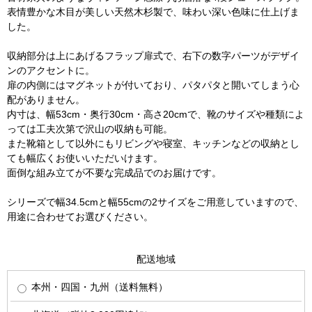
表情豊かな木目が美しい天然木杉製で、味わい深い色味に仕上げま
した。
収納部分は上にあげるフラップ扉式で、右下の数字パーツがデザイ
ンのアクセントに。
扉の内側にはマグネットが付いており、パタパタと開いてしまう心
配がありません。
内寸は、幅53cm・奥行30cm・高さ20cmで、靴のサイズや種類によ
っては工夫次第で沢山の収納も可能。
また靴箱として以外にもリビングや寝室、キッチンなどの収納とし
ても幅広くお使いいただいけます。
面倒な組み立てが不要な完成品でのお届けです。
シリーズで幅34.5cmと幅55cmの2サイズをご用意していますので、
用途に合わせてお選びください。
配送地域
本州・四国・九州（送料無料）