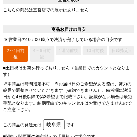
こちらの商品は直営店での展示はありません
商品お届けの目安
※ 営業日の10：00 時点で決済が完了している場合の目安です
2～4日前
4～6日前
1週間前後
10日前後
日時指定×
後
後
■土日祝は出荷を行っておりません（営業日でのカウントとなりま
す）
※本商品は時間指定不可 ※お届け日のご希望がある際は、努力の
範囲で調整させていただきます（確約できません）。備考欄に決済
日から4日後以降で第3希望まで記載下さい。記載がない場合は最短
手配となります。納期理由でのキャンセルはお受けできませんので
ご注意下さい。
岐阜県
この商品の発送元は
です
■関東・関西圏の都市部への「最短」の場合です