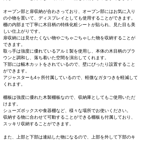
オープン部と扉収納が合わさっており、オープン部にはお気に入り
の小物を置いて、ディスプレイとしても使用することができます。
棚の内部まで丁寧に木目柄の特殊化粧シートが貼られ、見た目も美
しい仕上がりです。
扉収納には見せたくない物やごちゃごちゃした物を収納することが
できます。
取っ手は強度に優れているアルミ製を使用し、本体の木目柄のブラ
ウンと調和し、落ち着いた空間を演出してくれます。
下部には幅木カットをされているので、壁にぴったり設置すること
ができます。
アジャスターも4ヶ所付属しているので、軽微なガタつきを軽減して
くれます。
棚板は強度に優れた木製棚板なので、収納庫としてもご使用いただ
けます。
シューズボックスや食器棚など、様々な場所でお使いください。
収納する物に合わせて可動することができる棚板も付属しており、
スッキリ収納することができます。
また、上部と下部は連結した物になるので、上部を外して下部のキ