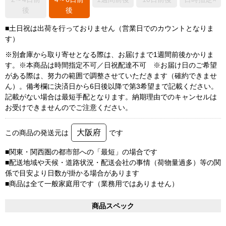
後
後
■土日祝は出荷を行っておりません（営業日でのカウントとなりま
す）
※別倉庫から取り寄せとなる際は、お届けまで1週間前後かかりま
す。※本商品は時間指定不可／日祝配達不可 ※お届け日のご希望
がある際は、努力の範囲で調整させていただきます（確約できませ
ん）。備考欄に決済日から6日後以降で第3希望まで記載ください。
記載がない場合は最短手配となります。納期理由でのキャンセルは
お受けできませんのでご注意ください。
大阪府
この商品の発送元は
です
■関東・関西圏の都市部への「最短」の場合です
■配送地域や天候・道路状況・配送会社の事情（荷物量過多）等の関
係で目安より日数が掛かる場合があります
■商品は全て一般家庭用です（業務用ではありません）
商品スペック