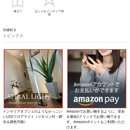
傘立て
おしゃれインテリア雑
貨
トピックス
インテリアオブジェのようなかっこい
Amazonでお買い物するように、安全
いLEDフロアライト（リモコン付・調
＆最短2クリックでお買い物できま
光＆調色可能）
す。Amazonポイントもご利用いただ
けます。