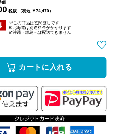
特価
00
税抜 （税込 ￥74,470）
※この商品は玄関渡しです
※北海道は別途料金がかかります
※沖縄・離島へは配送できません
カートに入れる