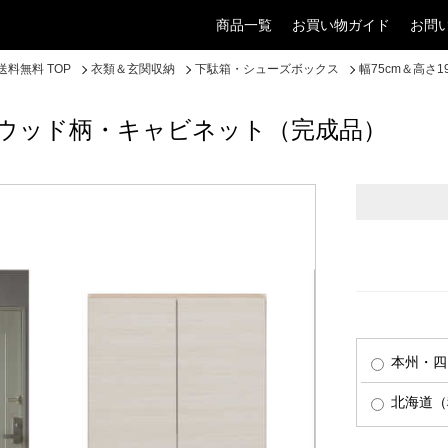
商品一覧
お買い物ガイド
お問
料無料 TOP
衣類＆玄関収納
下駄箱・シューズボックス
幅75cm＆高さ
イトウッド柄・キャビネット（完成品）
本州・四
北海道（税