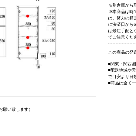
※別倉庫から
※本商品は時
は、努力の範
に決済日から
は最短手配と
でご注意くだ
この商品の発
■関東・関西
■配送地域や
で目安より日
■商品は全て
お願い致します）