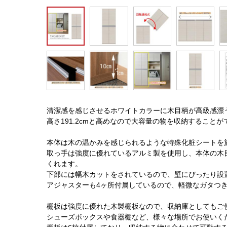
清潔感を感じさせるホワイトカラーに木目柄が高級感漂う幅
高さ191.2cmと高めなので大容量の物を収納することが
本体は木の温かみを感じられるような特殊化粧シートを
取っ手は強度に優れているアルミ製を使用し、本体の木
くれます。
下部には幅木カットをされているので、壁にぴったり設
アジャスターも4ヶ所付属しているので、軽微なガタつ
棚板は強度に優れた木製棚板なので、収納庫としてもご
シューズボックスや食器棚など、様々な場所でお使いく