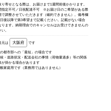
取り寄せとなる際は、お届けまで1週間前後かかります。
間指定不可／日祝配達不可 ※お届け日のご希望がある際
囲で調整させていただきます（確約できません）。備考欄
6日後以降で第3希望まで記載ください。記載がない場合
なります。納期理由でのキャンセルはお受けできませんの
さい。
大阪府
送元は
です
圏の都市部への「最短」の場合です
天候・道路状況・配送会社の事情（荷物量過多）等の関係
数が掛かる場合があります
一般家庭用です（業務用ではありません）