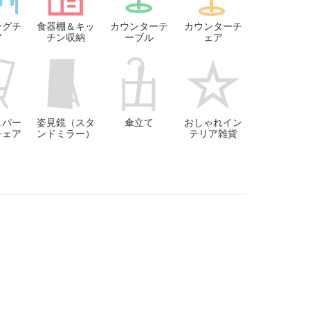
ングチ
食器棚＆キッ
カウンターテ
カウンターチ
ア
チン収納
ーブル
ェア
＆パー
姿見鏡（スタ
傘立て
おしゃれイン
チェア
ンドミラー）
テリア雑貨