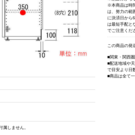
※本商品は時
は、努力の範
に決済日から
は最短手配と
でご注意くだ
この商品の発
■関東・関西
■配送地域や
で目安より日
■商品は全て
付属しません。