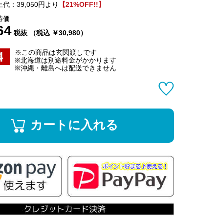
代：39,050円より
【21%OFF!!】
特価
64
税抜 （税込 ￥30,980）
※この商品は玄関渡しです
※北海道は別途料金がかかります
※沖縄・離島へは配送できません
カートに入れる