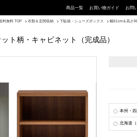
商品一覧
お買い物ガイド
お問
料無料 TOP
衣類＆玄関収納
下駄箱・シューズボックス
幅61cm＆高さ
ルナット柄・キャビネット（完成品）
本州・四
北海道（税