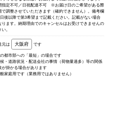
間指定不可／日祝配達不可 ※お届け日のご希望がある際
囲で調整させていただきます（確約できません）。備考欄
6日後以降で第3希望まで記載ください。記載がない場合
なります。納期理由でのキャンセルはお受けできませんの
さい。
大阪府
送元は
です
圏の都市部への「最短」の場合です
天候・道路状況・配送会社の事情（荷物量過多）等の関係
数が掛かる場合があります
一般家庭用です（業務用ではありません）