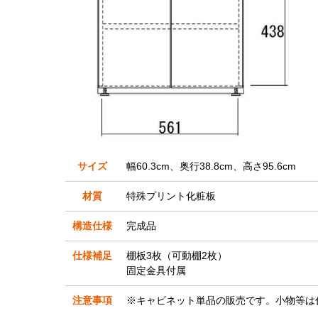
サイズ
幅60.3cm、奥行38.8cm、高さ95.6cm
材質
特殊プリント化粧板
構造仕様
完成品
仕様補足
棚板3枚（可動棚2枚）
固定金具付属
注意事項
※キャビネット単品の販売です。小物等は