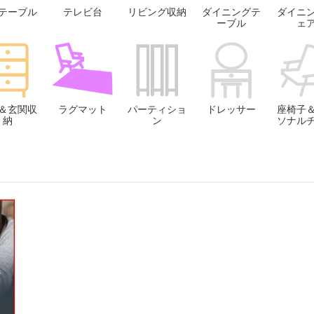
テーブル
テレビ台
リビング収納
ダイニングテ
ダイニ
ーブル
ェ
＆玄関収
ラグマット
パーティショ
ドレッサー
座椅子
納
ン
ソナル