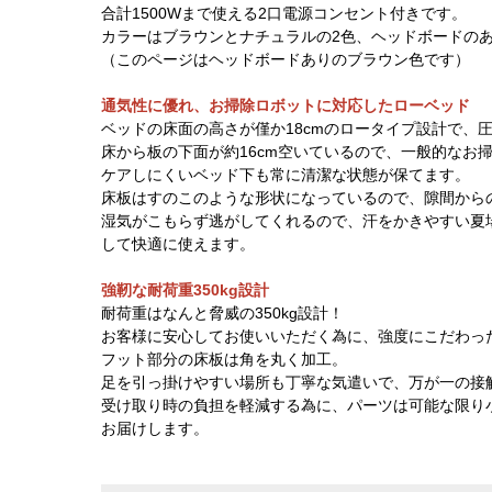
合計1500Wまで使える2口電源コンセント付きです。
カラーはブラウンとナチュラルの2色、ヘッドボードの
（このページはヘッドボードありのブラウン色です）
通気性に優れ、お掃除ロボットに対応したローベッド
ベッドの床面の高さが僅か18cmのロータイプ設計で、
床から板の下面が約16cm空いているので、一般的なお
ケアしにくいベッド下も常に清潔な状態が保てます。
床板はすのこのような形状になっているので、隙間から
湿気がこもらず逃がしてくれるので、汗をかきやすい夏
して快適に使えます。
強靭な耐荷重350kg設計
耐荷重はなんと脅威の350kg設計！
お客様に安心してお使いいただく為に、強度にこだわっ
フット部分の床板は角を丸く加工。
足を引っ掛けやすい場所も丁寧な気遣いで、万が一の接
受け取り時の負担を軽減する為に、パーツは可能な限り
お届けします。