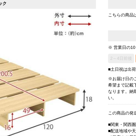
ック
こちらの商品
※ 営業日の1
2～4日前後
■土日祝は出
※お届け日の
希望まで記載
なります。納
い。
この商品の発
■関東・関西
■配送地域や