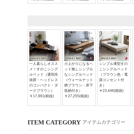
一人暮らしオスス
小上がりになるヘ
シンプル薄型すの
メ！すのこシング
ッド無しシンプル
こシングルベッド
ルベッド（通気性
なシングルベッド
（ブラウン色・電
抜群・ヘッドレス
（ウォールナット
源コンセント付
のコンパクト・ダ
柄ブラウン・床下
き）
ークブラウン）
収納付き）
￥23,446(税抜)
￥17,991(税抜)
￥27,255(税抜)
アイテムカテゴリー