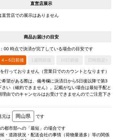
直営店展示
は直営店での展示はありません
商品お届けの目安
0：00 時点で決済が完了している場合の目安です
4～6日前後
1週間前後
10日前後
日時指定×
荷を行っておりません（営業日でのカウントとなります）
ご希望がある際は、備考欄に決済日から5日後以降で第3
下さい（確約できません）。記載がない場合は最短手配と
期理由でのキャンセルはお受けできませんのでご注意下さ
岡山県
送元は
です
圏の都市部への「最短」の場合です
天候・道路状況・配送会社の事情（荷物量過多）等の関係