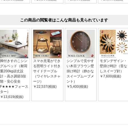
この商品の閲覧者はこんな商品も見られています
脚付きすのこシン
スマホ充電ができ
シンプルで見やす
モダンデザイン・
グルベッド（耐荷
る照明ライト付き
い木目ブラウン壁
壁掛け時計（音な
重200kg頑丈設
サイドテーブル
掛け時計（静かな
しスイープ針）
計・高さ調節3段
（ワイヤレスチャ
スイープムーブメ
￥7,600(税抜)
階・安心安全
ージ）
ント）
F★★★★フォース
￥22,537(税抜)
￥5,400(税抜)
ター）
￥13,619(税抜)