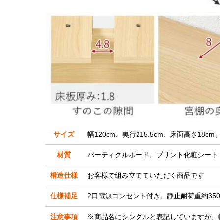
サイズ
幅120cm、奥行215.5cm、床面高さ18cm
材質
パーティクルボード、プリント化粧シート
構造仕様
お客様で組み立てていただく商品です
仕様補足
2口電源コンセント付き、静止耐荷重約35
注意事項
※商品名にシングルと表記していますが、幅