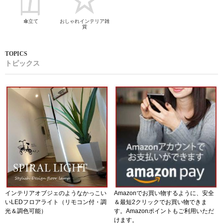
傘立て
おしゃれインテリア雑
貨
トピックス
インテリアオブジェのようなかっこい
Amazonでお買い物するように、安全
いLEDフロアライト（リモコン付・調
＆最短2クリックでお買い物できま
光＆調色可能）
す。Amazonポイントもご利用いただ
けます。