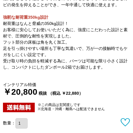
ビの発生を抑えることができ、一年中通して快適に使えます。
強靭な耐荷重350kg設計
耐荷重はなんと脅威の350kg設計！
お客様に安心してお使いいただく為に、強度にこだわった設計と素
材で、圧倒的な耐性を実現しました。
フット部分の床板は角を丸く加工。
足を引っ掛けやすい場所も丁寧な気遣いで、万が一の接触時でもケ
ガをしにくい設定です。
受け取り時の負担を軽減する為に、パーツは可能な限り小さく設計
し、コンパクトにしたダンボール2箱でお届けします。
インテリアル特価
￥20,800
税抜 （税込 ￥22,880）
※この商品は玄関渡しです
※北海道・沖縄・離島へは配送できません
数量：