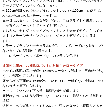
シングルサイズのマットレスを乗せれば、サイドスペースのあるス
テージデザインのベッドになります。
幅120cm設計なのでシングルのマットレス（幅100cm）を使えば、
左右に余白のあるステージベッドに。
見た目にスタイリッシュなだけでなく、フロアライトや書籍、スマ
ホを置くスペースとしてとっても便利です。
もちろん、セミダブルサイズのマットレスを乗せて使うこともでき
ます（ステージデザインではなく、ジャストデザインになりま
す）。
カラーはブラウンとナチュラルの2色、ヘッドボードのあるタイプと
ないタイプの2種類から選べます。
（このページはヘッドボードなしのブラウン色です）
通気性に優れ、お掃除ロボットに対応したロータイプ
ベッドの床面の高さが僅か18cmのロータイプ設計で、圧迫感が少な
く、お部屋が広く感じます。
床から板の下面が約16cm空いているので、一般的なお掃除ロボット
なら余裕で床下に入れます。
ケアしにくいベッド下も常に清潔な状態が保てます。
床板はすのこのような形状になっているので、隙間からの通気性も
抜群。
湿気がこもらず逃がしてくれるので、汗をかきやすい夏場などもカ