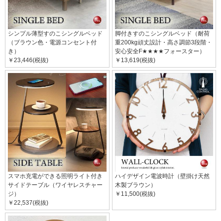
シンプル薄型すのこシングルベッド
脚付きすのこシングルベッド（耐荷
（ブラウン色・電源コンセント付
重200kg頑丈設計・高さ調節3段階・
き）
安心安全F★★★★フォースター）
￥23,446(税抜)
￥13,619(税抜)
スマホ充電ができる照明ライト付き
ハイデザイン電波時計（壁掛け天然
サイドテーブル（ワイヤレスチャー
木製ブラウン）
ジ）
￥11,500(税抜)
￥22,537(税抜)