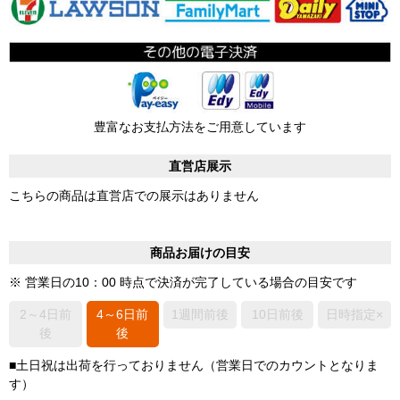
豊富なお支払方法をご用意しています
直営店展示
こちらの商品は直営店での展示はありません
商品お届けの目安
※ 営業日の10：00 時点で決済が完了している場合の目安です
2～4日前
4～6日前
1週間前後
10日前後
日時指定×
後
後
■土日祝は出荷を行っておりません（営業日でのカウントとなりま
す）