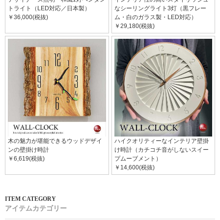
トライト（LED対応／日本製）
なシーリングライト3灯（黒フレー
￥36,000(税抜)
ム・白のガラス製・LED対応）
￥29,180(税抜)
木の魅力が堪能できるウッドデザイ
ハイクオリティーなインテリア壁掛
ンの壁掛け時計
け時計（カチコチ音がしないスイー
￥6,619(税抜)
プムーブメント）
￥14,600(税抜)
アイテムカテゴリー