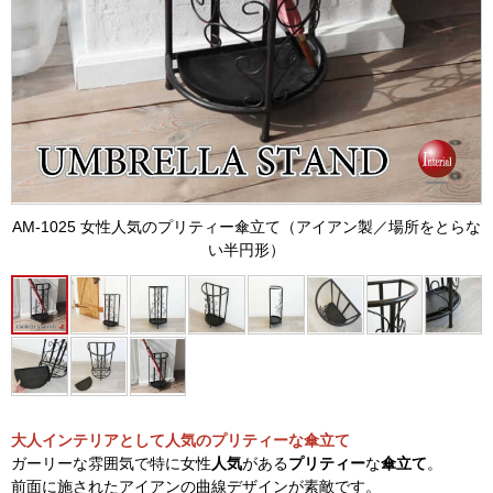
AM-1025 女性人気のプリティー傘立て（アイアン製／場所をとらな
い半円形）
大人インテリアとして人気のプリティーな傘立て
ガーリーな雰囲気で特に女性
人気
がある
プリティー
な
傘立て
。
前面に施されたアイアンの曲線デザインが素敵です。