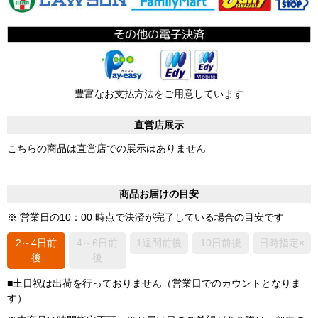
豊富なお支払方法をご用意しています
直営店展示
こちらの商品は直営店での展示はありません
商品お届けの目安
※ 営業日の10：00 時点で決済が完了している場合の目安です
2～4日前
4～6日前
1週間前後
10日前後
日時指定×
後
後
■土日祝は出荷を行っておりません（営業日でのカウントとなりま
す）