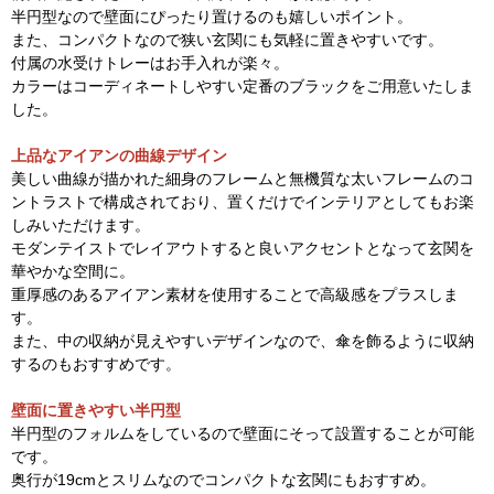
半円型なので壁面にぴったり置けるのも嬉しいポイント。
また、コンパクトなので狭い玄関にも気軽に置きやすいです。
付属の水受けトレーはお手入れが楽々。
カラーはコーディネートしやすい定番のブラックをご用意いたしま
した。
上品なアイアンの曲線デザイン
美しい曲線が描かれた細身のフレームと無機質な太いフレームのコ
ントラストで構成されており、置くだけでインテリアとしてもお楽
しみいただけます。
モダンテイストでレイアウトすると良いアクセントとなって玄関を
華やかな空間に。
重厚感のあるアイアン素材を使用することで高級感をプラスしま
す。
また、中の収納が見えやすいデザインなので、傘を飾るように収納
するのもおすすめです。
壁面に置きやすい半円型
半円型のフォルムをしているので壁面にそって設置することが可能
です。
奥行が19cmとスリムなのでコンパクトな玄関にもおすすめ。