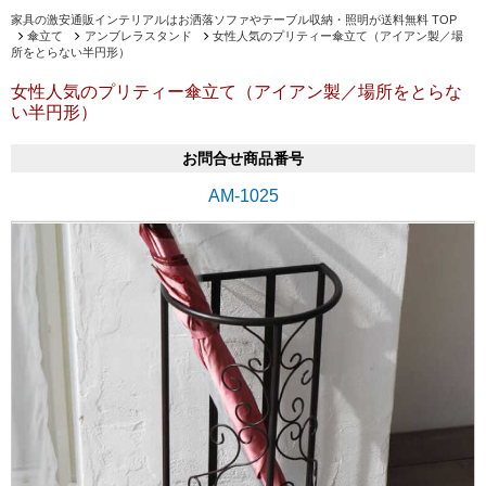
家具の激安通販インテリアルはお洒落ソファやテーブル収納・照明が送料無料 TOP
傘立て
アンブレラスタンド
女性人気のプリティー傘立て（アイアン製／場
所をとらない半円形）
女性人気のプリティー傘立て（アイアン製／場所をとらな
い半円形）
お問合せ商品番号
AM-1025