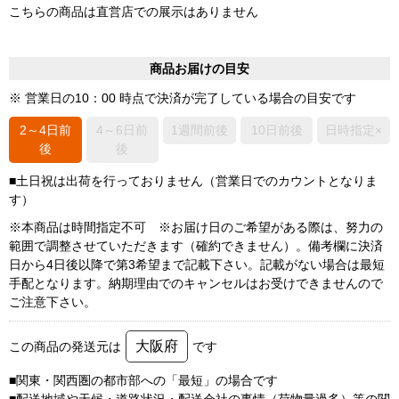
こちらの商品は直営店での展示はありません
商品お届けの目安
※ 営業日の10：00 時点で決済が完了している場合の目安です
2～4日前
4～6日前
1週間前後
10日前後
日時指定×
後
後
■土日祝は出荷を行っておりません（営業日でのカウントとなりま
す）
※本商品は時間指定不可 ※お届け日のご希望がある際は、努力の
範囲で調整させていただきます（確約できません）。備考欄に決済
日から4日後以降で第3希望まで記載下さい。記載がない場合は最短
手配となります。納期理由でのキャンセルはお受けできませんので
ご注意下さい。
大阪府
この商品の発送元は
です
■関東・関西圏の都市部への「最短」の場合です
■配送地域や天候・道路状況・配送会社の事情（荷物量過多）等の関