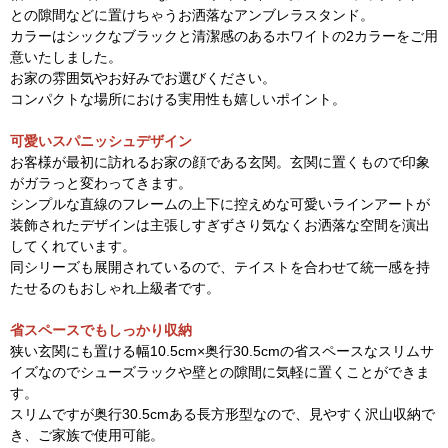
との隙間などに置けちゃうお洒落なアンブレラスタンド。
カラーはシックなブラックと清潔感のあるホワイトの2カラーをご用
意いたしました。
お家の雰囲気やお好みでお選びください。
コンパクトな場所における実用性も嬉しいポイント。
可愛いスパニッシュデザイン
お客様が最初に訪れるお家の顔である玄関。玄関に置くもので印象
がガラっと変わってきます。
シンプルな直線のフレームの上下に控えめな可愛いラインアートが
装飾されたデザインは主張しすぎずさり気なくお洒落な空間を演出
してくれています。
同シリーズも展開されているので、テイストを合わせて統一感を持
たせるのもおしゃれ上級者です。
省スペースでもしっかり収納
狭い玄関にも置ける幅10.5cm×奥行30.5cmの省スペースなスリムサ
イズなのでシューズラックや壁との隙間に気軽に置くことができま
す。
スリムですが奥行30.5cmある長方形型なので、見やすく沢山収納で
き、ご家族で使用可能。