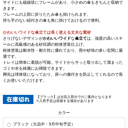
サイドにも縦線状にフレームがあり、小さめの傘もきちんと収納で
きます。
フレームの上部に折りたたみ傘も掛けられます。
持ち手のない紐付きの傘も角に掛けておけるので便利。
かわいいワイドな傘立ては長く使える丈夫な素材
さりげないデザインが
かわいいワイド
な
傘立て
は、強度の高いスチ
ールに高級感のある砂目調の粉体塗装仕上げ。
粉体塗装は耐水性・耐久性に優れており、雨や砂埃の多い玄関に最
適です。
トレイは簡単に着脱が可能。サイドからサッと取り出して溜まった
ゴミや水を綺麗にお掃除できます。
脚先は球体状になっており、床への傷付きを防止してくれるので長
くお使いいただけます。
【ブラック】は次回入荷分でのご案内となります
※入荷予定は前後する場合があります
カラー
ブラック（欠品中・9月中旬予定）