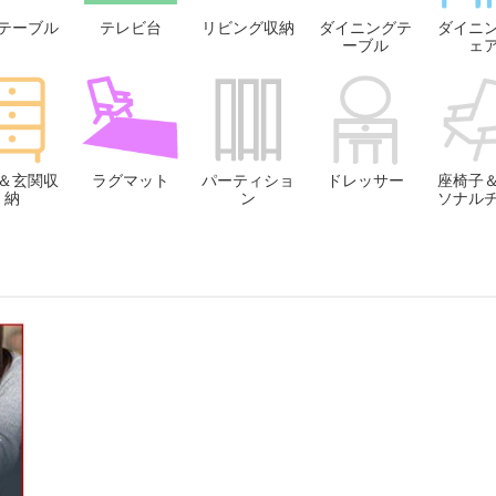
テーブル
テレビ台
リビング収納
ダイニングテ
ダイニ
ーブル
ェ
＆玄関収
ラグマット
パーティショ
ドレッサー
座椅子
納
ン
ソナル