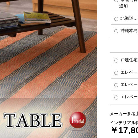
追加
北海道…税
沖縄本島…
戸建住宅
エレベー
エレベー
エレベー
メーカー参考上
インテリアル
￥17,8