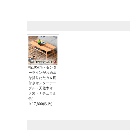
幅105cm・センタ
ーラインがお洒落
な折りたたみ＆棚
付きセンターテー
ブル（天然木オー
ク製・ナチュラル
色）
￥17,800(税抜)