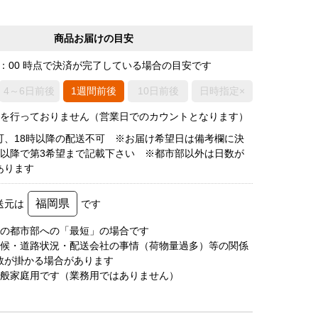
商品お届けの目安
0：00 時点で決済が完了している場合の目安です
4～6日前後
1週間前後
10日前後
日時指定×
荷を行っておりません（営業日でのカウントとなります）
可、18時以降の配送不可 ※お届け希望日は備考欄に決
後以降で第3希望まで記載下さい ※都市部以外は日数が
あります
福岡県
送元は
です
圏の都市部への「最短」の場合です
天候・道路状況・配送会社の事情（荷物量過多）等の関係
数が掛かる場合があります
一般家庭用です（業務用ではありません）