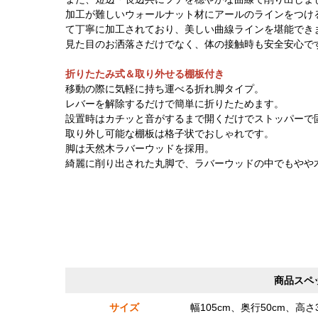
加工が難しいウォールナット材にアールのラインをつけ
て丁寧に加工されており、美しい曲線ラインを堪能でき
見た目のお洒落さだけでなく、体の接触時も安全安心で
折りたたみ式＆取り外せる棚板付き
移動の際に気軽に持ち運べる折れ脚タイプ。
レバーを解除するだけで簡単に折りたためます。
設置時はカチッと音がするまで開くだけでストッパーで
取り外し可能な棚板は格子状でおしゃれです。
脚は天然木ラバーウッドを採用。
綺麗に削り出された丸脚で、ラバーウッドの中でもやや
商品スペ
サイズ
幅105cm、奥行50cm、高さ3