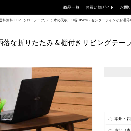
商品一覧
お買い物ガイド
お問
料無料 TOP
ローテーブル
木の天板
幅105cm・センターラインがお洒
お洒落な折りたたみ＆棚付きリビングテー
本州・四
東北（青