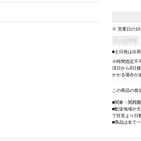
※ 営業日の1
2～4日前後
■土日祝は出
※時間指定不
済日から8日
かかる場合が
この商品の発
■関東・関西
■配送地域や
で目安より日
■商品は全て