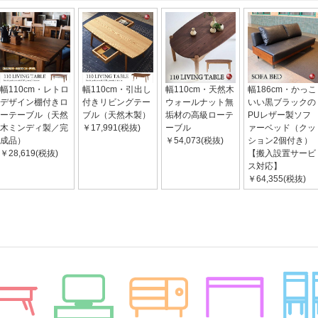
幅110cm・レトロ
幅110cm・引出し
幅110cm・天然木
幅186cm・かっこ
デザイン棚付きロ
付きリビングテー
ウォールナット無
いい黒ブラックの
ーテーブル（天然
ブル（天然木製）
垢材の高級ローテ
PUレザー製ソフ
木ミンディ製／完
￥17,991(税抜)
ーブル
ァーベッド（クッ
成品）
￥54,073(税抜)
ション2個付き）
￥28,619(税抜)
【搬入設置サービ
ス対応】
￥64,355(税抜)