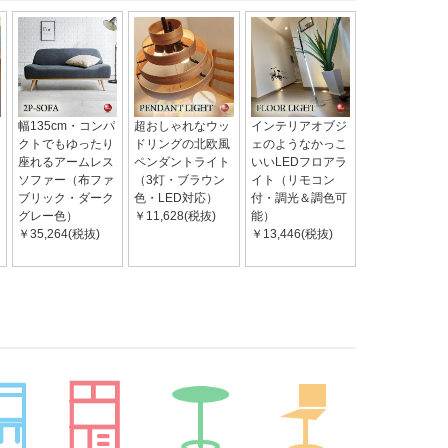
幅135cm・コンパ
超おしゃれなウッ
インテリアオブジ
クトでもゆったり
ドリングの北欧風
ェのようなかっこ
座れるアームレス
ペンダントライト
いいLEDフロアラ
ソファー（布ファ
（3灯・ブラウン
イト（リモコン
ブリック・ダーク
色・LED対応）
付・調光＆調色可
グレー色）
￥11,628(税抜)
能）
￥35,264(税抜)
￥13,446(税抜)