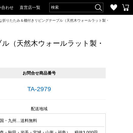
い合わせ
直営店一覧
落な折りたたみ＆棚付きリビングテーブル（天然木ウォールラット製・
ブル（天然木ウォールラット製・
お問合せ商品番号
TA-2979
配送地域
国・九州…送料無料
森・秋田・岩手・宮城・山形・福島）…税抜3,000円