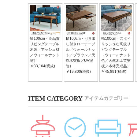
幅100cm・高品質
幅100cm・引き出
幅100cm・スタイ
リビングテーブル
し付きローテーブ
リッシュな高級リ
木製（アッシュ材
ル（ウォールナッ
ビングテーブル
／ウォールナット
ト／ブラウン／天
（ウォールナット
材）
然木突板／UV塗
色／天然木工芸突
￥33,164(税抜)
装）
板／本体完成品）
￥19,800(税抜)
￥45,891(税抜)
アイテムカテゴリー