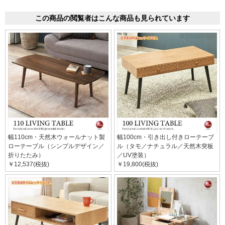
この商品の閲覧者はこんな商品も見られています
幅110cm・天然木ウォールナット製
幅100cm・引き出し付きローテーブ
ローテーブル（シンプルデザイン／
ル（タモ／ナチュラル／天然木突板
折りたたみ）
／UV塗装）
￥12,537(税抜)
￥19,800(税抜)