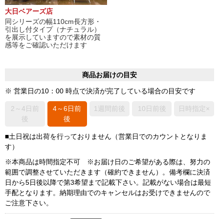
大日ベアーズ店
同シリーズの幅110cm長方形・
引出し付タイプ（ナチュラル）
を展示していますので素材の質
感等をご確認いただけます
商品お届けの目安
※ 営業日の10：00 時点で決済が完了している場合の目安です
2～4日前
4～6日前
1週間前後
10日前後
日時指定×
後
後
■土日祝は出荷を行っておりません（営業日でのカウントとなりま
す）
※本商品は時間指定不可 ※お届け日のご希望がある際は、努力の
範囲で調整させていただきます（確約できません）。備考欄に決済
日から5日後以降で第3希望まで記載下さい。記載がない場合は最短
手配となります。納期理由でのキャンセルはお受けできませんので
ご注意下さい。