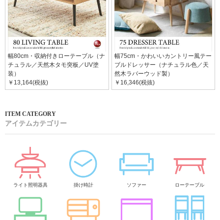
幅80cm・収納付きローテーブル（ナ
幅75cm・かわいいカントリー風テー
チュラル／天然木タモ突板／UV塗
ブルドレッサー（ナチュラル色／天
装）
然木ラバーウッド製）
￥13,164(税抜)
￥16,346(税抜)
アイテムカテゴリー
ライト照明器具
掛け時計
ソファー
ローテーブル