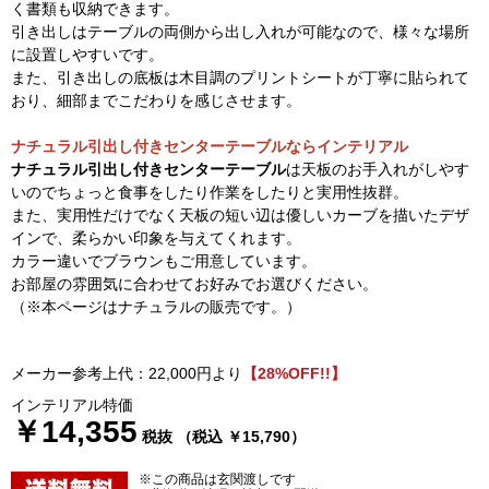
く書類も収納できます。
引き出しはテーブルの両側から出し入れが可能なので、様々な場所
に設置しやすいです。
また、引き出しの底板は木目調のプリントシートが丁寧に貼られて
おり、細部までこだわりを感じさせます。
ナチュラル引出し付きセンターテーブルならインテリアル
ナチュラル引出し付きセンターテーブル
は天板のお手入れがしやす
いのでちょっと食事をしたり作業をしたりと実用性抜群。
また、実用性だけでなく天板の短い辺は優しいカーブを描いたデザ
インで、柔らかい印象を与えてくれます。
カラー違いでブラウンもご用意しています。
お部屋の雰囲気に合わせてお好みでお選びください。
（※本ページはナチュラルの販売です。）
メーカー参考上代：22,000円より
【28%OFF!!】
インテリアル特価
￥14,355
税抜 （税込 ￥15,790）
※この商品は玄関渡しです