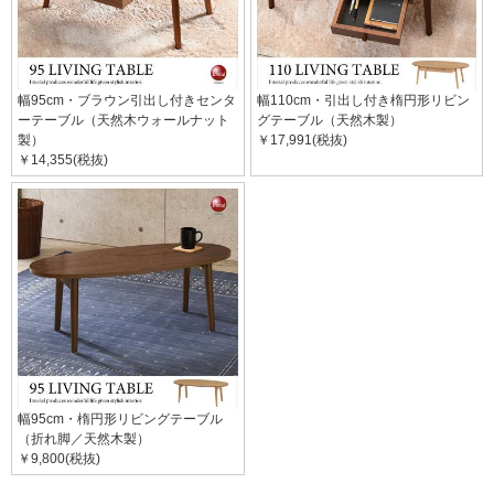
幅95cm・ブラウン引出し付きセンタ
幅110cm・引出し付き楕円形リビン
ーテーブル（天然木ウォールナット
グテーブル（天然木製）
製）
￥17,991(税抜)
￥14,355(税抜)
幅95cm・楕円形リビングテーブル
（折れ脚／天然木製）
￥9,800(税抜)