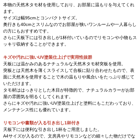
本物の天然木タモ材を使用しており、お部屋に温もりを与えてくれ
ます。
サイズは幅95cmとコンパクトサイズ。
奥行きも40cmとスリムなのでお部屋が狭いワンルームや一人暮らし
の方にもおすすめです。
さらに天板下には引き出しが1杯付いているのでリモコンや小物もス
ッキリ収納することができます。
キズや汚れに強いUV塗装仕上げで実用性抜群
天板には温かみのあるナチュラルな天然木タモ材突板を使用。
突板とは天然木を薄くスライスして合板に貼り合わせたもので、表
面に天然木を使用することで木の温もりや風合いをたっぷり感じて
いただけます。
タモ材ははっきりとした木目が特徴的で、ナチュラルカラーがお部
屋の雰囲気を明るくしてくれます。
さらにキズや汚れに強いUV塗装仕上げと塗料にもこだわっており、
メンテナンス性にも優れています。
リモコンや書類が入る引き出し1杯付き
天板下には便利な引き出し1杯をご用意しました。
A4サイズが入るので、文房具やリモコンなどの細々した物だけでな