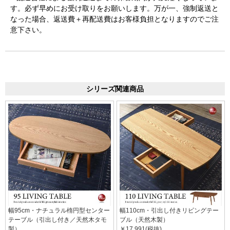
す。必ず早めにお受け取りをお願いします。万が一、強制返送と
なった場合、返送費＋再配送費はお客様負担となりますのでご注
意下さい。
シリーズ関連商品
幅95cm・ナチュラル楕円型センター
幅110cm・引出し付きリビングテー
テーブル（引出し付き／天然木タモ
ブル（天然木製）
製）
￥17,991(税抜)