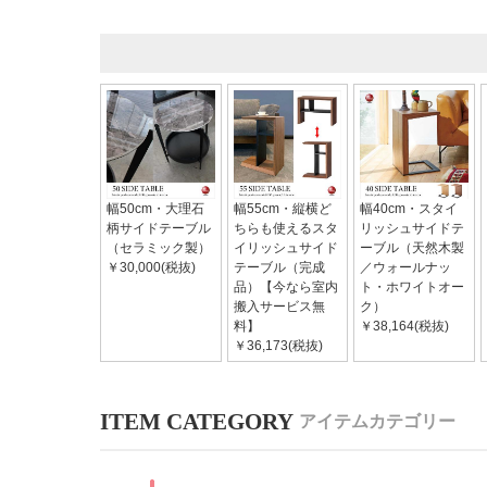
幅50cm・大理石
幅55cm・縦横ど
幅40cm・スタイ
柄サイドテーブル
ちらも使えるスタ
リッシュサイドテ
（セラミック製）
イリッシュサイド
ーブル（天然木製
￥30,000(税抜)
テーブル（完成
／ウォールナッ
品）【今なら室内
ト・ホワイトオー
搬入サービス無
ク）
料】
￥38,164(税抜)
￥36,173(税抜)
アイテムカテゴリー