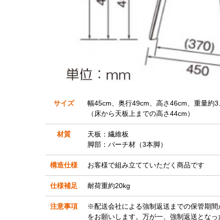
サイズ
幅45cm、奥行49cm、高さ46cm、重量約3.
（床から天板上までの高さ44cm）
材質
天板：繊維板
脚部：バーチ材（3本脚）
構造仕様
お客様で組み立てていただく商品です
仕様補足
耐荷重約20kg
注意事項
※配送会社による強制返送までの保管期間
をお願いします。万が一、強制返送となっ