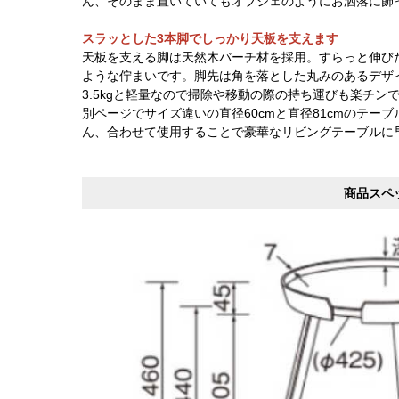
ん、そのまま置いていてもオブジェのようにお洒落に飾
スラッとした3本脚でしっかり天板を支えます
天板を支える脚は天然木バーチ材を採用。すらっと伸び
ような佇まいです。脚先は角を落とした丸みのあるデザ
3.5kgと軽量なので掃除や移動の際の持ち運びも楽チン
別ページでサイズ違いの直径60cmと直径81cmのテー
ん、合わせて使用することで豪華なリビングテーブルに
商品スペ