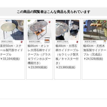
この商品の閲覧者はこんな商品も見られています
直径50cm・スチ
幅66cm・オシャ
幅48cm・大理石
幅40cm・天然木
ール製円形サイド
レ大理石柄サイド
柄サイドテーブル
無垢製サイドテー
テーブル
テーブル（グラス
（セラミック製天
ブル（完成品）
￥33,164(税抜)
＆ワインホルダー
板／キャスター付
￥24,528(税抜)
機能付き）
き）
￥23,000(税抜)
￥23,980(税抜)