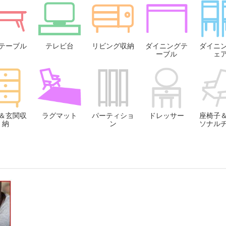
テーブル
テレビ台
リビング収納
ダイニングテ
ダイニ
ーブル
ェ
＆玄関収
ラグマット
パーティショ
ドレッサー
座椅子
納
ン
ソナル