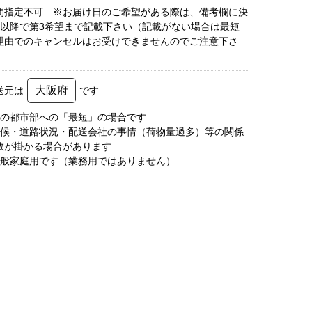
間指定不可 ※お届け日のご希望がある際は、備考欄に決
後以降で第3希望まで記載下さい（記載がない場合は最短
理由でのキャンセルはお受けできませんのでご注意下さ
大阪府
送元は
です
圏の都市部への「最短」の場合です
天候・道路状況・配送会社の事情（荷物量過多）等の関係
数が掛かる場合があります
一般家庭用です（業務用ではありません）