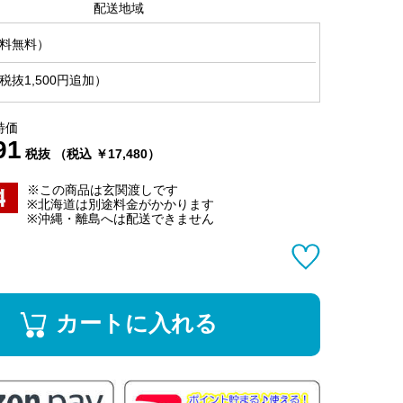
配送地域
料無料）
抜1,500円追加）
特価
91
税抜 （税込 ￥17,480）
※この商品は玄関渡しです
※北海道は別途料金がかかります
※沖縄・離島へは配送できません
カートに入れる