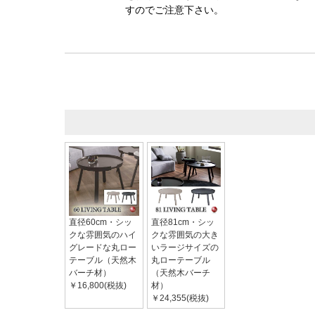
すのでご注意下さい。
直径60cm・シッ
直径81cm・シッ
クな雰囲気のハイ
クな雰囲気の大き
グレードな丸ロー
いラージサイズの
テーブル（天然木
丸ローテーブル
バーチ材）
（天然木バーチ
￥16,800(税抜)
材）
￥24,355(税抜)