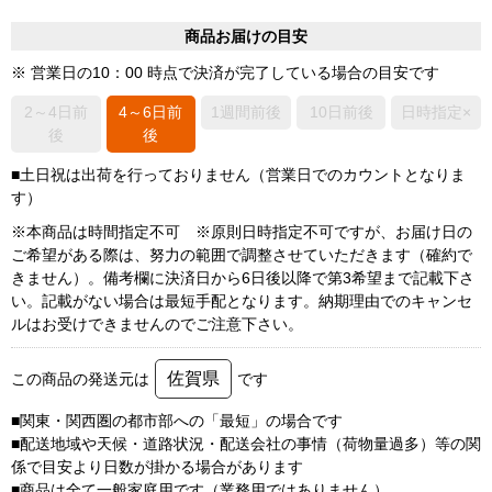
商品お届けの目安
※ 営業日の10：00 時点で決済が完了している場合の目安です
2～4日前
4～6日前
1週間前後
10日前後
日時指定×
後
後
■土日祝は出荷を行っておりません（営業日でのカウントとなりま
す）
※本商品は時間指定不可 ※原則日時指定不可ですが、お届け日の
ご希望がある際は、努力の範囲で調整させていただきます（確約で
きません）。備考欄に決済日から6日後以降で第3希望まで記載下さ
い。記載がない場合は最短手配となります。納期理由でのキャンセ
ルはお受けできませんのでご注意下さい。
佐賀県
この商品の発送元は
です
■関東・関西圏の都市部への「最短」の場合です
■配送地域や天候・道路状況・配送会社の事情（荷物量過多）等の関
係で目安より日数が掛かる場合があります
■商品は全て一般家庭用です（業務用ではありません）