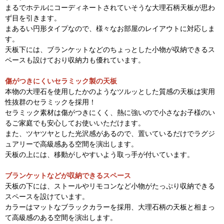
まるでホテルにコーディネートされていそうな大理石柄天板が思わ
ず目を引きます。
まあるい円形タイプなので、様々なお部屋のレイアウトに対応しま
す。
天板下には、ブランケットなどのちょっとした小物が収納できるス
ペースも設けており収納力も優れています。
傷がつきにくいセラミック製の天板
本物の大理石を使用したかのようなツルッとした質感の天板は実用
性抜群のセラミックを採用！
セラミック素材は傷がつきにくく、熱に強いので小さなお子様のい
るご家庭でも安心してお使いいただけます。
また、ツヤツヤとした光沢感があるので、置いているだけでラグジ
ュアリーで高級感ある空間を演出します。
天板の上には、移動がしやすいよう取っ手が付いています。
ブランケットなどが収納できるスペース
天板の下には、ストールやリモコンなど小物がたっぷり収納できる
スペースを設けています。
カラーはマットなブラックカラーを採用、大理石柄の天板と相まっ
て高級感のある空間を演出します。