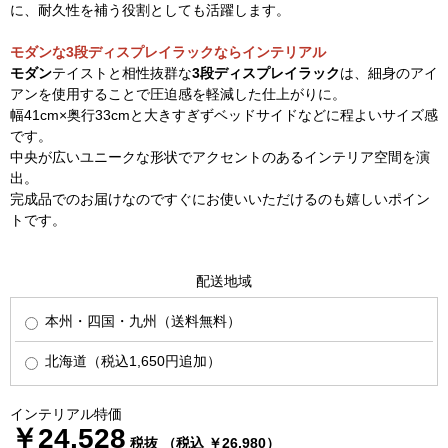
に、耐久性を補う役割としても活躍します。
モダンな3段ディスプレイラックならインテリアル
モダン
テイストと相性抜群な
3段ディスプレイラック
は、細身のアイ
アンを使用することで圧迫感を軽減した仕上がりに。
幅41cm×奥行33cmと大きすぎずベッドサイドなどに程よいサイズ感
です。
中央が広いユニークな形状でアクセントのあるインテリア空間を演
出。
完成品でのお届けなのですぐにお使いいただけるのも嬉しいポイン
トです。
配送地域
本州・四国・九州（送料無料）
北海道（税込1,650円追加）
インテリアル特価
￥24,528
税抜 （税込 ￥26,980）