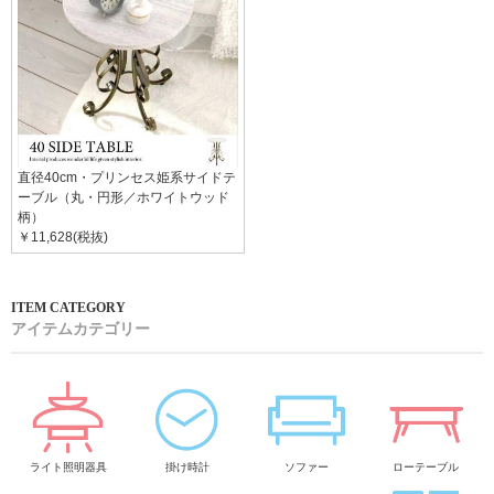
直径40cm・プリンセス姫系サイドテ
ーブル（丸・円形／ホワイトウッド
柄）
￥11,628(税抜)
アイテムカテゴリー
ライト照明器具
掛け時計
ソファー
ローテーブル