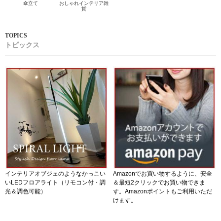
傘立て
おしゃれインテリア雑
貨
トピックス
インテリアオブジェのようなかっこい
Amazonでお買い物するように、安全
いLEDフロアライト（リモコン付・調
＆最短2クリックでお買い物できま
光＆調色可能）
す。Amazonポイントもご利用いただ
けます。