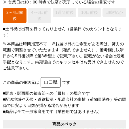
※ 営業日の10：00 時点で決済が完了している場合の目安です
2～4日前
4～6日前
1週間前後
10日前後
日時指定×
後
後
■土日祝は出荷を行っておりません（営業日でのカウントとなりま
す）
※本商品は時間指定不可 ※お届け日のご希望がある際は、努力の
範囲で調整させていただきます（確約できません）。備考欄に決済
日から5日後以降で第3希望まで記載下さい。記載がない場合は最短
手配となります。納期理由でのキャンセルはお受けできませんので
ご注意下さい。
山口県
この商品の発送元は
です
■関東・関西圏の都市部への「最短」の場合です
■配送地域や天候・道路状況・配送会社の事情（荷物量過多）等の関
係で目安より日数が掛かる場合があります
■商品は全て一般家庭用です（業務用ではありません）
商品スペック