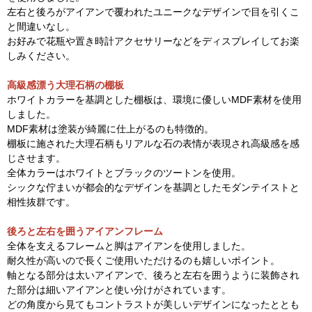
左右と後ろがアイアンで覆われたユニークなデザインで目を引くこ
と間違いなし。
お好みで花瓶や置き時計アクセサリーなどをディスプレイしてお楽
しみください。
高級感漂う大理石柄の棚板
ホワイトカラーを基調とした棚板は、環境に優しいMDF素材を使用
しました。
MDF素材は塗装が綺麗に仕上がるのも特徴的。
棚板に施された大理石柄もリアルな石の表情が表現され高級感を感
じさせます。
全体カラーはホワイトとブラックのツートンを使用。
シックな佇まいが都会的なデザインを基調としたモダンテイストと
相性抜群です。
後ろと左右を囲うアイアンフレーム
全体を支えるフレームと脚はアイアンを使用しました。
耐久性が高いので長くご使用いただけるのも嬉しいポイント。
軸となる部分は太いアイアンで、後ろと左右を囲うように装飾され
た部分は細いアイアンと使い分けがされています。
どの角度から見てもコントラストが美しいデザインになったととも