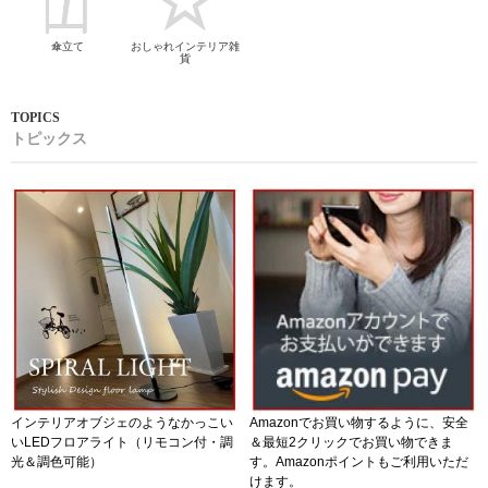
傘立て
おしゃれインテリア雑
貨
トピックス
インテリアオブジェのようなかっこい
Amazonでお買い物するように、安全
いLEDフロアライト（リモコン付・調
＆最短2クリックでお買い物できま
光＆調色可能）
す。Amazonポイントもご利用いただ
けます。