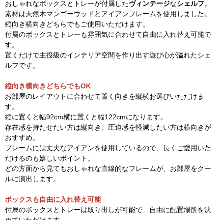
おしゃれなボックスとトレーが付属した
ヴィンテージ
な
シェルフ
。
素材は天然木マンゴーウッドとアイアンフレームを使用しました。
縦向き横向きどちらでもご使用いただけます。
付属のボックスとトレーも雰囲気に合わせて自由に入れ替え可能で
す。
置くだけで主役級のインテリア空間を作り出す遊び心が溢れたシェ
ルフです。
縦向き横向きどちらでもOK
お部屋のレイアウトに合わせて置く向きを縦横お選びいただけま
す。
縦に置くと幅92cm横に置くと幅122cmになります。
存在感を持たせたい方は縦向き、圧迫感を軽減したい方は横向きが
おすすめ。
フレームには丈夫なアイアンを使用しているので、長くご愛用いた
だけるのも嬉しいポイント。
どの方面から見てもおしゃれな直線的なフレームが、お部屋をクー
ルに演出します。
ボックスも自由に入れ替え可能
付属のボックスとトレーは取り出しが可能で、自由に配置場所を決
めていただけます。