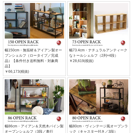
幅150cm・無垢材＆アイアン製オー
幅73.4cm・ナチュラルアンティーク
プンシェルフ（ロータイプ／完成
なトールシェルフ（2列×4段）
品）【条件付き送料無料・対象商
￥28,619(税抜)
品】
￥66,173(税抜)
幅86cm・アイアン＆天然木パイン製
幅80cm・ヴィンテージ風オープンラ
オープンシェルフ（3段／奥行
ック（キャスター付き／3段）