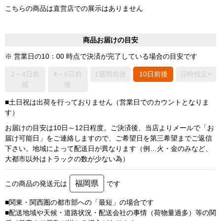
こちらの商品は直営店での展示はありません
商品お届けの目安
※ 営業日の10：00 時点で決済が完了している場合の目安です
2～4日前
4～6日前
1週間前後
10日前後
日時指定×
後
後
■土日祝は出荷を行っておりません（営業日でのカウントとなりま
す）
お届けの目安は10日～12日程度。ご決済後、当店よりメールで「お
届け可能日」をご連絡しますので、ご希望日を第三希望までご返信
下さい。地域によって配送日が異なります（例…火・金のみなど、
大都市以外はトラックの数が少ない為）
福岡県
この商品の発送元は
です
■関東・関西圏の都市部への「最短」の場合です
■配送地域や天候・道路状況・配送会社の事情（荷物量過多）等の関