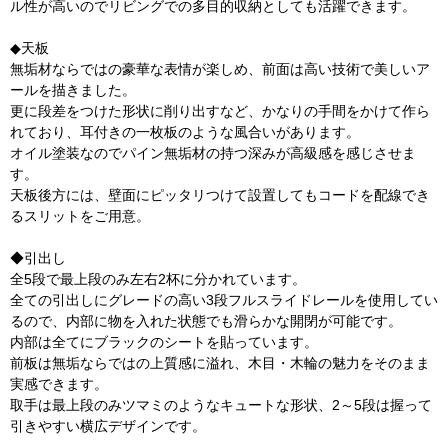
ル性が高いのでリビングでの多目的収納としても活躍できます。
◆天板
無垢材ならではの豪華な表情が楽しめ、前面は高い技術で美しいア
ールを描きました。
更に段差をつけた形状に削り出すなど、かなりの手間をかけて作ら
れており、耳付きの一枚板のような風合いがあります。
オイル塗装なのでパイン無垢材の持つ深みが高級感を感じさせま
す。
天板後方には、壁面にピッタリつけて設置してもコードを配線でき
るスリットをご用意。
◆引出し
全5段で最上段のみ左右2杯に分かれています。
全ての引出しにグレードの高い3段フルスライドレールを使用してい
るので、内部に物を入れた状態でも滑らかな開閉が可能です。
内部は全てにブラックのシートを貼っています。
前板は無垢ならではの上質感に溢れ、木目・木輪の魅力をそのまま
実感できます。
取手は最上段のみツマミのようなキュートな形状、2～5段は握って
引きやすい横広デザインです。