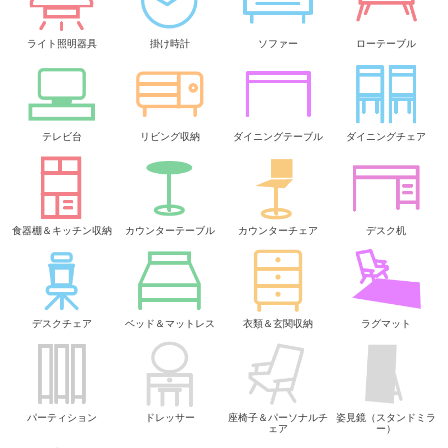
ライト照明器具
掛け時計
ソファー
ローテーブル
テレビ台
リビング収納
ダイニングテーブル
ダイニングチェア
食器棚＆キッチン収納
カウンターテーブル
カウンターチェア
デスク机
デスクチェア
ベッド＆マットレス
衣類＆玄関収納
ラグマット
パーティション
ドレッサー
座椅子＆パーソナルチ
姿見鏡（スタンドミラ
ェア
ー）