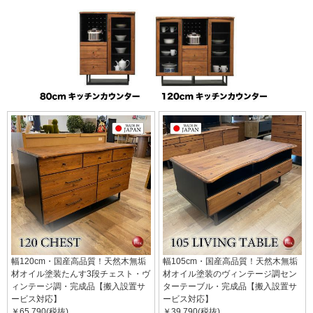
幅120cm・国産高品質！天然木無垢
幅105cm・国産高品質！天然木無垢
材オイル塗装たんす3段チェスト・ヴ
材オイル塗装のヴィンテージ調セン
ィンテージ調・完成品【搬入設置サ
ターテーブル・完成品【搬入設置サ
ービス対応】
ービス対応】
￥65,790(税抜)
￥39,790(税抜)