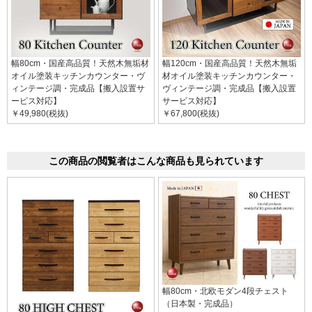
幅80cm・国産高品質！天然木無垢材
幅120cm・国産高品質！天然木無垢
オイル塗装キッチンカウンター・ヴ
材オイル塗装キッチンカウンター・
ィンテージ調・完成品【搬入設置サ
ヴィンテージ調・完成品【搬入設置
ービス対応】
サービス対応】
￥49,980(税抜)
￥67,800(税抜)
この商品の閲覧者はこんな商品も見られています
幅80cm・北欧モダン4段チェスト
（日本製・完成品）