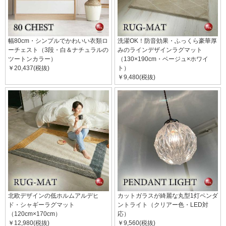
幅80cm・シンプルでかわいい衣類ロ
洗濯OK！防音効果・ふっくら豪華厚
ーチェスト（3段・白＆ナチュラルの
みのラインデザインラグマット
ツートンカラー）
（130×190cm・ベージュ×ホワイ
￥20,437(税抜)
ト）
￥9,480(税抜)
北欧デザインの低ホルムアルデヒ
カットガラスが綺麗な丸型1灯ペンダ
ド・シャギーラグマット
ントライト（クリアー色・LED対
（120cm×170cm）
応）
￥12,980(税抜)
￥9,560(税抜)