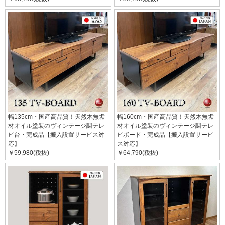
幅135cm・国産高品質！天然木無垢
幅160cm・国産高品質！天然木無垢
材オイル塗装のヴィンテージ調テレ
材オイル塗装のヴィンテージ調テレ
ビ台・完成品【搬入設置サービス対
ビボード・完成品【搬入設置サービ
応】
ス対応】
￥59,980(税抜)
￥64,790(税抜)