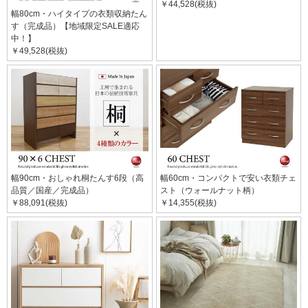
￥44,528(税抜)
幅80cm・ハイタイプの衣類収納たん
す（完成品）【地域限定SALE適応
中！】
￥49,528(税抜)
幅90cm・おしゃれ桐たんす6段（高
幅60cm・コンパクトで安い衣類チェ
品質／国産／完成品）
スト（ウォールナット柄）
￥88,091(税抜)
￥14,355(税抜)