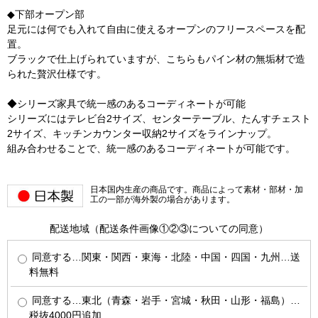
◆下部オープン部
足元には何でも入れて自由に使えるオープンのフリースペースを配
置。
ブラックで仕上げられていますが、こちらもパイン材の無垢材で造
られた贅沢仕様です。
◆シリーズ家具で統一感のあるコーディネートが可能
シリーズにはテレビ台2サイズ、センターテーブル、たんすチェスト
2サイズ、キッチンカウンター収納2サイズをラインナップ。
組み合わせることで、統一感のあるコーディネートが可能です。
日本国内生産の商品です。商品によって素材・部材・加
工の一部が海外製の場合があります。
配送地域（配送条件画像①②③についての同意）
同意する…関東・関西・東海・北陸・中国・四国・九州…送
料無料
同意する…東北（青森・岩手・宮城・秋田・山形・福島）…
税抜4000円追加