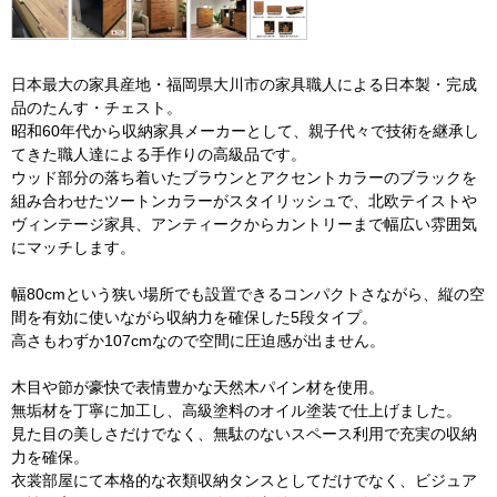
日本最大の家具産地・福岡県大川市の家具職人による日本製・完成
品のたんす・チェスト。
昭和60年代から収納家具メーカーとして、親子代々で技術を継承し
てきた職人達による手作りの高級品です。
ウッド部分の落ち着いたブラウンとアクセントカラーのブラックを
組み合わせたツートンカラーがスタイリッシュで、北欧テイストや
ヴィンテージ家具、アンティークからカントリーまで幅広い雰囲気
にマッチします。
幅80cmという狭い場所でも設置できるコンパクトさながら、縦の空
間を有効に使いながら収納力を確保した5段タイプ。
高さもわずか107cmなので空間に圧迫感が出ません。
木目や節が豪快で表情豊かな天然木パイン材を使用。
無垢材を丁寧に加工し、高級塗料のオイル塗装で仕上げました。
見た目の美しさだけでなく、無駄のないスペース利用で充実の収納
力を確保。
衣裳部屋にて本格的な衣類収納タンスとしてだけでなく、ビジュア