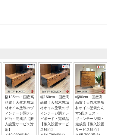
幅135cm・国産高
幅160cm・国産高
幅80cm・国産高
品質！天然木無垢
品質！天然木無垢
品質！天然木無垢
材オイル塗装のヴ
材オイル塗装のヴ
材オイル塗装たん
ィンテージ調テレ
ィンテージ調テレ
す5段チェスト・
ビ台・完成品【搬
ビボード・完成品
ヴィンテージ調・
入設置サービス対
【搬入設置サービ
完成品【搬入設置
応】
ス対応】
サービス対応】
￥59,980(税抜)
￥64,790(税抜)
￥65,790(税抜)