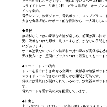
見た目の美しさだけでなく、無駄のないスペース利用で
スライドトレー、引出し2杯、ガラス扉収納、オープン
イルを集約。
電子レンジ、炊飯ジャー、電気ポット、コップグラス、
大きな食器収納のサポート的な役割から、一人暮らしの
◆天板
無垢材ならではの豪華な表情が楽しめ、前面は高い技術
更に段差をつけた形状に削り出すなど、かなりの手間を
いがあります。
オイル塗装なのでパイン無垢材の持つ深みが高級感を感
天板後方には、壁面にピッタリつけて設置してもコード
◆スライドトレー収納
トレーを前方に引き出せる空間で、炊飯器や給湯ポット
スライドレール付きなので滑らかな開閉が可能です。
背板には通気口が開けられているので、炊飯器やポット
す。
電気コードを通す為の穴を配置しています。
◆引出し
上下2段の引出しはグレードの高い3段フルスライドレ