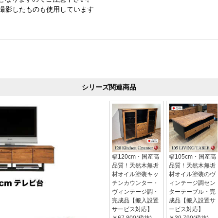
で撮影したものも使用しています
シリーズ関連商品
幅120cm・国産高
幅105cm・国産高
品質！天然木無垢
品質！天然木無垢
材オイル塗装キッ
材オイル塗装のヴ
チンカウンター・
ィンテージ調セン
ヴィンテージ調・
ターテーブル・完
完成品【搬入設置
成品【搬入設置サ
サービス対応】
ービス対応】
￥67,800(税抜)
￥39,790(税抜)