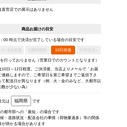
は直営店での展示はありません
商品お届けの目安
0：00 時点で決済が完了している場合の目安です
4～6日前後
1週間前後
10日前後
日時指定×
荷を行っておりません（営業日でのカウントとなります）
は10日～12日程度。ご決済後、当店よりメールで「お届
ご連絡しますので、ご希望日を第三希望までご返信下さ
って配送日が異なります（例…火・金のみなど、大都市以
の数が少ない為）
福岡県
送元は
です
圏の都市部への「最短」の場合です
天候・道路状況・配送会社の事情（荷物量過多）等の関係
数が掛かる場合があります