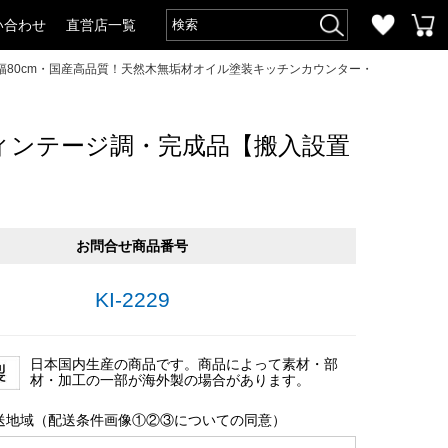
い合わせ
直営店一覧
幅80cm・国産高品質！天然木無垢材オイル塗装キッチンカウンター・
ィンテージ調・完成品【搬入設置
お問合せ商品番号
KI-2229
日本国内生産の商品です。商品によって素材・部
材・加工の一部が海外製の場合があります。
送地域（配送条件画像①②③についての同意）