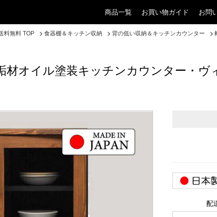
商品一覧
お買い物ガイド
お問
料無料 TOP
食器棚＆キッチン収納
背の低い収納＆キッチンカウンター
無垢材オイル塗装キッチンカウンター・ヴ
配