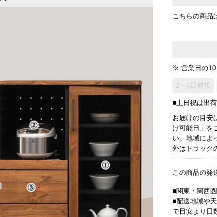
こちらの商品
※ 営業日の1
2～4日前後
■土日祝は出
お届けの目安
け可能日」を
い。地域によ
外はトラック
この商品の発
■関東・関西
■配送地域や
で目安より日