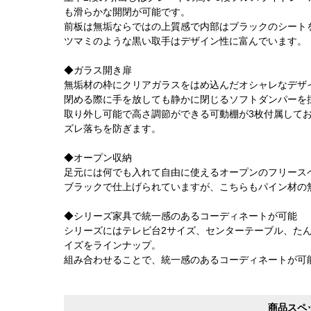
も滑らかな開閉が可能です。
前板は無垢ならではの上質感で内部はブラックのシート
ツマミのような黒い取手はデザイン性に富んでいます。
◆ガラス開き扉
無垢材の枠にクリアガラスをはめ込んだオシャレなデザ
閉める際に手を放しても静かに閉じるソフトダンパーを
取り外し可能で高さ調節ができる可動棚が3枚付属して
ズレ落ちを防ぎます。
◆オープン収納
足元には何でも入れて自由に使えるオープンのフリース
ブラックで仕上げられていますが、こちらもパイン材の
◆シリーズ家具で統一感のあるコーディネートが可能
シリーズにはテレビ台2サイズ、センターテーブル、たん
イズをラインナップ。
組み合わせることで、統一感のあるコーディネートが可
商品スペ