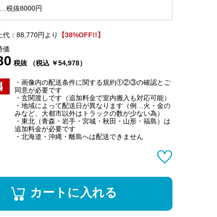
…税抜8000円
代：88,770円より
【38%OFF!!】
特価
80
税抜 （税込 ￥54,978）
・画像内の配送条件に関する規約①②③の確認とご
同意が必要です
・玄関渡しです（追加料金で室内搬入も対応可能）
・地域によって配送日が異なります（例…火・金の
みなど、大都市以外はトラックの数が少ない為）
・東北（青森・岩手・宮城・秋田・山形・福島）は
追加料金が必要です
・北海道・沖縄・離島へは配送できません
カートに入れる