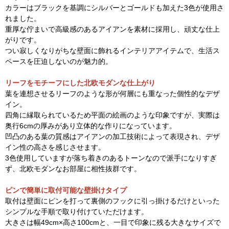
カラーはブラックを基調にシルバーとゴールドも加えた3色が使用さ
れました。
重厚な佇まいで高級感のあるアイアンを素材に採用し、頑丈な仕上
がりです。
つい寂しくなりがちな壁面に飾れるインテリアアイテムで、生活ス
ペースを圧迫しないのが魅力的。
リーフをモチーフにした北欧モダンな仕上がり
葉を連想させるリーフのような形が何層にも重なった個性的なデザ
イン。
四角に縁取られているため平面の絵画のような印象ですが、実際は
奥行6cmの厚みがあり立体的な作りになっています。
凹凸のある葉の質感はアイアンの加工技術によって表現され、デザ
イン性の高さを感じさせます。
3色使用していますが落ち着きのあるトーンなので派手になりすぎ
ず、北欧モダンなお部屋に相性抜群です。
ピンで簡単に取付可能な壁掛けタイプ
取付は壁面にピンを打って裏側のフックに引っ掛けるだけといった
シンプルな手順で取り付けていただけます。
大きさは幅49cm×高さ100cmと、一目で印象に残る大きなサイズで