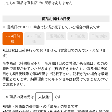
こちらの商品は直営店での展示はありません
商品お届けの目安
※ 営業日の10：00 時点で決済が完了している場合の目安です
2～4日前
4～6日前
1週間前後
10日前後
日時指定×
後
後
■土日祝は出荷を行っておりません（営業日でのカウントとなりま
す）
※本商品は時間指定不可 ※お届け日のご希望がある際は、努力の
範囲で調整させていただきます（確約できません）。備考欄に決済
日から5日後以降で第3希望まで記載下さい。記載がない場合は最短
手配となります。納期理由でのキャンセルはお受けできませんので
ご注意下さい。
大阪府
この商品の発送元は
です
■関東・関西圏の都市部への「最短」の場合です
■配送地域や天候・道路状況・配送会社の事情（荷物量過多）等の関