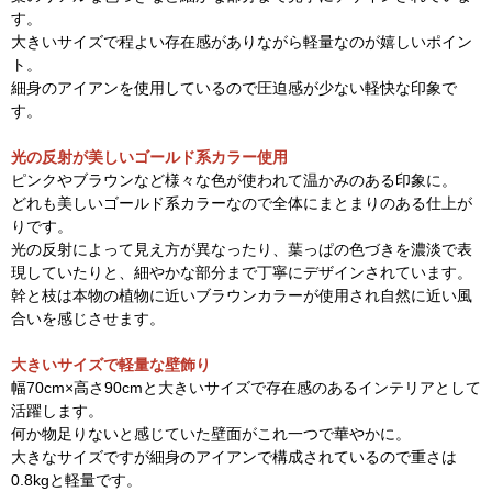
す。
大きいサイズで程よい存在感がありながら軽量なのが嬉しいポイン
ト。
細身のアイアンを使用しているので圧迫感が少ない軽快な印象で
す。
光の反射が美しいゴールド系カラー使用
ピンクやブラウンなど様々な色が使われて温かみのある印象に。
どれも美しいゴールド系カラーなので全体にまとまりのある仕上が
りです。
光の反射によって見え方が異なったり、葉っぱの色づきを濃淡で表
現していたりと、細やかな部分まで丁寧にデザインされています。
幹と枝は本物の植物に近いブラウンカラーが使用され自然に近い風
合いを感じさせます。
大きいサイズで軽量な壁飾り
幅70cm×高さ90cmと大きいサイズで存在感のあるインテリアとして
活躍します。
何か物足りないと感じていた壁面がこれ一つで華やかに。
大きなサイズですが細身のアイアンで構成されているので重さは
0.8kgと軽量です。