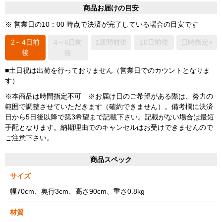
商品お届けの目安
※ 営業日の10：00 時点で決済が完了している場合の目安です
2～4日前
4～6日前
1週間前後
10日前後
日時指定×
後
後
■土日祝は出荷を行っておりません（営業日でのカウントとなりま
す）
※本商品は時間指定不可 ※お届け日のご希望がある際は、努力の
範囲で調整させていただきます（確約できません）。備考欄に決済
日から5日後以降で第3希望まで記載下さい。記載がない場合は最短
手配となります。納期理由でのキャンセルはお受けできませんので
ご注意下さい。
商品スペック
サイズ
幅70cm、奥行3cm、高さ90cm、重さ0.8kg
材質