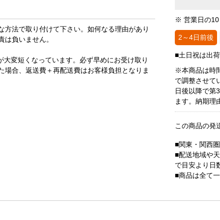
※ 営業日の1
な方法で取り付けて下さい。如何なる理由があり
2～4日前後
責は負いません。
■土日祝は出
が大変短くなっています。必ず早めにお受け取り
た場合、返送費＋再配送費はお客様負担となりま
※本商品は時
で調整させて
日後以降で第
ます。納期理
この商品の発
■関東・関西
■配送地域や
で目安より日
■商品は全て