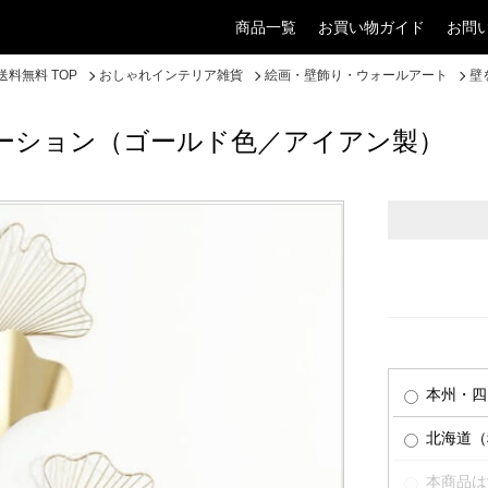
商品一覧
お買い物ガイド
お問
料無料 TOP
おしゃれインテリア雑貨
絵画・壁飾り・ウォールアート
壁
ーション（ゴールド色／アイアン製）
本州・四
北海道（税
本商品は