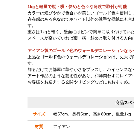
1kgと軽量で縦・横・斜めと色々な角度で取付が可能
カラーは煌びやかで色合いが美しいゴールド色を使用し
存在感のある色なのでホワイト以外の派手な壁紙にも合
す。
重さは1kgと軽く、壁面にはピンで簡単に取り付けてい
スペースが空いていれば縦・横・斜めと取り付ける方向
アイアン製のゴールド色のウォールデコレーションなら
上品な
ゴールド
色の
ウォールデコレーション
は、丈夫で
す。
飾るだけでお部屋に華やかさをプラスし、ハイセンスな
アート作品のような芸術性があり、和洋問わずにレイア
お客様をお迎えする玄関やリビングなどにもおすすめ。
商品スペ
サイズ
幅57cm、奥行5cm、高さ80cm、重量1kg
材質
アイアン