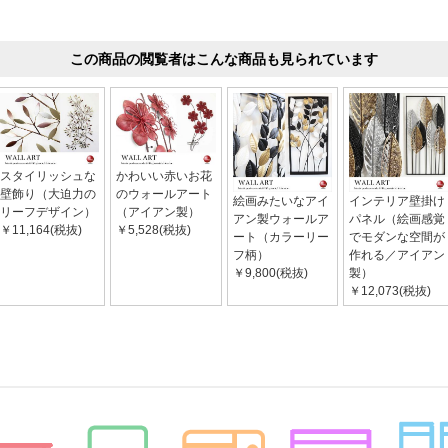
この商品の閲覧者はこんな商品も見られています
スタイリッシュな
かわいい赤いお花
壁飾り（大迫力の
のウォールアート
絵画みたいなアイ
インテリア壁掛け
リーフデザイン）
（アイアン製）
アン製ウォールア
パネル（絵画感覚
￥11,164(税抜)
￥5,528(税抜)
ート（カラーリー
でモダンな空間が
フ柄）
作れる／アイアン
￥9,800(税抜)
製）
￥12,073(税抜)