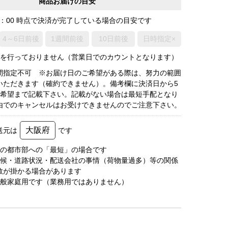
商品お届けの目安
0：00 時点で決済が完了している場合の目安です
4～6日前後
1週間前後
10日前後
日時指定×
荷を行っておりません（営業日でのカウントとなります）
間指定不可 ※お届け日のご希望がある際は、努力の範囲
いただきます（確約できません）。備考欄に決済日から5
3希望まで記載下さい。記載がない場合は最短手配となり
由でのキャンセルはお受けできませんのでご注意下さい。
大阪府
送元は
です
圏の都市部への「最短」の場合です
天候・道路状況・配送会社の事情（荷物量過多）等の関係
数が掛かる場合があります
一般家庭用です（業務用ではありません）