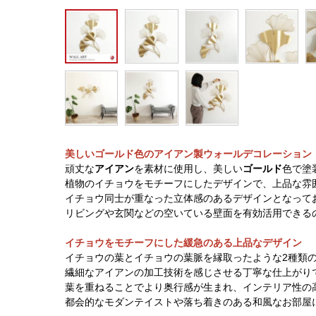
美しいゴールド色のアイアン製ウォールデコレーション
頑丈な
アイアン
を素材に使用し、美しい
ゴールド
色で塗
植物のイチョウをモチーフにしたデザインで、上品な雰
イチョウ同士が重なった立体感のあるデザインとなって
リビングや玄関などの空いている壁面を有効活用できる
イチョウをモチーフにした緩急のある上品なデザイン
イチョウの葉とイチョウの葉脈を縁取ったような2種類
繊細なアイアンの加工技術を感じさせる丁寧な仕上がり
葉を重ねることでより奥行感が生まれ、インテリア性の
都会的なモダンテイストや落ち着きのある和風なお部屋