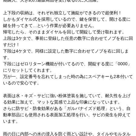
期購入、大きめの通販商品を受け取るのに大活躍。
上下段の収納は、それぞれ独立して施錠ができるので超便利！
しかもダイヤル式を採用しているので、鍵を保管して、開ける度に
鍵を持ってきて…という作業が必要ありません。
帰宅したら、そのままダイヤルを回して開錠して受け取れます。
上段は3ケタで、事前に登録した任意の数字に合わせてノブを右に回
すだけ！
下段は4ケタで、同様に設定した数字に合わせてノブを右に回しま
す。
下段にはゼロリターン機能が付いてるので、開錠する度に「0000」
にリセットしてくれます。
万が一、設定番号を忘れてしまった時の為にスペアキーも2本付いて
いるので安心です。
表面は水・キズ・サビに強い粉体塗装を施していて、耐久性を上げ
る効果に加えて、マットな質感で上品な印象になっています。
さらに防サビ・防食効果がある「ガルバナイズド処理」という、自
動車部品にも使用される表面加工処理を行い、サビの発生を抑えて
います。
雨の日に内部への水の浸入を防ぐ雨どい設計や、タイルやモルタル