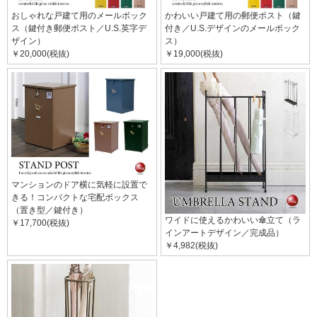
おしゃれな戸建て用のメールボック
かわいい戸建て用の郵便ポスト（鍵
ス（鍵付き郵便ポスト／U.S.英字デ
付き／U.S.デザインのメールボック
ザイン）
ス）
￥20,000(税抜)
￥19,000(税抜)
マンションのドア横に気軽に設置で
きる！コンパクトな宅配ボックス
（置き型／鍵付き）
ワイドに使えるかわいい傘立て（ラ
￥17,700(税抜)
インアートデザイン／完成品）
￥4,982(税抜)