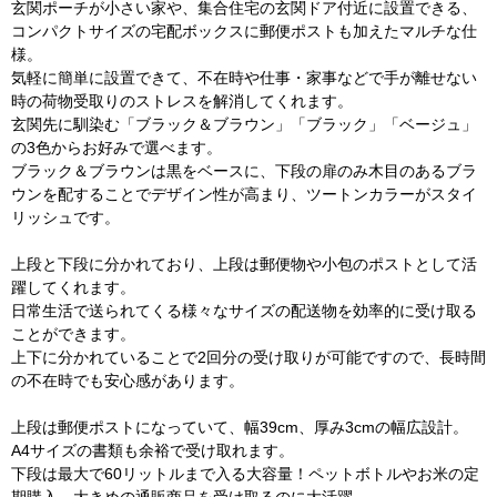
玄関ポーチが小さい家や、集合住宅の玄関ドア付近に設置できる、
コンパクトサイズの宅配ボックスに郵便ポストも加えたマルチな仕
様。
気軽に簡単に設置できて、不在時や仕事・家事などで手が離せない
時の荷物受取りのストレスを解消してくれます。
玄関先に馴染む「ブラック＆ブラウン」「ブラック」「ベージュ」
の3色からお好みで選べます。
ブラック＆ブラウンは黒をベースに、下段の扉のみ木目のあるブラ
ウンを配することでデザイン性が高まり、ツートンカラーがスタイ
リッシュです。
上段と下段に分かれており、上段は郵便物や小包のポストとして活
躍してくれます。
日常生活で送られてくる様々なサイズの配送物を効率的に受け取る
ことができます。
上下に分かれていることで2回分の受け取りが可能ですので、長時間
の不在時でも安心感があります。
上段は郵便ポストになっていて、幅39cm、厚み3cmの幅広設計。
A4サイズの書類も余裕で受け取れます。
下段は最大で60リットルまで入る大容量！ペットボトルやお米の定