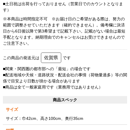
■土日祝は出荷を行っておりません（営業日でのカウントとなりま
す）
※本商品は時間指定不可 ※お届け日のご希望がある際は、努力の
範囲で調整させていただきます（確約できません）。備考欄に決済
日から6日後以降で第3希望まで記載下さい。記載がない場合は最短
手配となります。納期理由でのキャンセルはお受けできませんので
ご注意下さい。
佐賀県
この商品の発送元は
です
■関東・関西圏の都市部への「最短」の場合です
■配送地域や天候・道路状況・配送会社の事情（荷物量過多）等の関
係で目安より日数が掛かる場合があります
■商品は全て一般家庭用です（業務用ではありません）
商品スペック
サイズ
サイズ：巾42cm、高さ100cm、奥行35cm