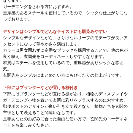
なります。
ガーデニングをされる方におすすめ。
重厚感のあるスチールを使用しているので、シックな仕上がりにな
っております。
デザインはシンプルでどんなテイストにも馴染みやすい
シンプルなデザインながら、さりげないリーフのモチーフが良いア
クセントになって華やかさを演出します。
カラーは男女問わずに定番なブラックを採用することで、他の色が
良く映え、玄関先をコーディネートしやすくなります。
材質はスチールを使用しているので、重厚感がありシックな雰囲
気。
玄関先をシンプルにまとめたい方にもぴったりの仕上がりです。
下部にはプランターなどが置ける棚付き
下部にはプランターなどが置ける棚があり、植物のディスプレイや
ガーデニング小物を置いて玄関に彩りをプラスするのにおすすめ。
郵便ポストのデザインが良い引き立て役となり、植物たちを玄関の
主役として映えること間違いなしです。
是非あなたのお好みに合った自由な使い方で、玄関先のコーディネ
ートをお楽しみください。