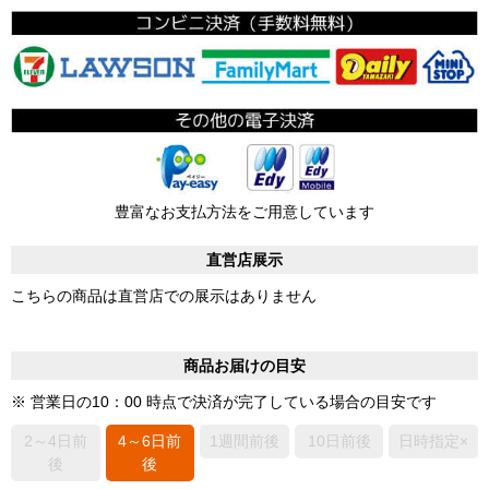
豊富なお支払方法をご用意しています
直営店展示
こちらの商品は直営店での展示はありません
商品お届けの目安
※ 営業日の10：00 時点で決済が完了している場合の目安です
2～4日前
4～6日前
1週間前後
10日前後
日時指定×
後
後