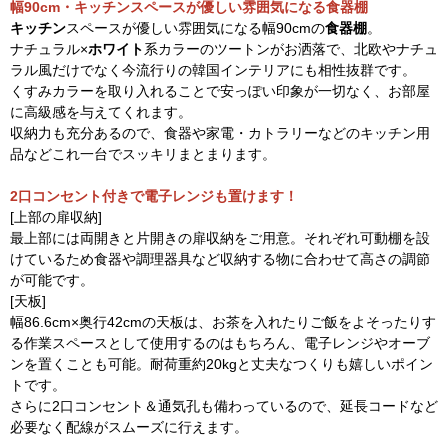
幅90cm・キッチンスペースが優しい雰囲気になる食器棚
キッチン
スペースが優しい雰囲気になる幅90cmの
食器棚
。
ナチュラル×
ホワイト
系カラーのツートンがお洒落で、北欧やナチュ
ラル風だけでなく今流行りの韓国インテリアにも相性抜群です。
くすみカラーを取り入れることで安っぽい印象が一切なく、お部屋
に高級感を与えてくれます。
収納力も充分あるので、食器や家電・カトラリーなどのキッチン用
品などこれ一台でスッキリまとまります。
2口コンセント付きで電子レンジも置けます！
[上部の扉収納]
最上部には両開きと片開きの扉収納をご用意。それぞれ可動棚を設
けているため食器や調理器具など収納する物に合わせて高さの調節
が可能です。
[天板]
幅86.6cm×奥行42cmの天板は、お茶を入れたりご飯をよそったりす
る作業スペースとして使用するのはもちろん、電子レンジやオーブ
ンを置くことも可能。耐荷重約20kgと丈夫なつくりも嬉しいポイン
トです。
さらに2口コンセント＆通気孔も備わっているので、延長コードなど
必要なく配線がスムーズに行えます。