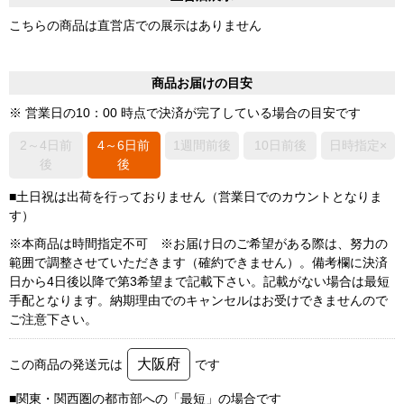
こちらの商品は直営店での展示はありません
商品お届けの目安
※ 営業日の10：00 時点で決済が完了している場合の目安です
2～4日前
4～6日前
1週間前後
10日前後
日時指定×
後
後
■土日祝は出荷を行っておりません（営業日でのカウントとなりま
す）
※本商品は時間指定不可 ※お届け日のご希望がある際は、努力の
範囲で調整させていただきます（確約できません）。備考欄に決済
日から4日後以降で第3希望まで記載下さい。記載がない場合は最短
手配となります。納期理由でのキャンセルはお受けできませんので
ご注意下さい。
大阪府
この商品の発送元は
です
■関東・関西圏の都市部への「最短」の場合です