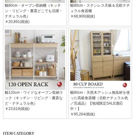
幅80cm・オープン収納棚（キッチ
幅90cm・ステンレス天板＆北欧ナチ
ン・リビング・書斎どこでも活躍・
ュラル食器棚
ナチュラル色）
￥68,900(税抜)
￥20,891(税抜)
幅120cm・ワイドなオープン収納ラ
幅80cm・天然木アッシュ無垢材を使
ック（キッチン・リビング・書斎な
った高級食器棚（北欧ナチュラル色
ど・ナチュラル色）
／完成品）【地域限定SALE適応
￥23,619(税抜)
中！】
￥95,264(税抜)