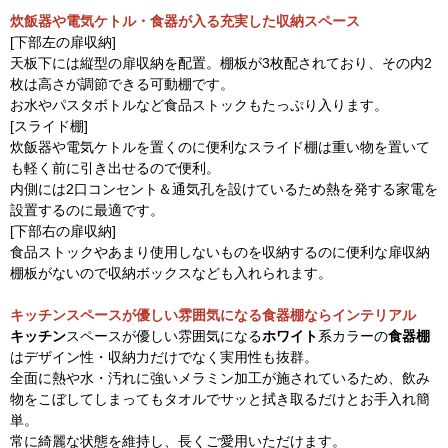
炊飯器や電気ケトル・食器が入る充実した収納スペース
[下部左の扉収納]
天板下には縦型の扉収納を配置。棚板が3枚配されており、その内2
枚は高さが調節できる可動棚です。
お水やパスタボトルなど食品ストックもたっぷり入ります。
[スライド棚]
炊飯器や電気ケトルを置くのに便利なスライド棚は重い物を置いて
も軽く前に引き出せるので便利。
内側には2口コンセント＆通気孔を設けているため熱を発する家電を
設置するのに最適です。
[下部右の扉収納]
食品ストックやあまり使用しないものを収納するのに便利な扉収納
棚板がないので収納ボックスなども入れられます。
キッチンスペースが優しい雰囲気になる食器棚ならインテリアル
キッチン
スペースが優しい雰囲気になる
ホワイト
系カラーの
食器棚
はデザイン性・収納力だけでなく実用性も抜群。
全面に熱や水・汚れに強いメラミン加工が施されているため、飲み
物をこぼしてしまってもタオルでサッと拭き取るだけとお手入れ簡
単。
常に綺麗な状態を維持し、長くご愛用いただけます。