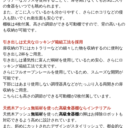
クリアーなガラスを使用することで、扉を開けなくてもお気に入り
の食器をいつでも眺められます。
また、どこに入っているかも分かりやすく、さらにホコリなどの侵
入も防いでくれ衛生面も安心です。
棚板は4枚付属。高さの調節ができる可動棚ですので、背の高いもの
も収納が可能です。
引き出しは丈夫なロッキング箱組工法を採用
扉収納の下にはカトラリーなどの細々した物を収納するのに便利な
引き出し2杯をご用意。
引き出しは通気性に富んだ桐材を使用しているため安心、さらにロ
ッキング箱組工法で丈夫です。
さらにフルオープンレールを使用しているため、スムーズな開閉が
可能です。
下部にはあまり使用しない調理器具などがたっぷり入る両開きの扉
収納をご用意。
こちらにも高さの調節ができる可動棚が2枚付属しています。
天然木アッシュ無垢材を使った高級食器棚ならインテリアル
天然木アッシュ
無垢材
を使った
高級食器棚
の脚はお掃除ロボットも
対応できるよう高めに設計されています。
また、斜めにカットされたデザインがスタイリッシュで、都会的な