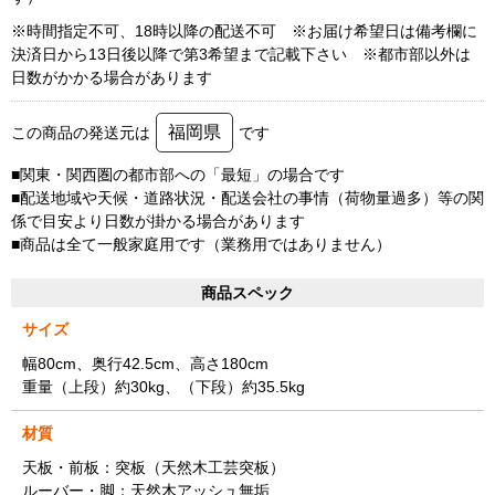
※時間指定不可、18時以降の配送不可 ※お届け希望日は備考欄に
決済日から13日後以降で第3希望まで記載下さい ※都市部以外は
日数がかかる場合があります
福岡県
この商品の発送元は
です
■関東・関西圏の都市部への「最短」の場合です
■配送地域や天候・道路状況・配送会社の事情（荷物量過多）等の関
係で目安より日数が掛かる場合があります
■商品は全て一般家庭用です（業務用ではありません）
商品スペック
サイズ
幅80cm、奥行42.5cm、高さ180cm
重量（上段）約30kg、（下段）約35.5kg
材質
天板・前板：突板（天然木工芸突板）
ルーバー・脚：天然木アッシュ無垢