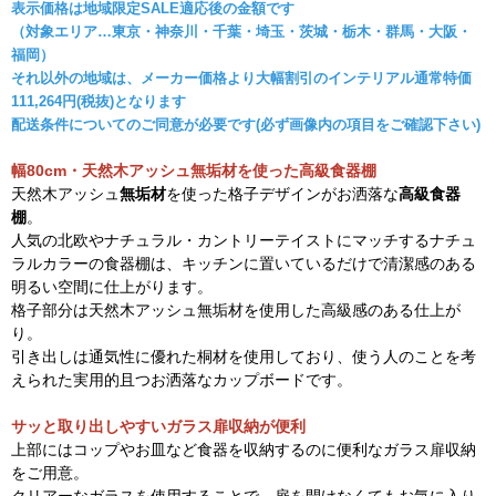
表示価格は地域限定SALE適応後の金額です
（対象エリア…東京・神奈川・千葉・埼玉・茨城・栃木・群馬・大阪・
福岡）
それ以外の地域は、メーカー価格より大幅割引のインテリアル通常特価
111,264円(税抜)となります
配送条件についてのご同意が必要です(必ず画像内の項目をご確認下さい)
幅80cm・天然木アッシュ無垢材を使った高級食器棚
天然木アッシュ
無垢材
を使った格子デザインがお洒落な
高級食器
棚
。
人気の北欧やナチュラル・カントリーテイストにマッチするナチュ
ラルカラーの食器棚は、キッチンに置いているだけで清潔感のある
明るい空間に仕上がります。
格子部分は天然木アッシュ無垢材を使用した高級感のある仕上が
り。
引き出しは通気性に優れた桐材を使用しており、使う人のことを考
えられた実用的且つお洒落なカップボードです。
サッと取り出しやすいガラス扉収納が便利
上部にはコップやお皿など食器を収納するのに便利なガラス扉収納
をご用意。