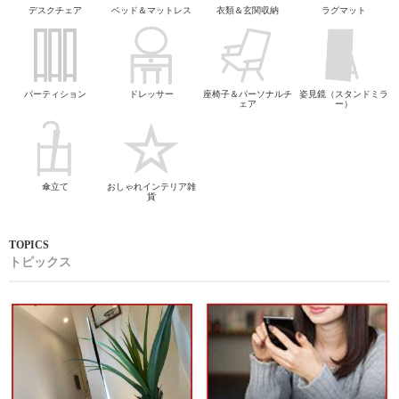
デスクチェア
ベッド＆マットレス
衣類＆玄関収納
ラグマット
パーティション
ドレッサー
座椅子＆パーソナルチ
姿見鏡（スタンドミラ
ェア
ー）
傘立て
おしゃれインテリア雑
貨
トピックス