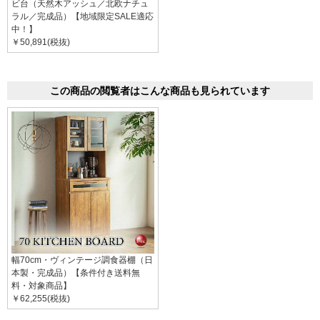
ビ台（天然木アッシュ／北欧ナチュ
ラル／完成品）【地域限定SALE適応
中！】
￥50,891(税抜)
この商品の閲覧者はこんな商品も見られています
幅70cm・ヴィンテージ調食器棚（日
本製・完成品）【条件付き送料無
料・対象商品】
￥62,255(税抜)