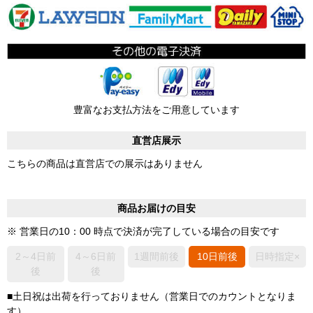
豊富なお支払方法をご用意しています
直営店展示
こちらの商品は直営店での展示はありません
商品お届けの目安
※ 営業日の10：00 時点で決済が完了している場合の目安です
2～4日前
4～6日前
1週間前後
10日前後
日時指定×
後
後
■土日祝は出荷を行っておりません（営業日でのカウントとなりま
す）