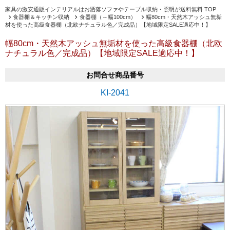
家具の激安通販インテリアルはお洒落ソファやテーブル収納・照明が送料無料 TOP
食器棚＆キッチン収納
食器棚（～幅100cm）
幅80cm・天然木アッシュ無垢
材を使った高級食器棚（北欧ナチュラル色／完成品）【地域限定SALE適応中！】
幅80cm・天然木アッシュ無垢材を使った高級食器棚（北欧
ナチュラル色／完成品）【地域限定SALE適応中！】
お問合せ商品番号
KI-2041