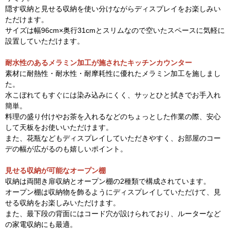
隠す収納と見せる収納を使い分けながらディスプレイをお楽しみい
ただけます。
サイズは幅96cm×奥行31cmとスリムなので空いたスペースに気軽に
設置していただけます。
耐水性のあるメラミン加工が施されたキッチンカウンター
素材に耐熱性・耐水性・耐摩耗性に優れたメラミン加工を施しまし
た。
水こぼれてもすぐには染み込みにくく、サッとひと拭きでお手入れ
簡単。
料理の盛り付けやお茶を入れるなどのちょっとした作業の際、安心
して天板をお使いいただけます。
また、花瓶などもディスプレイしていただきやすく、お部屋のコー
デの幅が広がるのも嬉しいポイント。
見せる収納が可能なオープン棚
収納は両開き扉収納とオープン棚の2種類で構成されています。
オープン棚は収納物を飾るようにディスプレイしていただけて、見
せる収納をお楽しみいただけます。
また、最下段の背面にはコード穴が設けられており、ルーターなど
の家電収納にも最適。