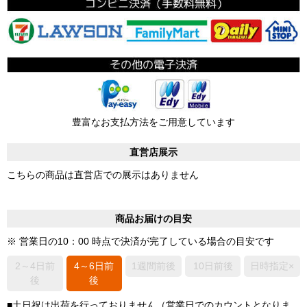
豊富なお支払方法をご用意しています
直営店展示
こちらの商品は直営店での展示はありません
商品お届けの目安
※ 営業日の10：00 時点で決済が完了している場合の目安です
2～4日前
4～6日前
1週間前後
10日前後
日時指定×
後
後
■土日祝は出荷を行っておりません（営業日でのカウントとなりま