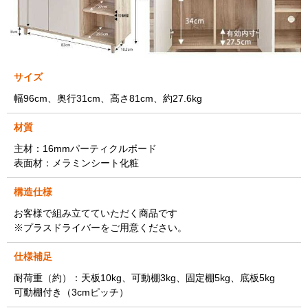
サイズ
幅96cm、奥行31cm、高さ81cm、約27.6kg
材質
主材：16mmパーティクルボード
表面材：メラミンシート化粧
構造仕様
お客様で組み立てていただく商品です
※プラスドライバーをご用意ください。
仕様補足
耐荷重（約）：天板10kg、可動棚3kg、固定棚5kg、底板5kg
可動棚付き（3cmピッチ）