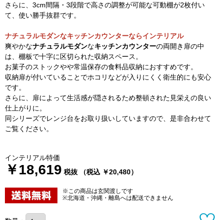
さらに、3cm間隔・3段階で高さの調整が可能な可動棚が2枚付い
て、使い勝手抜群です。
ナチュラルモダンなキッチンカウンターならインテリアル
爽やかな
ナチュラルモダン
な
キッチンカウンター
の両開き扉の中
は、棚板で十字に区切られた収納スペース。
お菓子のストックやや常温保存の食料品収納におすすめです。
収納扉が付いていることでホコリなどが入りにくく衛生的にも安心
です。
さらに、扉によって生活感が隠されるため整頓された見栄えの良い
仕上がりに。
同シリーズでレンジ台をお取り扱いしていますので、是非合わせて
ご覧ください。
インテリアル特価
￥18,619
税抜 （税込 ￥20,480）
※この商品は玄関渡しです
※北海道・沖縄・離島へは配送できません