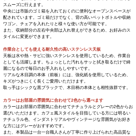
スムーズに行えます。
中央には市販のゴミ箱を入れておくのに便利なオープンスペースが
配されています。ゴミ箱だけでなく、背の高いペットボトルや収納
ワゴン、チェアを入れたりと様々な使い方が可能です。
また、収納部分の左右中央部は入れ替えができるため、お好みのス
タイルに変更ができます。
作業台としても使える耐久性の高いステンレス天板
天板は水や熱・サビに強いステンレスを使用しているため、作業台
としても活躍します。ちょっとした汚れもサッと拭き取るだけで綺
麗になるので毎日のお手入れもしやすいです。
リアルな木目調の本体（前板）には、強化紙を使用しているため、
キズがつきにくく長くご愛用いただけます。
取っ手はシックな黒ブラックで、木目柄の本体とも相性抜群です。
カラーはお部屋の雰囲気に合わせて2色から選べます
カラーはお部屋の雰囲気に合わせてナチュラルとグレーの2色からお
選びいただけます。カフェ風スタイルを目指している方には明るい
ナチュラル色、インダストリアルやヴィンテージな雰囲気がお好き
な方にはグレーがおすすめです。
また、本製品は一台一台職人さんが丁寧に作り上げられた高品質な