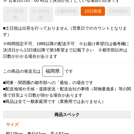
※ 営業日の10：00 時点で決済が完了している場合の目安です
2～4日前
4～6日前
1週間前後
10日前後
日時指定×
後
後
■土日祝は出荷を行っておりません（営業日でのカウントとなりま
す）
※時間指定不可、18時以降の配送不可 ※お届け希望日は備考欄に
決済日から13日後以降で第3希望まで記載下さい ※都市部以外は
日数がかかる場合があります
福岡県
この商品の発送元は
です
■関東・関西圏の都市部への「最短」の場合です
■配送地域や天候・道路状況・配送会社の事情（荷物量過多）等の関
係で目安より日数が掛かる場合があります
■商品は全て一般家庭用です（業務用ではありません）
商品スペック
サイズ
幅179cm、奥行42cm、高さ87cm