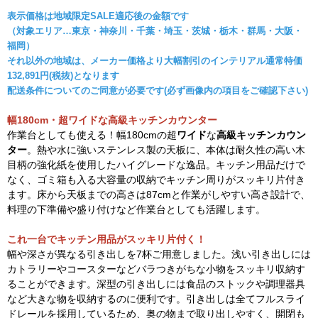
表示価格は地域限定SALE適応後の金額です
（対象エリア…東京・神奈川・千葉・埼玉・茨城・栃木・群馬・大阪・
福岡）
それ以外の地域は、メーカー価格より大幅割引のインテリアル通常特価
132,891円(税抜)となります
配送条件についてのご同意が必要です(必ず画像内の項目をご確認下さい)
幅180cm・超ワイドな高級キッチンカウンター
作業台としても使える！幅180cmの超
ワイド
な
高級キッチンカウン
ター
。熱や水に強いステンレス製の天板に、本体は耐久性の高い木
目柄の強化紙を使用したハイグレードな逸品。キッチン用品だけで
なく、ゴミ箱も入る大容量の収納でキッチン周りがスッキリ片付き
ます。床から天板までの高さは87cmと作業がしやすい高さ設計で、
料理の下準備や盛り付けなど作業台としても活躍します。
これ一台でキッチン用品がスッキリ片付く！
幅や深さが異なる引き出しを7杯ご用意しました。浅い引き出しには
カトラリーやコースターなどバラつきがちな小物をスッキリ収納す
ることができます。深型の引き出しには食品のストックや調理器具
など大きな物を収納するのに便利です。引き出しは全てフルスライ
ドレールを採用しているため、奥の物まで取り出しやすく、開閉も