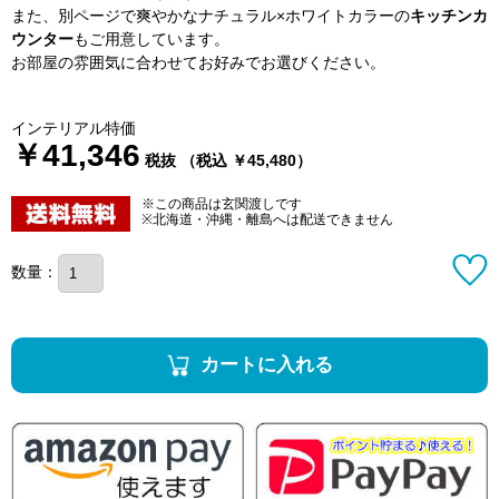
また、別ページで爽やかなナチュラル×ホワイトカラーの
キッチンカ
ウンター
もご用意しています。
お部屋の雰囲気に合わせてお好みでお選びください。
インテリアル特価
￥41,346
税抜 （税込 ￥45,480）
※この商品は玄関渡しです
※北海道・沖縄・離島へは配送できません
数量：
カートに入れる