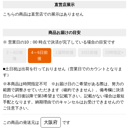
直営店展示
こちらの商品は直営店での展示はありません
商品お届けの目安
※ 営業日の10：00 時点で決済が完了している場合の目安です
2～4日前
4～6日前
1週間前後
10日前後
日時指定×
後
後
■土日祝は出荷を行っておりません（営業日でのカウントとなりま
す）
※本商品は時間指定不可 ※お届け日のご希望がある際は、努力の
範囲で調整させていただきます（確約できません）。備考欄に決済
日から4日後以降で第3希望まで記載下さい。記載がない場合は最短
手配となります。納期理由でのキャンセルはお受けできませんので
ご注意下さい。
大阪府
この商品の発送元は
です