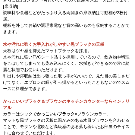
さらに2口コンセントも付いているので配線もスムーズに行えます。
[扉収納]
調味料や食器などがたっぷり入る両開きの扉収納は可動棚が2枚付
属。
棚板を外してお鍋や調理家電など背の高いものも収納することがで
きます。
水や汚れに強くお手入れがしやすい黒ブラックの天板
天板はツヤ感を抑えたマットブラックを採用。
水や汚れに強いPVCシート貼りを採用しているので、飲み物や料理
をこぼしてしまっても染み込みにくく、水拭きができるので常に綺
麗な状態でお使いいただけます。
引出しや扉収納は出っ張った取っ手がないので、見た目の美しさだ
けでなく、エプロンの紐が引っ掛かるといったこともないのでスム
ーズに料理ができます。
かっこいいブラック＆ブラウンのキッチンカウンターならインテリ
アル
カラーはシックで
かっこいいブラック
×ブラウンカラー。
マットな黒ブラックの天板に温かみのある木目ブラウンを合わせる
ことで、モダンや北欧など高級感のある落ち着いたお部屋のテイス
トに合わせていただけます。