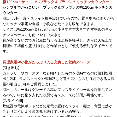
幅120cm・かっこいいブラック＆ブラウンのキッチンカウンター
シンプルで
かっこいい
！
ブラック
＆ブラウンの幅120cm
キッチンカ
ウンター
。
引出し3杯、扉・スライド棚を設けているので、置き場所に困りがち
なキッチン家電や食器・小物などたっぷり収納できます。
サイズは幅120cm×奥行39.4cmと小さすぎず大きすぎず狭めのキッ
チンスペースにも使いやすい大きさ。
背が高くないのでお部屋に与える圧迫感を軽減し、さらに天板上で
料理の下準備や盛り付けなど作業台として使える便利なアイテムで
す。
調理家電や小物がたっぷり入る充実した収納スペース
[引き出し]
カトラリーやコースターなど細々したものを収納するのに便利な引
出し2杯、食品ストックや調味料など背の高いものも収納できる大容
量の引出し1杯をご用意しました。
引出しのレールはグレードの高いフルスライドレールを採用してい
るので、中に物を入れた状態でもスムーズに開閉が可能です。
[スライド棚]
炊飯器や電気ポットなどの家電が置けるスライド棚は、背面に熱が
こもりにくいよう通気孔を設けているため安心。