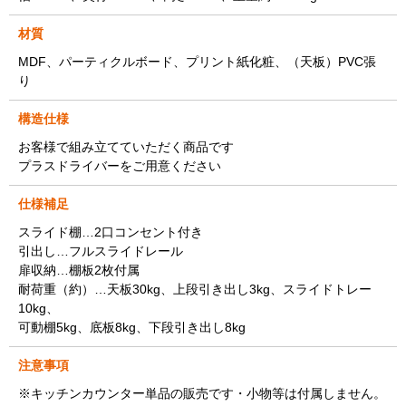
材質
MDF、パーティクルボード、プリント紙化粧、（天板）PVC張
り
構造仕様
お客様で組み立てていただく商品です
プラスドライバーをご用意ください
仕様補足
スライド棚…2口コンセント付き
引出し…フルスライドレール
扉収納…棚板2枚付属
耐荷重（約）…天板30kg、上段引き出し3kg、スライドトレー
10kg、
可動棚5kg、底板8kg、下段引き出し8kg
注意事項
※キッチンカウンター単品の販売です・小物等は付属しません。