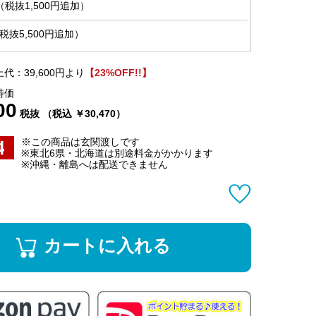
税抜1,500円追加）
抜5,500円追加）
代：39,600円より
【23%OFF!!】
特価
00
税抜 （税込 ￥30,470）
※この商品は玄関渡しです
※東北6県・北海道は別途料金がかかります
※沖縄・離島へは配送できません
カートに入れる