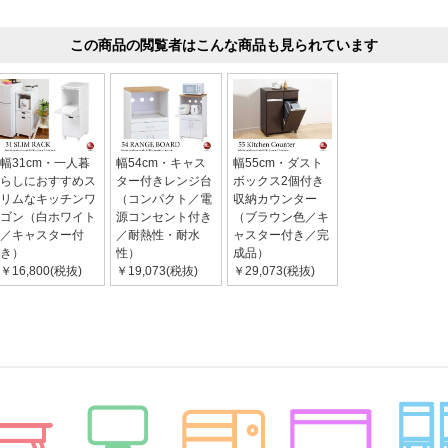
この商品の閲覧者はこんな商品も見られています
幅31cm・一人暮
幅54cm・キャス
幅55cm・ダスト
らしにおすすめス
ター付きレンジ台
ボックス2個付き
リムなキッチンワ
（コンパクト／電
収納カウンター
ゴン（白ホワイト
源コンセント付き
（ブラウン色／キ
／キャスター付
／耐熱性・耐水
ャスター付き／完
き）
性）
成品）
￥16,800(税抜)
￥19,073(税抜)
￥29,073(税抜)