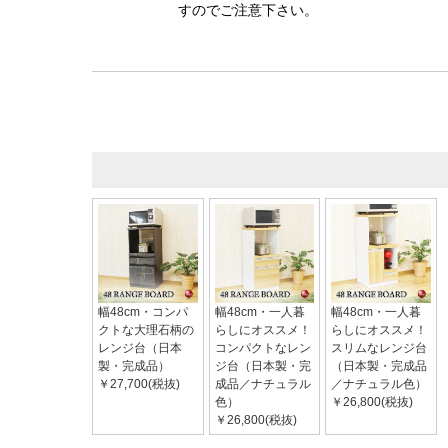
すのでご注意下さい。
幅48cm・コンパ
幅48cm・一人暮
幅48cm・一人暮
クトな大理石柄の
らしにオススメ！
らしにオススメ！
レンジ台（日本
コンパクトなレン
スリムなレンジ台
製・完成品）
ジ台（日本製・完
（日本製・完成品
￥27,700(税抜)
成品／ナチュラル
／ナチュラル色）
色）
￥26,800(税抜)
￥26,800(税抜)