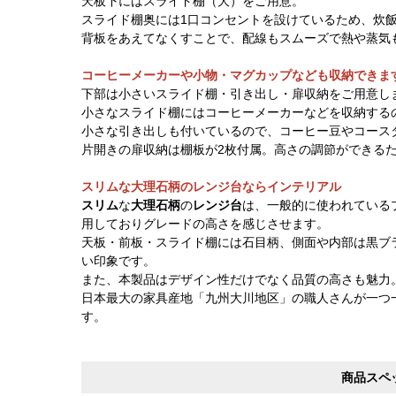
天板下にはスライド棚（大）をご用意。
スライド棚奥には1口コンセントを設けているため、炊
背板をあえてなくすことで、配線もスムーズで熱や蒸気
コーヒーメーカーや小物・マグカップなども収納できま
下部は小さいスライド棚・引き出し・扉収納をご用意し
小さなスライド棚にはコーヒーメーカーなどを収納する
小さな引き出しも付いているので、コーヒー豆やコース
片開きの扉収納は棚板が2枚付属。高さの調節ができる
スリムな大理石柄のレンジ台ならインテリアル
スリム
な
大理石柄
の
レンジ台
は、一般的に使われている
用しておりグレードの高さを感じさせます。
天板・前板・スライド棚には石目柄、側面や内部は黒ブ
い印象です。
また、本製品はデザイン性だけでなく品質の高さも魅力
日本最大の家具産地「九州大川地区」の職人さんが一つ
す。
商品スペ