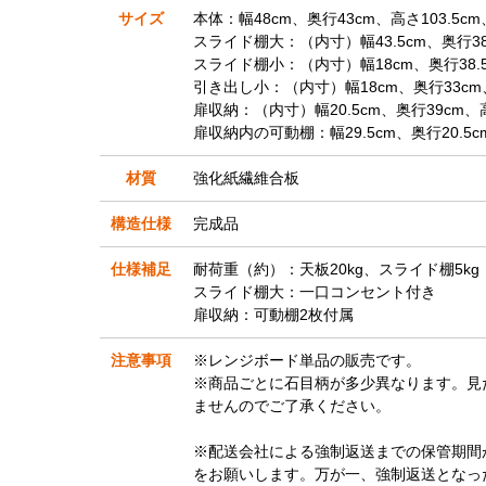
サイズ
本体：幅48cm、奥行43cm、高さ103.5cm
スライド棚大：（内寸）幅43.5cm、奥行38.
スライド棚小：（内寸）幅18cm、奥行38.5c
引き出し小：（内寸）幅18cm、奥行33cm
扉収納：（内寸）幅20.5cm、奥行39cm、
扉収納内の可動棚：幅29.5cm、奥行20.5
材質
強化紙繊維合板
構造仕様
完成品
仕様補足
耐荷重（約）：天板20kg、スライド棚5kg
スライド棚大：一口コンセント付き
扉収納：可動棚2枚付属
注意事項
※レンジボード単品の販売です。
※商品ごとに石目柄が多少異なります。見
ませんのでご了承ください。
※配送会社による強制返送までの保管期間
をお願いします。万が一、強制返送となっ