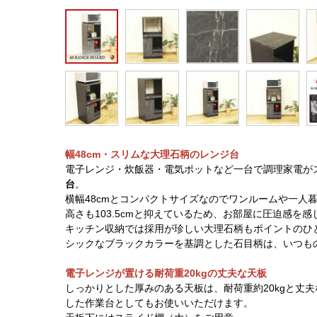
幅48cm・スリムな大理石柄のレンジ台
電子レンジ・炊飯器・電気ポットなど一台で調理家電が
台
。
横幅48cmとコンパクトサイズなのでワンルームや一人
高さも103.5cmと抑えているため、お部屋に圧迫感を
キッチン収納では採用が珍しい大理石柄もポイントのひ
シックなブラックカラーを基調とした石目柄は、いつも
電子レンジが置ける耐荷重20kgの丈夫な天板
しっかりとした厚みのある天板は、耐荷重約20kgと丈
した作業台としてもお使いいただけます。