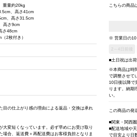
、重量約20kg
こちらの商品
5cm、高さ41cm
m、高さ31.5cm
、高さ9cm
高さ48cm
cm（2枚付き）
※ 営業日の1
2～4日前後
■土日祝は出
※本商品は時
で調整させて
10日後以降
ります。納期
い。
た目の仕上がり感の理由による返品・交換は承れ
この商品の発
■関東・関西
が大変短くなっています。必ず早めにお受け取り
■配送地域や
た場合、返送費＋再配送費はお客様負担となりま
で目安より日