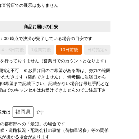
は直営店での展示はありません
商品お届けの目安
0：00 時点で決済が完了している場合の目安です
4～6日前後
1週間前後
10日前後
日時指定×
荷を行っておりません（営業日でのカウントとなります）
間指定不可 ※お届け日のご希望がある際は、努力の範囲
いただきます（確約できません）。備考欄に決済日から
で第3希望まで記載下さい。記載がない場合は最短手配とな
理由でのキャンセルはお受けできませんのでご注意下さ
福岡県
送元は
です
圏の都市部への「最短」の場合です
天候・道路状況・配送会社の事情（荷物量過多）等の関係
数が掛かる場合があります