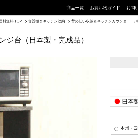
商品一覧
お買い物ガイド
お問
料無料 TOP
食器棚＆キッチン収納
背の低い収納＆キッチンカウンター
レンジ台（日本製・完成品）
本州・四