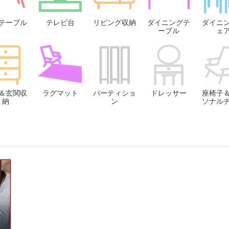
テーブル
テレビ台
リビング収納
ダイニングテ
ダイニ
ーブル
ェ
＆玄関収
ラグマット
パーティショ
ドレッサー
座椅子
納
ン
ソナル