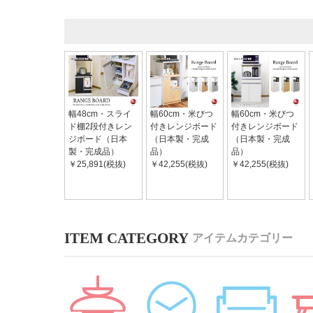
幅48cm・スライ
幅60cm・米びつ
幅60cm・米びつ
ド棚2段付きレン
付きレンジボード
付きレンジボード
ジボード（日本
（日本製・完成
（日本製・完成
製・完成品）
品）
品）
￥25,891(税抜)
￥42,255(税抜)
￥42,255(税抜)
アイテムカテゴリー