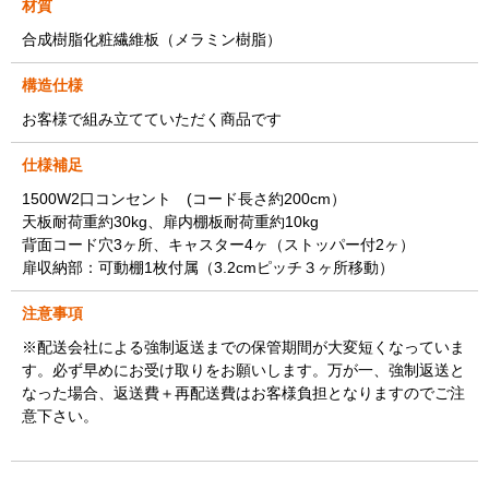
材質
合成樹脂化粧繊維板（メラミン樹脂）
構造仕様
お客様で組み立てていただく商品です
仕様補足
1500W2口コンセント (コード長さ約200cm）
天板耐荷重約30kg、扉内棚板耐荷重約10kg
背面コード穴3ヶ所、キャスター4ヶ（ストッパー付2ヶ）
扉収納部：可動棚1枚付属（3.2cmピッチ３ヶ所移動）
注意事項
※配送会社による強制返送までの保管期間が大変短くなっていま
す。必ず早めにお受け取りをお願いします。万が一、強制返送と
なった場合、返送費＋再配送費はお客様負担となりますのでご注
意下さい。