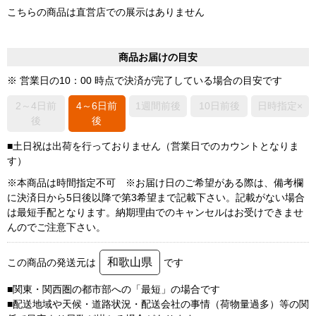
こちらの商品は直営店での展示はありません
商品お届けの目安
※ 営業日の10：00 時点で決済が完了している場合の目安です
2～4日前
4～6日前
1週間前後
10日前後
日時指定×
後
後
■土日祝は出荷を行っておりません（営業日でのカウントとなりま
す）
※本商品は時間指定不可 ※お届け日のご希望がある際は、備考欄
に決済日から5日後以降で第3希望まで記載下さい。記載がない場合
は最短手配となります。納期理由でのキャンセルはお受けできませ
んのでご注意下さい。
和歌山県
この商品の発送元は
です
■関東・関西圏の都市部への「最短」の場合です
■配送地域や天候・道路状況・配送会社の事情（荷物量過多）等の関