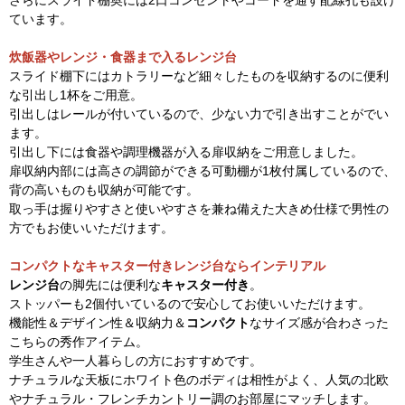
さらにスライド棚奥には2口コンセントやコードを通す配線孔も設け
ています。
炊飯器やレンジ・食器まで入るレンジ台
スライド棚下にはカトラリーなど細々したものを収納するのに便利
な引出し1杯をご用意。
引出しはレールが付いているので、少ない力で引き出すことがでい
ます。
引出し下には食器や調理機器が入る扉収納をご用意しました。
扉収納内部には高さの調節ができる可動棚が1枚付属しているので、
背の高いものも収納が可能です。
取っ手は握りやすさと使いやすさを兼ね備えた大きめ仕様で男性の
方でもお使いいただけます。
コンパクトなキャスター付きレンジ台ならインテリアル
レンジ台
の脚先には便利な
キャスター付き
。
ストッパーも2個付いているので安心してお使いいただけます。
機能性＆デザイン性＆収納力＆
コンパクト
なサイズ感が合わさった
こちらの秀作アイテム。
学生さんや一人暮らしの方におすすめです。
ナチュラルな天板にホワイト色のボディは相性がよく、人気の北欧
やナチュラル・フレンチカントリー調のお部屋にマッチします。