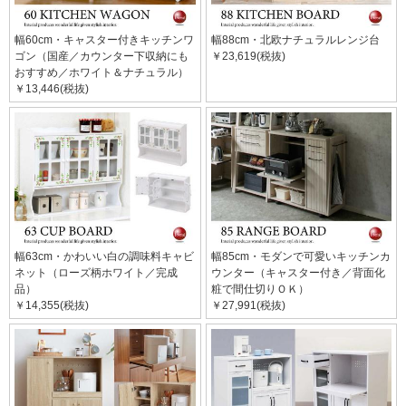
幅60cm・キャスター付きキッチンワ
幅88cm・北欧ナチュラルレンジ台
ゴン（国産／カウンター下収納にも
￥23,619(税抜)
おすすめ／ホワイト＆ナチュラル）
￥13,446(税抜)
幅63cm・かわいい白の調味料キャビ
幅85cm・モダンで可愛いキッチンカ
ネット（ローズ柄ホワイト／完成
ウンター（キャスター付き／背面化
品）
粧で間仕切りＯＫ）
￥14,355(税抜)
￥27,991(税抜)