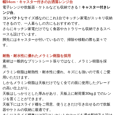
幅54cm・キャスター付きのお洒落レンジ台
電子レンジや炊飯器・ケトルなども収納できる！
キャスター付きレ
ンジ台
。
コンパクト
なサイズ感なのにこれ1台でキッチン家電がスッキリ収納
できるので、一人暮らしの方にもおすすめです。
さらにキッチン家電だけでなく食器やカトラリーも収納できるスペ
ースも設けています。
脚先にはキャスターが付いているので、掃除や移動の際も楽々で
す。
耐熱・耐水性に優れたメラミン樹脂を採用
素材は一般的なプリントシート張りではなく、メラミン樹脂を採
用。
メラミン樹脂は耐熱性・耐水性に優れ、キズにも強いので長くご愛
用いただけます。
しかもメラミン樹脂は天板だけでなく全ての面に使用したグレード
の高い仕上がり。
天板はしっかりとした厚みがあり、天板上に耐荷重30kgまでのレン
ジを置くことができます。
天板下にはスライド棚をご用意、使うときだけ引き出せるので炊飯
器やケトルの収納に最適です。