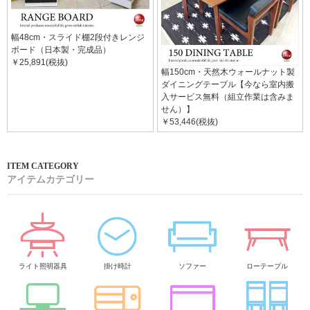
幅48cm・スライド棚2段付きレンジ
ボード（日本製・完成品）
￥25,891(税抜)
幅150cm・天然木ウォールナット製
ダイニングテーブル【今なら室内搬
入サービス無料（組立作業は含みま
せん）】
￥53,446(税抜)
アイテムカテゴリー
ライト照明器具
掛け時計
ソファー
ローテーブル