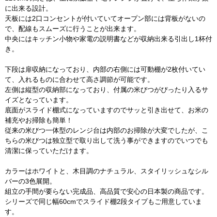
に出来る設計。
天板には2口コンセントが付いていてオープン部には背板がないの
で、配線もスムーズに行うことが出来ます。
中央にはキッチン小物や家電の説明書などが収納出来る引出し1杯付
き。
下段は扉収納になっており、内部の右側には可動棚が2枚付いてい
て、入れるものに合わせて高さ調節が可能です。
左側は縦型の収納部になっており、付属の米びつがぴったり入るサ
イズとなっています。
底面がスライド棚式になっていますのでサッと引き出せて、お米の
補充やお掃除も簡単！
従来の米びつ一体型のレンジ台は内部のお掃除が大変でしたが、こ
ちらの米びつは独立型で取り出して洗う事ができますのでいつでも
清潔に保っていただけます。
カラーはホワイトと、木目調のナチュラル、スタイリッシュなシル
バーの3色展開。
組立の手間が要らない完成品、高品質で安心の日本製の商品です。
シリーズで同じ幅60cmでスライド棚2段タイプもご用意していま
す。