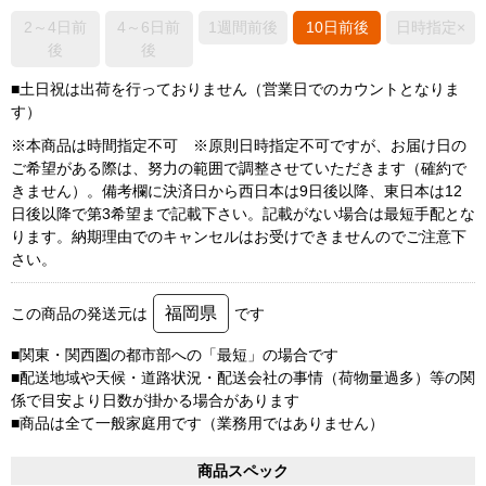
2～4日前
4～6日前
1週間前後
10日前後
日時指定×
後
後
■土日祝は出荷を行っておりません（営業日でのカウントとなりま
す）
※本商品は時間指定不可 ※原則日時指定不可ですが、お届け日の
ご希望がある際は、努力の範囲で調整させていただきます（確約で
きません）。備考欄に決済日から西日本は9日後以降、東日本は12
日後以降で第3希望まで記載下さい。記載がない場合は最短手配とな
ります。納期理由でのキャンセルはお受けできませんのでご注意下
さい。
福岡県
この商品の発送元は
です
■関東・関西圏の都市部への「最短」の場合です
■配送地域や天候・道路状況・配送会社の事情（荷物量過多）等の関
係で目安より日数が掛かる場合があります
■商品は全て一般家庭用です（業務用ではありません）
商品スペック