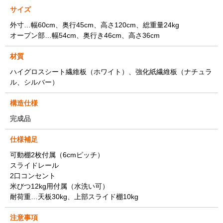
サイズ
外寸…幅60cm、奥行45cm、高さ120cm、総重量24kg
オープン部…幅54cm、奥行き46cm、高さ36cm
材質
ハイグロスシート繊維板（ホワイト）、強化紙繊維板（ナチュラ
ル、シルバー）
構造仕様
完成品
仕様補足
可動棚2枚付属（6cmピッチ）
スライドレール
2口コンセント
米びつ12kg用付属（水洗い可）
耐荷重…天板30kg、上部スライド棚10kg
注意事項