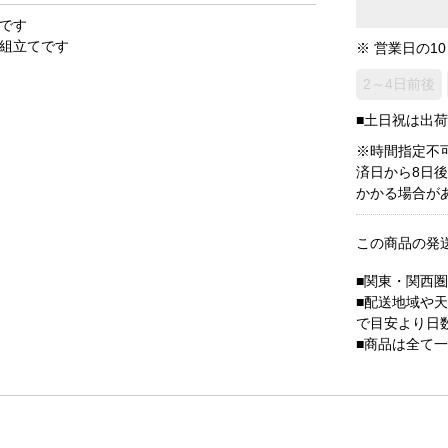
です
組立てです
※ 営業日の1
2～4日前後
■土日祝は出
※時間指定不
済日から8日
かかる場合が
この商品の発
■関東・関西
■配送地域や
で目安より日
■商品は全て