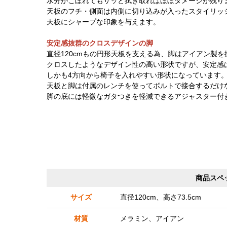
水分がこぼれてもサッと拭き取ればほぼダメージが残り
天板のフチ・側面は内側に切り込みが入ったスタイリッ
天板にシャープな印象を与えます。
安定感抜群のクロスデザインの脚
直径120cmもの円形天板を支える為、脚はアイアン製を
クロスしたようなデザイン性の高い形状ですが、安定感
しかも4方向から椅子を入れやすい形状になっています
天板と脚は付属のレンチを使ってボルトで接合するだけ
脚の底には軽微なガタつきを軽減できるアジャスター付
商品スペ
サイズ
直径120cm、高さ73.5cm
材質
メラミン、アイアン