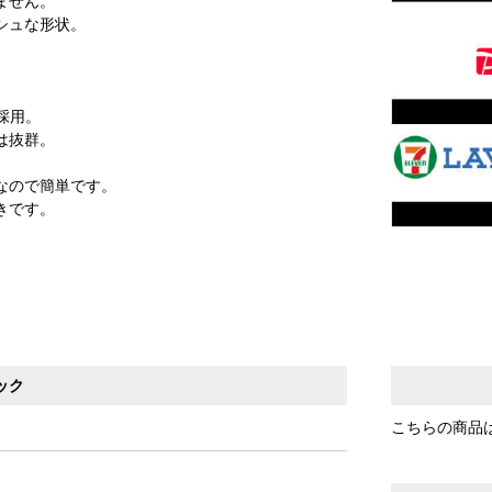
ません。
シュな形状。
採用。
は抜群。
。
なので簡単です。
きです。
ック
こちらの商品