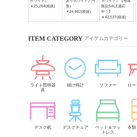
ホワイト）
ありホワイト／円
ホワイト）【地域
￥25,264(税抜)
形）
限定SALE適応
￥34,982(税抜)
中！】
￥42,537(税抜)
アイテムカテゴリー
ライト照明器
掛け時計
ソファー
ロー
具
デスク机
デスクチェア
ベッド＆マッ
衣類
トレス