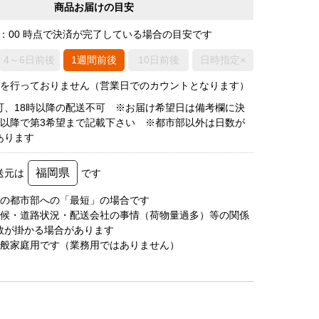
商品お届けの目安
0：00 時点で決済が完了している場合の目安です
4～6日前後
1週間前後
10日前後
日時指定×
荷を行っておりません（営業日でのカウントとなります）
可、18時以降の配送不可 ※お届け希望日は備考欄に決
後以降で第3希望まで記載下さい ※都市部以外は日数が
あります
福岡県
送元は
です
圏の都市部への「最短」の場合です
天候・道路状況・配送会社の事情（荷物量過多）等の関係
数が掛かる場合があります
一般家庭用です（業務用ではありません）