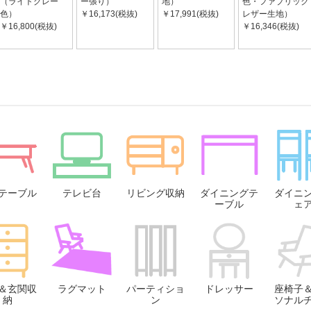
（ライトグレー
ー張り）
地）
色・ファブリック
色）
￥16,173(税抜)
￥17,991(税抜)
レザー生地）
￥16,800(税抜)
￥16,346(税抜)
テーブル
テレビ台
リビング収納
ダイニングテ
ダイニ
ーブル
ェ
＆玄関収
ラグマット
パーティショ
ドレッサー
座椅子
納
ン
ソナル