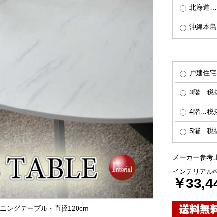
北海道…税
沖縄本島…
戸建住宅
3階…税抜
4階…税抜
5階…税抜
メーカー参考上
インテリアル
￥33,4
イニングテーブル・直径120cm