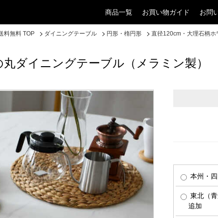
商品一覧
お買い物ガイド
お問
料無料 TOP
ダイニングテーブル
円形・楕円形
直径120cm・大理石柄
トの丸ダイニングテーブル（メラミン製）
本州・四
東北（青
追加