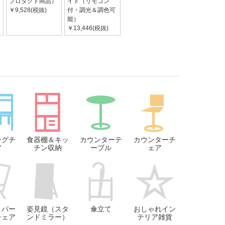
プロダクト商品）
イト（リモコン
￥9,528(税抜)
付・調光＆調色可
能）
￥13,446(税抜)
ングチ
食器棚＆キッ
カウンターテ
カウンターチ
ア
チン収納
ーブル
ェア
＆パー
姿見鏡（スタ
傘立て
おしゃれイン
チェア
ンドミラー）
テリア雑貨