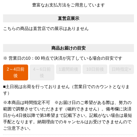
豊富なお支払方法をご用意しています
直営店展示
こちらの商品は直営店での展示はありません
商品お届けの目安
※ 営業日の10：00 時点で決済が完了している場合の目安です
2～4日前
4～6日前
1週間前後
10日前後
日時指定×
後
後
■土日祝は出荷を行っておりません（営業日でのカウントとなりま
す）
※本商品は時間指定不可 ※お届け日のご希望がある際は、努力の
範囲で調整させていただきます（確約できません）。備考欄に決済
日から4日後以降で第3希望まで記載下さい。記載がない場合は最短
手配となります。納期理由でのキャンセルはお受けできませんので
ご注意下さい。