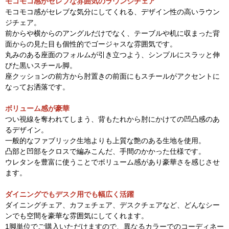
モコモコ感がセレブな雰囲気のラウンジチェア
モコモコ感がセレブな気分にしてくれる、デザイン性の高いラウン
ジチェア。
前からや横からのアングルだけでなく、テーブルや机に収まった背
面からの見た目も個性的でゴージャスな雰囲気です。
丸みのある座面のフォルムが引き立つよう、シンプルにスラッと伸
びた黒いスチール脚。
座クッションの前方から肘置きの前面にもスチールがアクセントに
なってお洒落です。
ボリューム感が豪華
つい視線を奪われてしまう、背もたれから肘にかけての凹凸感のあ
るデザイン。
一般的なファブリック生地よりも上質な艶のある生地を使用。
凸部と凹部をクロスで編みこんだ、手間のかかった仕様です。
ウレタンを豊富に使うことでボリューム感があり豪華さを感じさせ
ます。
ダイニングでもデスク用でも幅広く活躍
ダイニングチェア、カフェチェア、デスクチェアなど、どんなシー
ンでも空間を豪華な雰囲気にしてくれます。
1脚単位でご購入いただけますので、異なるカラーでのコーディネー