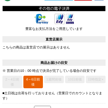
豊富なお支払方法をご用意しています
直営店展示
こちらの商品は直営店での展示はありません
商品お届けの目安
※ 営業日の10：00 時点で決済が完了している場合の目安です
2～4日前
4～6日前
1週間前後
10日前後
日時指定×
後
後
■土日祝は出荷を行っておりません（営業日でのカウントとなりま
す）