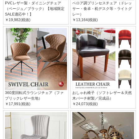
PVCレザー製・ダイニングチェア
ベロア調プリンセスチェア（ドレッ
（ベージュ／ブラック）【地域限定
サー・食卓・机デスク等・ライトグ
SALE適応中！】
レー）
￥19,982(税抜)
￥13,164(税抜)
360度回転式ラウンジチェア（ファ
おしゃれ椅子（ソフトレザー＆天然
ブリックレザー生地）
木バーチ材製／完成品）
￥17,991(税抜)
￥24,073(税抜)