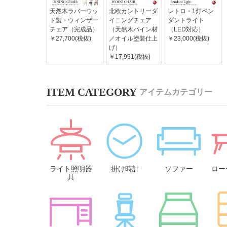
天然木ラバーウッ
北欧カントリーダ
レトロ・1灯ペン
ド製・ウィンザー
イニングチェア
ダントライト
チェア（完成品）
（天然木パイン材
（LED対応）
￥27,700(税抜)
／オイル塗装仕上
￥23,000(税抜)
げ）
￥17,991(税抜)
アイテムカテゴリー
ライト照明器
掛け時計
ソファー
ロー
具