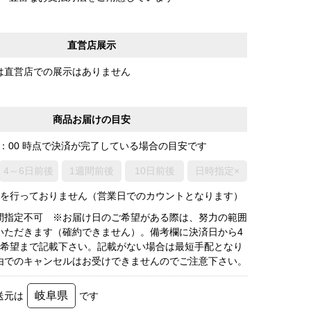
直営店展示
は直営店での展示はありません
商品お届けの目安
0：00 時点で決済が完了している場合の目安です
4～6日前後
1週間前後
10日前後
日時指定×
荷を行っておりません（営業日でのカウントとなります）
間指定不可 ※お届け日のご希望がある際は、努力の範囲
いただきます（確約できません）。備考欄に決済日から4
3希望まで記載下さい。記載がない場合は最短手配となり
由でのキャンセルはお受けできませんのでご注意下さい。
岐阜県
送元は
です