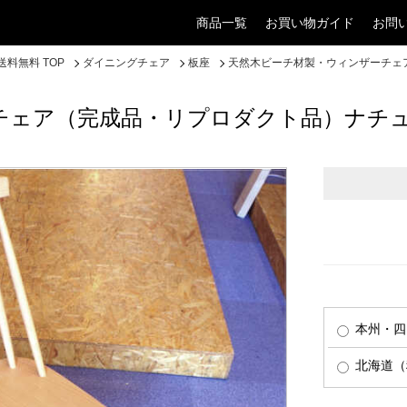
商品一覧
お買い物ガイド
お問
料無料 TOP
ダイニングチェア
板座
天然木ビーチ材製・ウィンザーチェ
チェア（完成品・リプロダクト品）ナチ
本州・四
北海道（