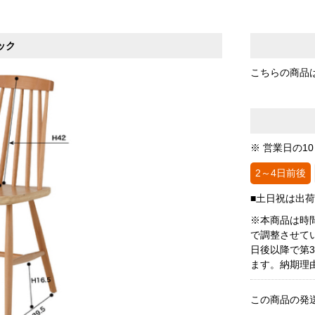
ック
こちらの商品
※ 営業日の1
2～4日前後
■土日祝は出
※本商品は時
で調整させて
日後以降で第
ます。納期理
この商品の発