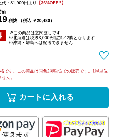
代：31,900円より
【36%OFF!!】
特価
19
税抜 （税込 ￥20,480）
※この商品は玄関渡しです
※北海道は税抜3,000円追加／2脚となります
※沖縄・離島へは配送できません
価格です。この商品は同色2脚単位での販売です。1脚単位
ません。
カートに入れる