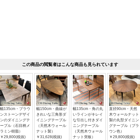
この商品の閲覧者はこんな商品も見られています
幅135cm・ブラウ
幅150cm・曲線が
幅135cm・角の丸
直径90cm・天然
ンストーンデザイ
きれいな三角形ダ
いラインがキレイ
木ウォールナット
ンのダイニングテ
イニングテーブル
な引出し付きダイ
製の丸型ダイニン
ーブル（石目柄メ
（天然木ウォール
ニングテーブル
グテーブル（ブラ
ラミン樹脂）
ナット製）
（天然木ウォール
ウン色）
￥29,800(税抜)
￥31,628(税抜)
ナット突板）
￥29,800(税抜)