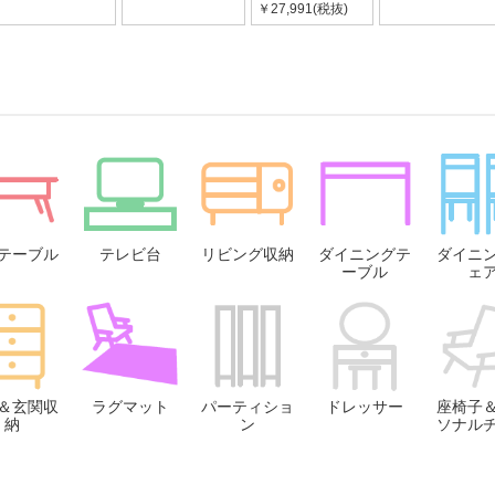
￥27,991(税抜)
テーブル
テレビ台
リビング収納
ダイニングテ
ダイニ
ーブル
ェ
＆玄関収
ラグマット
パーティショ
ドレッサー
座椅子
納
ン
ソナル