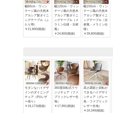
幅80cm・ヴィン
幅120cm・ヴィン
幅150cm・ヴィン
テージ風の天然木
テージ風の天然木
テージ風の天然木
アカシア製ダイニ
アカシア製ダイニ
アカシア製ダイニ
ングテーブル（ふ
ングテーブル（メ
ングテーブル（古
たり用）
ラミン仕様・古材
材風・メラミン仕
￥21,800(税抜)
風）
様）
￥24,800(税抜)
￥39,800(税抜)
モダンなハイデザ
360度回転式ラウ
高さ調節と回転が
インのダイニング
ンジチェア（ファ
できるハイデザイ
チェア（PUレザ
ブリックレザー生
ンチェア（グレー
ー張り）
地）
色・ファブリック
￥16,173(税抜)
￥17,991(税抜)
レザー生地）
￥16,346(税抜)