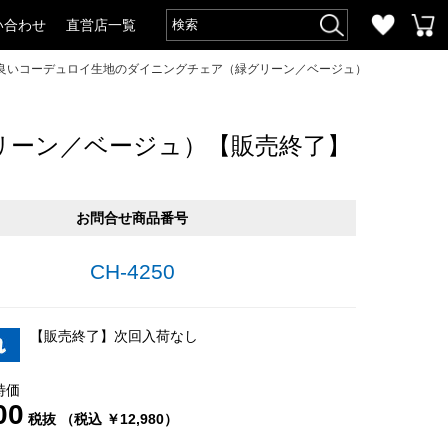
い合わせ
直営店一覧
良いコーデュロイ生地のダイニングチェア（緑グリーン／ベージュ）
リーン／ベージュ）【販売終了】
お問合せ商品番号
CH-4250
【販売終了】次回入荷なし
特価
00
税抜 （税込 ￥12,980）