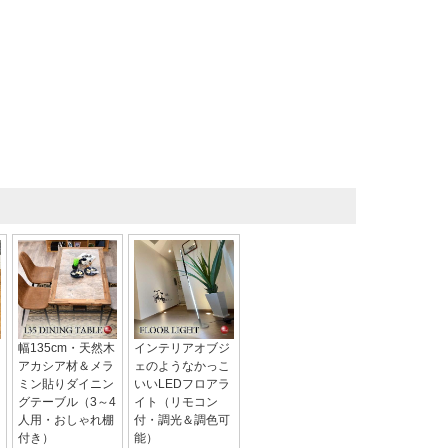
幅135cm・天然木
インテリアオブジ
アカシア材＆メラ
ェのようなかっこ
ミン貼りダイニン
いいLEDフロアラ
グテーブル（3～4
イト（リモコン
人用・おしゃれ棚
付・調光＆調色可
付き）
能）