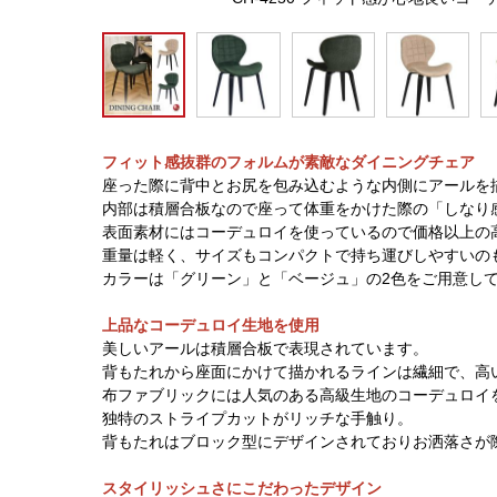
フィット感抜群のフォルムが素敵なダイニングチェア
座った際に背中とお尻を包み込むような内側にアールを
内部は積層合板なので座って体重をかけた際の「しなり
表面素材にはコーデュロイを使っているので価格以上の
重量は軽く、サイズもコンパクトで持ち運びしやすいの
カラーは「グリーン」と「ベージュ」の2色をご用意し
上品なコーデュロイ生地を使用
美しいアールは積層合板で表現されています。
背もたれから座面にかけて描かれるラインは繊細で、高
布ファブリックには人気のある高級生地のコーデュロイ
独特のストライプカットがリッチな手触り。
背もたれはブロック型にデザインされておりお洒落さが
スタイリッシュさにこだわったデザイン