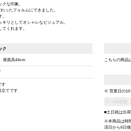
ックな印象。
だわったフォルムにできました。
す。
ッキリとしてオシャレなビジュアル。
してくれます。
ック
m、座面高44cm
こちらの商品
イ
です
組立てです
※ 営業日の1
2～4日前後
■土日祝は出
※本商品は時
済日から6日