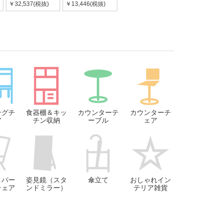
￥32,537(税抜)
￥13,446(税抜)
ングチ
食器棚＆キッ
カウンターテ
カウンターチ
ア
チン収納
ーブル
ェア
＆パー
姿見鏡（スタ
傘立て
おしゃれイン
チェア
ンドミラー）
テリア雑貨