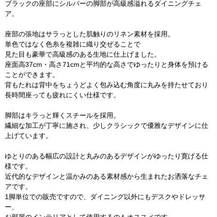
ブラックの座部にシルバーの脚部が高級感溢れるダイニングチェ
ア。
座部の張地はサラっとした肌触りのリネン素材を採用。
単色ではなく色糸を複雑に織り交ぜることで
見た目も豪華で高級感のある生地に仕上げました。
座面高37cm・高さ71cmと平均的な高さでゆったりと身体を預ける
ことができます。
背もたれは背中をちょうどよく包み込む角度に丸みを持たせており
長時間座っても疲れにくい仕様です。
脚部はキラっと輝くスチールを採用。
繊細な加工が丁寧に施され、少しクラシックで優雅なデザインに仕
上げています。
ゆとりのある幅広の設計と丸みのあるデザインがゆったり寛げる仕
様です。
近代的なデザインと温かみのある素材感から生まれたお洒落なチェ
アです。
1脚単位での販売ですので、ダイニング以外にもデスクやドレッサ
ー、