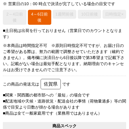
※ 営業日の10：00 時点で決済が完了している場合の目安です
2～4日前
4～6日前
1週間前後
10日前後
日時指定×
後
後
■土日祝は出荷を行っておりません（営業日でのカウントとなりま
す）
※本商品は時間指定不可 ※原則日時指定不可ですが、お届け日の
ご希望がある際は、努力の範囲で調整させていただきます（確約で
きません）。備考欄に決済日から6日後以降で第3希望まで記載下さ
い。記載がない場合は最短手配となります。納期理由でのキャンセ
ルはお受けできませんのでご注意下さい。
佐賀県
この商品の発送元は
です
■関東・関西圏の都市部への「最短」の場合です
■配送地域や天候・道路状況・配送会社の事情（荷物量過多）等の関
係で目安より日数が掛かる場合があります
■商品は全て一般家庭用です（業務用ではありません）
商品スペック