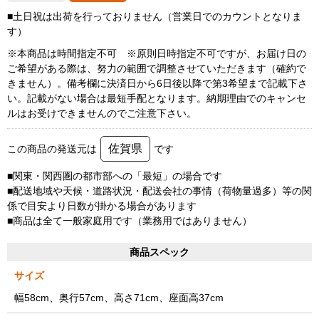
■土日祝は出荷を行っておりません（営業日でのカウントとなりま
す）
※本商品は時間指定不可 ※原則日時指定不可ですが、お届け日の
ご希望がある際は、努力の範囲で調整させていただきます（確約で
きません）。備考欄に決済日から6日後以降で第3希望まで記載下さ
い。記載がない場合は最短手配となります。納期理由でのキャンセ
ルはお受けできませんのでご注意下さい。
佐賀県
この商品の発送元は
です
■関東・関西圏の都市部への「最短」の場合です
■配送地域や天候・道路状況・配送会社の事情（荷物量過多）等の関
係で目安より日数が掛かる場合があります
■商品は全て一般家庭用です（業務用ではありません）
商品スペック
サイズ
幅58cm、奥行57cm、高さ71cm、座面高37cm