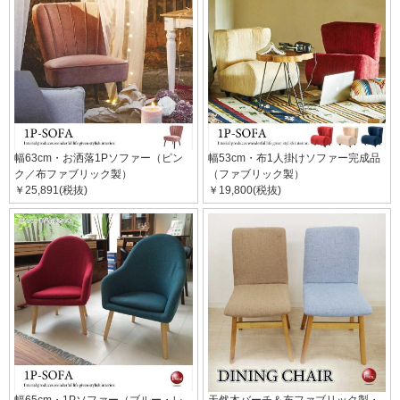
幅63cm・お洒落1Pソファー（ピン
幅53cm・布1人掛けソファー完成品
ク／布ファブリック製）
（ファブリック製）
￥25,891(税抜)
￥19,800(税抜)
幅65cm・1Pソファー（ブルー・レ
天然木バーチ＆布ファブリック製・