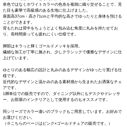
単色ではなくホワイトカラーの色糸を複雑に織り交ぜることで、見
た目も豪華で高級感のある生地に仕上げました。
座面高37cm・高さ71cmと平均的な高さでゆったりと身体を預ける
ことができます。
背もたれは背中をちょうどよく包み込む角度に丸みを持たせてお
り、長時間座っても疲れにくい仕様です。
脚部はキラっと輝くゴールドメッキを採用。
繊細な加工が丁寧に施され、少しクラシックで優雅なデザインに仕
上げています。
ゆとりのある幅広の設計と丸みのあるデザインがゆったり寛げる仕
様です。
近代的なデザインと温かみのある素材感から生まれたお洒落なチェ
アです。
1脚単位での販売ですので、ダイニング以外にもデスクやドレッサ
ー、お部屋のインテリアとして使用するのもオススメです。
同シリーズでカラー違いのブラックもご用意しています。お好みで
お選びください。
（※こちらのページはピンク×ゴールドチェアの販売です。）