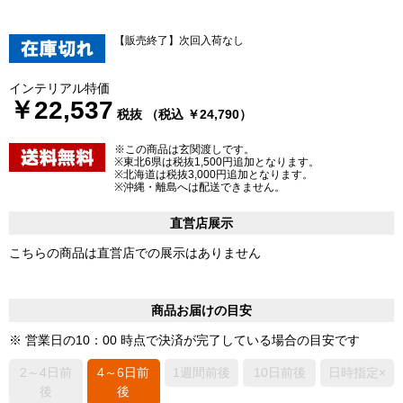
【販売終了】次回入荷なし
インテリアル特価
￥22,537
税抜 （税込 ￥24,790）
※この商品は玄関渡しです。
※東北6県は税抜1,500円追加となります。
※北海道は税抜3,000円追加となります。
※沖縄・離島へは配送できません。
直営店展示
こちらの商品は直営店での展示はありません
商品お届けの目安
※ 営業日の10：00 時点で決済が完了している場合の目安です
2～4日前
4～6日前
1週間前後
10日前後
日時指定×
後
後