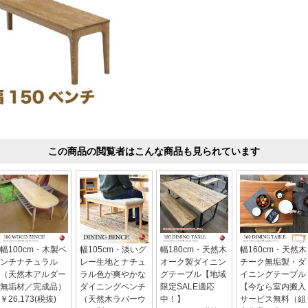
この商品の閲覧者はこんな商品も見られています
幅100cm・木製ベ
幅105cm・淡いグ
幅180cm・天然木
幅160cm・天然木
ンチナチュラル
レー生地とナチュ
オーク製ダイニン
チーク無垢製・ダ
（天然木アルダー
ラル色が爽やかな
グテーブル【地域
イニングテーブル
無垢材／完成品）
ダイニングベンチ
限定SALE適応
【今なら室内搬入
￥26,173(税抜)
（天然木ラバーウ
中！】
サービス無料（組