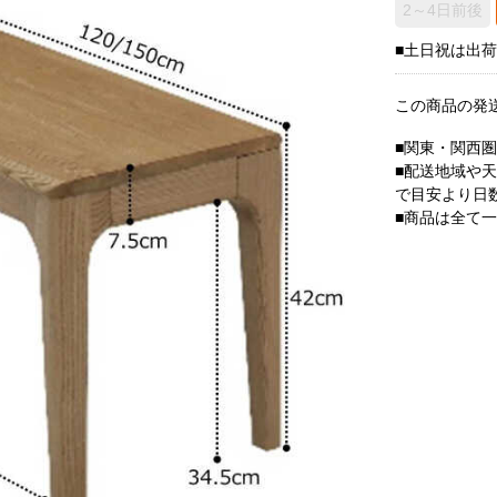
2～4日前後
■土日祝は出
この商品の発
■関東・関西
■配送地域や
で目安より日
■商品は全て