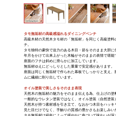
タモ無垢材の高級感溢れるダイニングベンチ
高級木材の天然木タモ材の「無垢材」を同じく高級塗料
チ。
タモ独特の豪快で迫力のある木目・節をそのまま大胆に
年月をかけて出来上がった木輪がそのままの表情で堪能
座面のフチは斜めに滑らかに加工しています。
無垢材ゆえにどっしりとした重量で安定感があります。
座面は同じく無垢材で作られた幕板でしっかりと支え、
ムに繊細に削り出しています。
オイル塗装で美しさをそのまま表現
天然木の無垢材の魅力をそのまま伝える為、仕上げの塗
一般的なウレタン塗装ではなく、オイル塗装（自然塗装
天然木が持つ素材感を引き立て、なおかつ木目をハッキ
見た目だけでなく、手触りの質感の豊かさもお楽しみい
タモ無垢材は経年によって緩やかに色づいて味わいが深