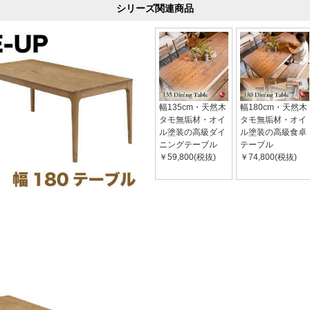
シリーズ関連商品
幅135cm・天然木
幅180cm・天然木
タモ無垢材・オイ
タモ無垢材・オイ
ル塗装の高級ダイ
ル塗装の高級食卓
ニングテーブル
テーブル
￥59,800(税抜)
￥74,800(税抜)