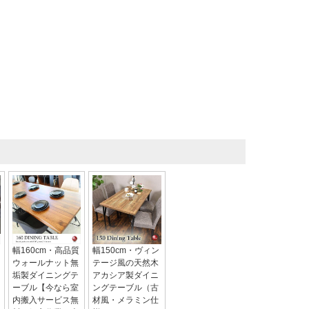
幅160cm・高品質
幅150cm・ヴィン
ウォールナット無
テージ風の天然木
垢製ダイニングテ
アカシア製ダイニ
ーブル【今なら室
ングテーブル（古
内搬入サービス無
材風・メラミン仕