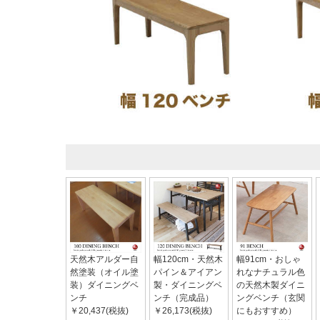
天然木アルダー自
幅120cm・天然木
幅91cm・おしゃ
然塗装（オイル塗
パイン＆アイアン
れなナチュラル色
装）ダイニングベ
製・ダイニングベ
の天然木製ダイニ
ンチ
ンチ（完成品）
ングベンチ（玄関
￥20,437(税抜)
￥26,173(税抜)
にもおすすめ）