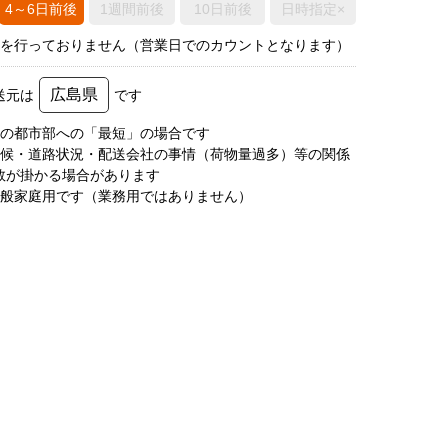
4～6日前後
1週間前後
10日前後
日時指定×
荷を行っておりません（営業日でのカウントとなります）
広島県
送元は
です
圏の都市部への「最短」の場合です
天候・道路状況・配送会社の事情（荷物量過多）等の関係
数が掛かる場合があります
一般家庭用です（業務用ではありません）