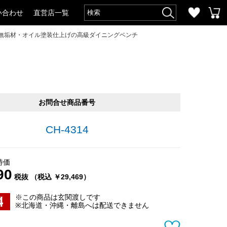
い合わせ
直営店一覧
モ無垢材・オイル塗装仕上げの高級ダイニングベンチ
チ
お問合せ商品番号
CH-4314
特価
90
税抜 （税込 ￥29,469）
※この商品は玄関渡しです
※北海道・沖縄・離島へは配送できません