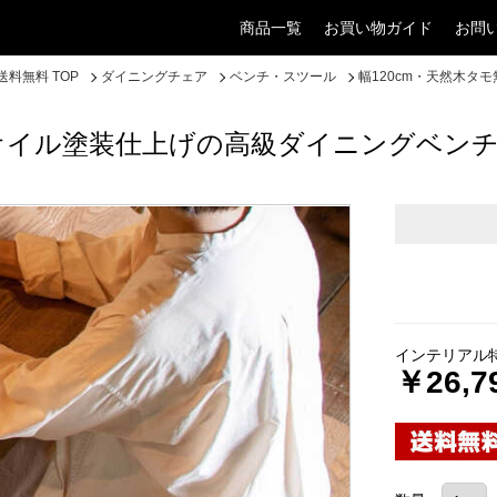
商品一覧
お買い物ガイド
お問
料無料 TOP
ダイニングチェア
ベンチ・スツール
幅120cm・天然木タ
・オイル塗装仕上げの高級ダイニングベン
インテリアル
￥26,7