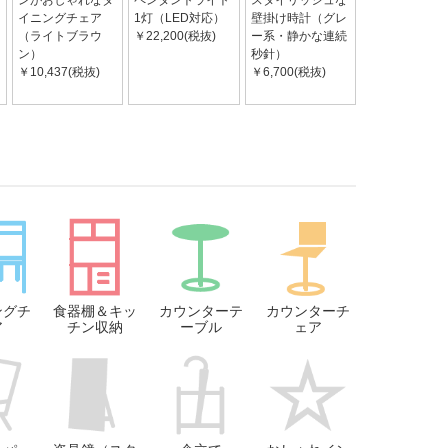
ンがおしゃれなダ
ペンダントライト
スタイリッシュな
イニングチェア
1灯（LED対応）
壁掛け時計（グレ
（ライトブラウ
￥22,200(税抜)
ー系・静かな連続
ン）
秒針）
￥10,437(税抜)
￥6,700(税抜)
ングチ
食器棚＆キッ
カウンターテ
カウンターチ
ア
チン収納
ーブル
ェア