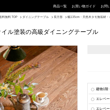
商品一覧
お買い物ガイド
お問
料無料 TOP
ダイニングテーブル
長方形
幅135cm・天然木タモ無垢材
・オイル塗装の高級ダイニングテーブル
建物1階
エレベー
エレベー