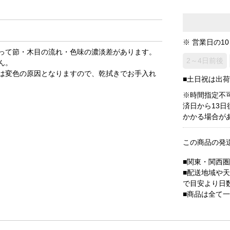
※ 営業日の1
って節・木目の流れ・色味の濃淡差があります。
2～4日前後
ん。
は変色の原因となりますので、乾拭きでお手入れ
■土日祝は出
※時間指定不
済日から13
かかる場合が
この商品の発
■関東・関西
■配送地域や
で目安より日
■商品は全て