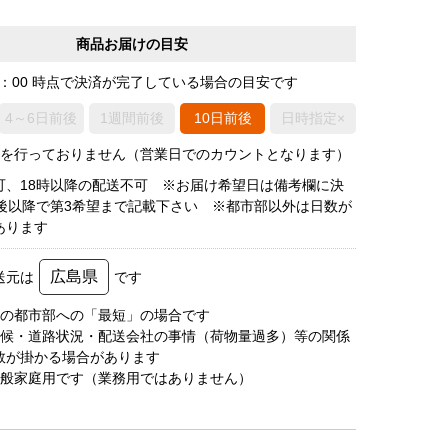
商品お届けの目安
0：00 時点で決済が完了している場合の目安です
4～6日前後
1週間前後
10日前後
日時指定×
荷を行っておりません（営業日でのカウントとなります）
可、18時以降の配送不可 ※お届け希望日は備考欄に決
日後以降で第3希望まで記載下さい ※都市部以外は日数が
あります
広島県
送元は
です
圏の都市部への「最短」の場合です
天候・道路状況・配送会社の事情（荷物量過多）等の関係
数が掛かる場合があります
一般家庭用です（業務用ではありません）