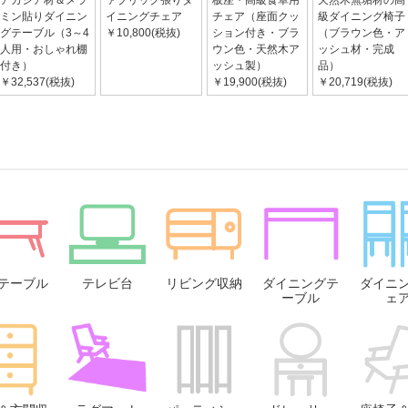
アカシア材＆メラ
ァブリック張りダ
板座・高級食卓用
天然木無垢材の高
ミン貼りダイニン
イニングチェア
チェア（座面クッ
級ダイニング椅子
グテーブル（3～4
￥10,800(税抜)
ション付き・ブラ
（ブラウン色・ア
人用・おしゃれ棚
ウン色・天然木ア
ッシュ材・完成
付き）
ッシュ製）
品）
￥32,537(税抜)
￥19,900(税抜)
￥20,719(税抜)
テーブル
テレビ台
リビング収納
ダイニングテ
ダイニ
ーブル
ェ