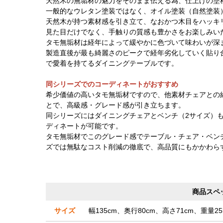
天然木の無垢材の魅力をそのまま伝える為、仕上げの塗
一般的なウレタン塗装ではなく、オイル塗装（自然塗装
天然木が持つ素材感を引き立て、なおかつ木目をハッキ
見た目だけでなく、手触りの質感も豊かさをお楽しみい
タモ無垢材は経年によって緩やかに色づいて味わいが深
製造直後が最も綺麗さのピークで経年劣化していく貼り
で愛着を持てるダイニングテーブルです。
同シリーズでのコーディネートがおすすめ
希少価値の高いタモ無垢材ですので、他素材チェアとの
とで、高級感・グレード感が引き立ちます。
同シリーズにはダイニングチェアとベンチ（2サイズ）
ディネートが可能です。
タモ無垢材でこのグレード感でテーブル・チェア・ベン
ズでは無駄なコスト削減の徹底で、高品質にもかかわら
商品スペ
サイズ
幅135cm、奥行80cm、高さ71cm、重量25