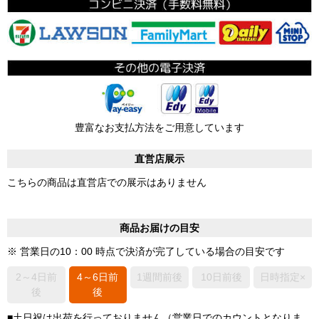
豊富なお支払方法をご用意しています
直営店展示
こちらの商品は直営店での展示はありません
商品お届けの目安
※ 営業日の10：00 時点で決済が完了している場合の目安です
2～4日前
4～6日前
1週間前後
10日前後
日時指定×
後
後
■土日祝は出荷を行っておりません（営業日でのカウントとなりま