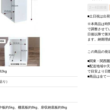
2～4日前後
■土日祝は出
※本商品は時
で調整させて
日後以降で第
ます。納期理
この商品の発
■関東・関西
■配送地域や
で目安より日
2kg
■商品は全て
貼り）
中板約5kg、棚底板約8kg、扉収納底板約8kg