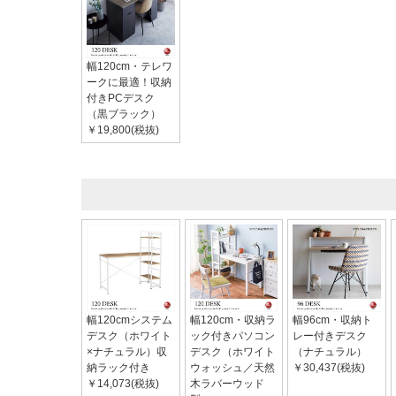
幅120cm・テレワ
ークに最適！収納
付きPCデスク
（黒ブラック）
￥19,800(税抜)
幅120cmシステム
幅120cm・収納ラ
幅96cm・収納ト
デスク（ホワイト
ック付きパソコン
レー付きデスク
×ナチュラル）収
デスク（ホワイト
（ナチュラル）
納ラック付き
ウォッシュ／天然
￥30,437(税抜)
￥14,073(税抜)
木ラバーウッド