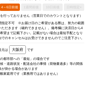
4～6日前後
1週間前後
10日前後
日時指定×
荷を行っておりません（営業日でのカウントとなります）
間指定不可 ※お届け日のご希望がある際は、努力の範囲
いただきます（確約できません）。備考欄に決済日から4
3希望まで記載下さい。記載がない場合は最短手配となり
由でのキャンセルはお受けできませんのでご注意下さい。
大阪府
送元は
です
圏の都市部への「最短」の場合です
天候・道路状況・配送会社の事情（荷物量過多）等の関係
数が掛かる場合があります
一般家庭用です（業務用ではありません）