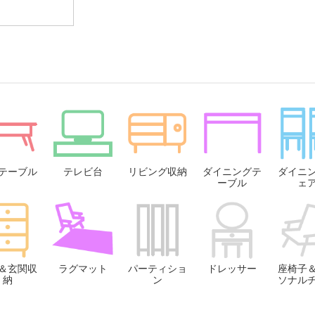
テーブル
テレビ台
リビング収納
ダイニングテ
ダイニ
ーブル
ェ
＆玄関収
ラグマット
パーティショ
ドレッサー
座椅子
納
ン
ソナル