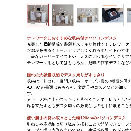
テレワークにおすすめな収納付きパソコンデスク
充実した
収納
構成で書類もスッキリ片付く！
テレワーク
お部屋を明るくトーンアップしてくれるホワイトの本体
上品なガーリーテイストや、人気の北欧風なインテリア
テレワーク用としてはもちろん、趣味の作業デスクなど
憧れの大容量収納でデスク周りがすっきり
収納は、引出し・扉開き収納・オープン棚の3種類を備
A3・A4の書類はもちろん、文房具やコスメなどの細々
す。
また、天板の上がスッキリと片付くことで、広々とした
席を立たずともデスク周りの必要なものを手に取ること
使い勝手の良い広々とした幅120cmのパソコンデスク
引出しや扉収納は切り込みを掴むことで開閉できる、フ
オープン棚は内側を向いており、生活感を隠しながら物