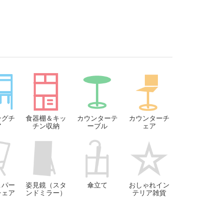
ングチ
食器棚＆キッ
カウンターテ
カウンターチ
ア
チン収納
ーブル
ェア
＆パー
姿見鏡（スタ
傘立て
おしゃれイン
チェア
ンドミラー）
テリア雑貨