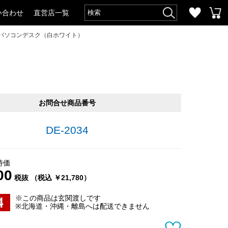
い合わせ
直営店一覧
きパソコンデスク（白ホワイト）
お問合せ商品番号
DE-2034
特価
00
税抜 （税込 ￥21,780）
※この商品は玄関渡しです
※北海道・沖縄・離島へは配送できません