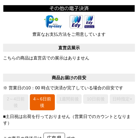
豊富なお支払方法をご用意しています
直営店展示
こちらの商品は直営店での展示はありません
商品お届けの目安
※ 営業日の10：00 時点で決済が完了している場合の目安です
2～4日前
4～6日前
1週間前後
10日前後
日時指定×
後
後
■土日祝は出荷を行っておりません（営業日でのカウントとなりま
す）