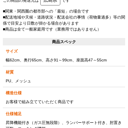
広島県
この商品の発送元は
です
■関東・関西圏の都市部への「最短」の場合です
■配送地域や天候・道路状況・配送会社の事情（荷物量過多）等の関
係で目安より日数が掛かる場合があります
■商品は全て一般家庭用です（業務用ではありません）
商品スペック
サイズ
幅62cm、奥行65cm、高さ91～99cm、座面高47～55cm
材質
PU、メッシュ
構造仕様
お客様で組み立てていただく商品です
仕様補足
昇降機能付き（ガス圧無段階）、ランバーサポート付き、肘置き