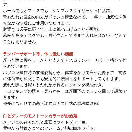
ア。
ホームでもオフィスでも、シンプルスタイリッシュに活躍。
背もたれと座面の両方がメッシュ構造なので、一年中、通気性を保
ちながら快適にご使用いただけます。
肘置きは必要に応じて、上に跳ね上げることが可能。
幕板があるデスクでも、肘が当たって奥まで入れられない…なんて
ことはありません。
ランバーサポート等、体に優しい機能
座った際に腰をしっかりと支えてくれるランバーサポート構造で作
られています。
パソコン操作時の前傾姿勢から、体重をかけて座った際まで、前後
に体荷重が変化しても安定的に腰回りをサポートしてくれます。
疲れた際には深くもたれかかれるロッキング機能付き。
（ロッキングの硬さ（柔らかさ）は座面下のツマミを回して調節で
きます）
伸長に合わせての高さ調節はガス圧式の無段階調節。
白とグレーのモノトーンカラーがお洒落
メッシュの背もたれと座面はライトグレー色。
背中から肘置きまでのフレームと脚は白ホワイト。